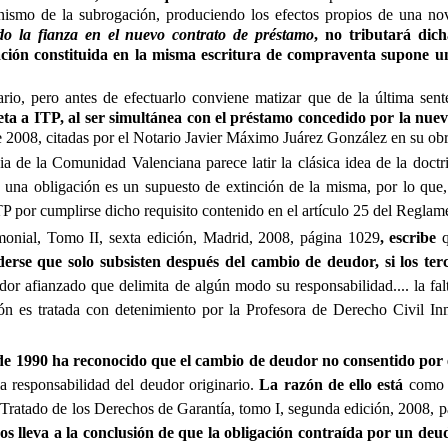
canismo de la subrogación, produciendo los efectos propios de una nov
do la fianza en el nuevo contrato de préstamo
, no tributará dich
ación constituida en la misma escritura de compraventa supone un
ario, pero antes de efectuarlo conviene matizar que de la última se
eta a ITP, al ser simultánea con el préstamo concedido por la nue
2008, citadas por el Notario Javier Máximo Juárez González en su obra
a de la Comunidad Valenciana parece latir la clásica idea de la doctrin
 una obligación es un supuesto de extinción de la misma, por lo que,
TP por cumplirse dicho requisito contenido en el artículo 25 del Reglam
nial, Tomo II, sexta edición, Madrid, 2008, página 1029
, escribe
q
derse que solo subsisten después del cambio de deudor, si los te
udor afianzado que delimita de algún modo su responsabilidad.... la fa
stión es tratada con detenimiento por la Profesora de Derecho Civi
 1990 ha reconocido que el cambio de deudor no consentido por el
la responsabilidad del deudor originario.
La razón de ello está
como i
Tratado de los Derechos de Garantía, tomo I, segunda edición, 2008, 
s lleva a la conclusión de que la obligación contraída por un deud