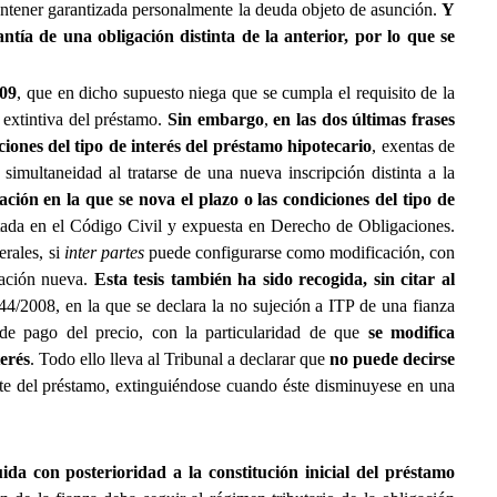
 mantener garantizada personalmente la deuda objeto de asunción.
Y
tía de una obligación distinta de la anterior, por lo que se
009
, que en dicho supuesto niega que se cumpla el requisito de la
 extintiva del préstamo.
Sin embargo
,
en las dos últimas frases
iones del tipo de interés del préstamo hipotecario
, exentas de
 simultaneidad al tratarse de una nueva inscripción distinta a la
ción en la que se nova el plazo o las condiciones del tipo de
ada en el Código Civil y expuesta en Derecho de Obligaciones.
erales, si
inter partes
puede configurarse como modificación, con
gación nueva.
Esta tesis también ha sido recogida, sin citar al
44/2008, en la que se declara la no sujeción a ITP de una fianza
de pago del precio, con la particularidad de que
se modifica
erés
. Todo ello lleva al Tribunal a declarar que 
no puede decirse
arte del préstamo, extinguiéndose cuando éste disminuyese en una
ida con posterioridad a la constitución inicial del préstamo