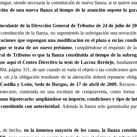
extingue, siendo necesaria la constitución de nueva fianza, si se quiere
ución de una nueva fianza al tiempo de la asunción supone la garan
inculante de la Dirección General de Tributos de 24 de julio de 2
a constitución de la fianza, no suponiendo la subrogación una novación
aciones que supongan una modificación en el plazo o en las condic
que se trata de
un nuevo préstamo
, cumpliéndose el requisito de la
al de Tributos es que la fianza constituida al tiempo de la subroga
gue aquí el Centro Directivo la tesis de Lacruz Berdejo
, fundament
94, página 331, de que cuando se varía el objeto o las condiciones gen
, etc.)
la obligación resultante de la alteración deberá reputarse obli
 Castilla y León, Sede de Burgos, de 17 de abril de 2009
, Recurso 
potecario, contenida en una escritura de compraventa, como forma 
amo hipotecario: ampliándose su importe, condiciones y tipo de int
 constituido con anterioridad
. Además la fianza solo garantizaba p
, de hecho,
en la inmensa mayoría de los casos, la fianza constitu