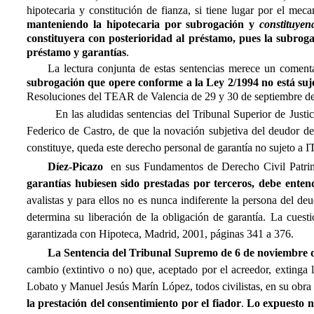
hipotecaria y constitución de fianza, si tiene lugar por el me
manteniendo la hipotecaria por subrogación y
constituyen
constituyera con posterioridad al préstamo, pues la subrog
préstamo y garantías
.
La lectura conjunta de estas sentencias merece un coment
subrogación que opere conforme a la Ley 2/1994 no está suj
Resoluciones del TEAR de Valencia de 29 y 30 de septiembre de 
En las aludidas sentencias del Tribunal Superior de Justici
Federico de Castro, de que la novación subjetiva del deudor de
constituye, queda este derecho personal de garantía no sujeto a I
Díez-Picazo
en sus Fundamentos de Derecho Civil Patrimo
garantías hubiesen sido prestadas por terceros, debe enten
avalistas y para ellos no es nunca indiferente la persona del de
determina su liberación de la obligación de garantía. La cue
garantizada con Hipoteca, Madrid, 2001, páginas 341 a 376.
La Sentencia del Tribunal Supremo de 6 de noviembre de
cambio (extintivo o no) que, aceptado por el acreedor, extinga 
Lobato y Manuel Jesús Marín López, todos civilistas, en su obra 
la prestación del consentimiento por el fiador
.
Lo expuesto no