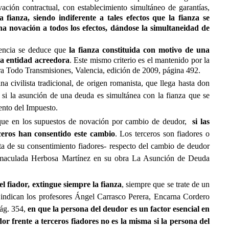
ación contractual, con establecimiento simultáneo de garantías,
a fianza,

siendo indiferente a tales efectos que la fianza se
a novación a todos los efectos, dándose la simultaneidad de
ntencia se deduce que
la fianza constituida con motivo de una
va entidad acreedora
. Este mismo criterio es el mantenido por la
 Todo Transmisiones, Valencia, edición de 2009, página 492.
a civilista tradicional, de origen romanista, que llega hasta don
 si la asunción de una deuda es simultánea con la fianza que se
ento del Impuesto.
ue en los supuestos de novación por cambio de deudor,
si las
rceros han consentido este cambio
. Los terceros son fiadores o
lta de su consentimiento fiadores- respecto del cambio de deudor
l Inmaculada Herbosa Martínez en su obra La Asunción de Deuda
 fiador, extingue siempre la fianza
, siempre que se trate de un
ndican los profesores Ángel Carrasco Perera, Encarna Cordero
pág. 354,
en que la persona del deudor es un factor esencial en
or frente a terceros fiadores no es la misma si la persona del