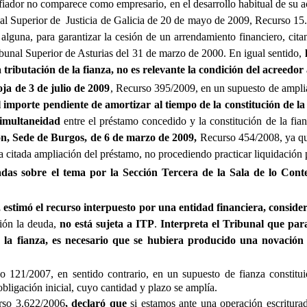
 fiador no comparece como empresario, en el desarrollo habitual de su act
unal Superior de Justicia de Galicia de 20 de mayo de 2009, Recurso 15.
 alguna, para garantizar la cesión de un arrendamiento financiero, cit
ibunal Superior de Asturias del 31 de marzo de 2000. En igual sentido,
a tributación de la fianza, no es relevante la condición del acreedo
ja de 3 de julio de 2009
, Recurso 395/2009, en un supuesto de amplia
el importe pendiente de amortizar al tiempo de la constitución de l
 simultaneidad
entre el préstamo concedido y la constitución de la fia
eón, Sede de Burgos, de 6 de marzo de 2009,
Recurso 454/2008, ya que
la citada ampliación del préstamo, no procediendo practicar liquidación 
das sobre el tema por la Sección Tercera de la Sala de lo Cont
, estimó el recurso interpuesto por una entidad financiera, conside
ión la deuda,
no está sujeta a ITP
.
Interpreta el Tribunal que para
la fianza, es necesario que se hubiera producido una novación 
so 121/2007, en sentido contrario, en un supuesto de fianza constit
obligación inicial, cuyo cantidad y plazo se amplía.
rso 3.622/2006
, declaró que
si estamos ante una operación escritur