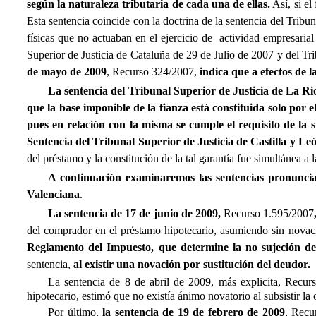
según la naturaleza tributaria de cada una de ellas.
Así, si el
Esta sentencia coincide con la doctrina de la sentencia del Trib
físicas que no actuaban en el ejercicio de actividad empresarial
Superior de Justicia de Cataluña de 29 de Julio de 2007 y del Tr
de mayo de 2009
, Recurso 324/2007,
indica que
a efectos de l
La sentencia del Tribunal Superior de Justicia de La Rio
que
la base imponible de la fianza está constituida solo por 
pues en relación con la misma se cumple el requisito de la
Sentencia del Tribunal Superior de Justicia de Castilla y L
del préstamo y la constitución de la tal garantía fue simultánea a 
A continuación examinaremos las sentencias pronuncia
Valenciana
.
La sentencia de 17 de junio de 2009,
Recurso 1.595/2007
del comprador en el préstamo hipotecario, asumiendo sin novac
Reglamento del Impuesto, que determine la no sujeción de 
sentencia,
al existir una novación por sustitución del deudor.
La sentencia de 8 de abril de 2009, más explicita, Recur
hipotecario, estimó que no existía ánimo novatorio al subsistir la 
Por último,
la sentencia de 19 de febrero de 2009
, Recu