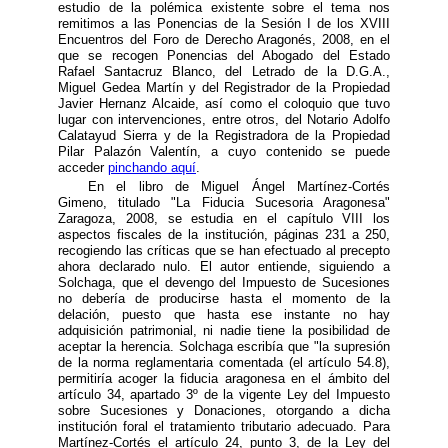
estudio de la polémica existente sobre el tema nos
remitimos a las Ponencias de la Sesión I de los XVIII
Encuentros del Foro de Derecho Aragonés, 2008, en el
que se recogen Ponencias del Abogado del Estado
Rafael Santacruz Blanco, del Letrado de la D.G.A.,
Miguel Gedea Martín y del Registrador de la Propiedad
Javier Hernanz Alcaide, así como el coloquio que tuvo
lugar con intervenciones, entre otros, del Notario Adolfo
Calatayud Sierra y de la Registradora de la Propiedad
Pilar Palazón Valentín, a cuyo contenido se puede
acceder
pinchando aquí
.
En el libro de Miguel Ángel Martínez-Cortés
Gimeno, titulado "La Fiducia Sucesoria Aragonesa"
Zaragoza, 2008, se estudia en el capítulo VIII los
aspectos fiscales de la institución, páginas 231 a 250,
recogiendo las críticas que se han efectuado al precepto
ahora declarado nulo. El autor entiende, siguiendo a
Solchaga, que el devengo del Impuesto de Sucesiones
no debería de producirse hasta el momento de la
delación, puesto que hasta ese instante no hay
adquisición patrimonial, ni nadie tiene la posibilidad de
aceptar la herencia. Solchaga escribía que "la supresión
de la norma reglamentaria comentada (el artículo 54.8),
permitiría acoger la fiducia aragonesa en el ámbito del
artículo 34, apartado 3º de la vigente Ley del Impuesto
sobre Sucesiones y Donaciones, otorgando a dicha
institución foral el tratamiento tributario adecuado. Para
Martínez-Cortés el artículo 24, punto 3, de la Ley del