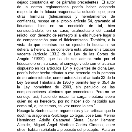
dejado constancia en los párrafos precedentes. El autor
de la norma reglamentaria podría haber adoptado
respecto de la fiducia aragonesa la solución que, para
otras fórmulas (fideicomisos y heredamientos de
confianza), recoge en el propio artículo 54, gravando al
fiduciario, bien en su condición de tal, bien
considerándole, en su caso, usufructuario del caudal
relicto, con derecho de reintegro si a ello hubiere lugar o
de compensación para el fideicomisario. También, a la
vista de que mientras no se ejecute la fiducia ni se
defiera la herencia, se considera esta última en situación
yacente (artículo 133.2 de la Ley de las Cortes de
Aragón 1/1999), que ha de ser administrada por el
fiduciario o en, su caso, el cónyuge viudo con el alcance
dispuesto en los artículos 134 y siguientes de dicha Ley,
podría haber hecho tributar a esa herencia en la persona
de su administrador, como autorizaba el artículo 33 de la
Ley General Tributaria de 1963 y permite hoy el 35.4 de
la Ley homónima de 2003, sin perjuicio de las
compensaciones ulteriores que procedieren. Pero no se
condujo así, haciendo recaer la carga tributaria sobre
quien no es heredero, por no haber sido instituido aún
como tal, e, insistimos, tal vez nunca lo sea."
Recoge la Sentencia los argumentos y las críticas que la
doctrina aragonesa -Solchaga Loitegui, José Luis Merino
Hernández, Adolfo Calatayud Sierra, Javier Hernanz
Alcaide, Miguel Ángel Martínez-Cortés Gimeno, entre
otros- habían señalado a propósito del precepto. Para un