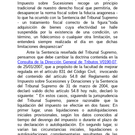
Impuesto sobre Sucesiones recoge un principio
tradicional de nuestro derecho fiscal que permitiría, de
desaparecer la norma fiscal sobre la fiducia aragonesa -
lo que ha ocurrido con la Sentencia del Tribunal Supremo
- un tratamiento fiscal correcto de la figura:"toda
adquisición de bienes cuya efectividad se halle
suspendida por la existencia de una condición, un
término, un fideicomiso o cualquier otra limitación, se
entenderá siempre realizada el día en que dichas
limitaciones desparezcan"
Ante la Sentencia reseñada del Tribunal Supremo,
pensamos que debe cambiar la doctrina contenida en la
Consulta de la Dirección General de Tributos V0190-07,
de 25/01/2007, que a propósito de la facultad de mejorar
regulada en el artículo 831 del Código Civil, invocando
del contenido del artículo 54.8 del Reglamento del
Impuesto sobre Sucesiones y Donaciones y la Sentencia
del Tribunal Supremo de 31 de marzo de 2004, que
declaró valido dicho artículo 54.8 hoy nulo, declaró lo
siguiente: " En estos casos, siguiendo la jurisprudencia
del Tribunal Supremo, parece razonable que la
liquidación del impuesto se efectúe en dos fases: En
primer lugar, unas liquidaciones o autoliquidaciones
iniciales provisionales, según los datos conocidos al
tiempo del devengo del impuesto o durante el plazo de
su declaración o autoliquidación. En segundo lugar, si
varían las circunstancias iniciales, liquidaciones o
autoliquidaciones complementarias resultantes de las