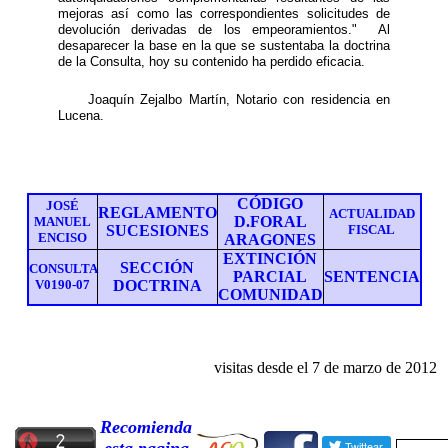
mejoras así como las correspondientes solicitudes de
devolución derivadas de los empeoramientos." Al
desaparecer la base en la que se sustentaba la doctrina
de la Consulta, hoy su contenido ha perdido eficacia.
Joaquín Zejalbo Martín, Notario con residencia en
Lucena.
CÓDIGO
JOSÉ
REGLAMENTO
ACTUALIDAD
D.FORAL
MANUEL
SUCESIONES
FISCAL
ENCISO
ARAGONES
EXTINCIÓN
SECCIÓN
CONSULTA
PARCIAL
SENTENCIA
V0190-07
DOCTRINA
COMUNIDAD
visitas desde el
7
de
marzo
de 201
2
Recomienda