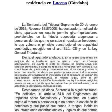
residencia en
Lucena
(Córdoba)
La Sentencia del Tribunal Supremo de 30 de enero
de 2012, Recurso 6318/2008, ha declarado la nulidad de
dicho apartado en cuanto permite girar liquidaciones
provisionales en la fiducia sucesoria aragonesa a
personas de las que no se sabe si resultaran herederos,
lo que vulnera el principio constitucional de capacidad
contributiva recogido en el art. 31.1. CE y en la Ley
General Tributaria..
Decía el apartado anulado:
8. En la fiducia aragonesa, sin
perjuicio de la liquidación que se gire a cargo del cónyuge
sobreviviente, en cuanto al resto del caudal, se girarán otras, con
carácter provisional, a cargo de todos los herederos, con arreglo a sus
condiciones de patrimonio y parentesco con el causante y sobre la
base que resulte de dividir por partes iguales entre todos la masa
hereditaria. Al formalizarse la institución por el comisario se girarán las
liquidaciones complementarias si hubiere lugar, pero si por
consecuencia de la institución formalizada las liquidaciones exigibles
fueren de menor cuantía que las satisfechas provisionalmente, podrá
solicitarse la devolución correspondiente.
Destacamos de dicha Sentencia la siguiente frase:
"En definitiva, el artículo 54.8 del Reglamento del
Impuesto sobre Sucesiones y Donaciones, en cuanto
sujeta al tributo a personas que no tienen la condición de
herederos y que puede que nunca la tengan, incide en
las infracciones constitucionales y legales de que hemos