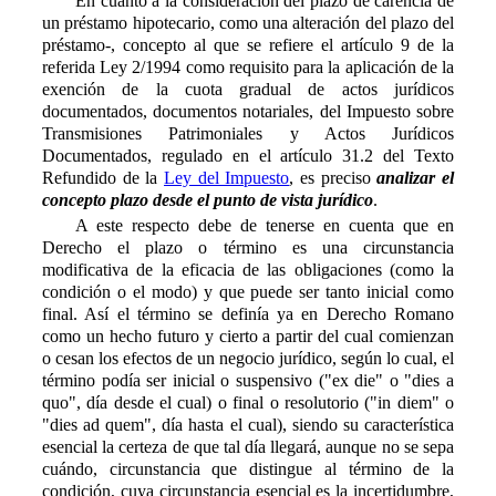
En cuanto a la consideración del plazo de carencia de
un préstamo hipotecario, como una alteración del plazo del
préstamo-, concepto
al que se refiere el artículo 9 de la
referida Ley 2/1994 como requisito para la aplicación de la
exención de la cuota gradual de actos jurídicos
documentados, documentos notariales, del Impuesto sobre
Transmisiones Patrimoniales y Actos Jurídicos
Documentados, regulado en el artículo 31.2 del Texto
Refundido de la
Ley del Impuesto
, es preciso
analizar el
concepto plazo desde el punto de vista jurídico
.
A este respecto debe de tenerse en cuenta que en
Derecho el plazo o término es una circunstancia
modificativa de la eficacia de las obligaciones (como la
condición o el modo) y que puede ser tanto inicial como
final. Así el término se definía ya en Derecho Romano
como un hecho futuro y cierto a partir del cual comienzan
o cesan los efectos de un negocio jurídico, según lo cual, el
término podía ser inicial o suspensivo ("ex die" o "dies a
quo", día desde el cual) o final o resolutorio ("in diem" o
"dies ad quem", día hasta el cual), siendo su característica
esencial la certeza de que tal día llegará, aunque no se sepa
cuándo, circunstancia que distingue al término de la
condición, cuya circunstancia esencial es la incertidumbre,