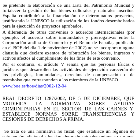
Se pretende la elaboración de una Lista del Patrimonio Mundial y
fortalecer la gestión de los bienes culturales y naturales inscritos.
España contribuirá a la financiación de determinados proyectos,
justificando la UNESCO la utilización de los fondos desembolsados
para la ejecución de proyectos aprobados.
A diferencia de otros convenios o acuerdos internacionales (por
ejemplo, el acuerdo sobre inmunidades y prerrogativas entre la
Corporación andina de Comercio y el Reino de España, publicado
en el BOE del día 1 de noviembre de 2002) no se incorpora ninguna
cláusula que declare exentos de tributación los bienes, ingresos y
activos afectos al cumplimiento de los fines de este convenio.
Por el contrario, el artículo V señala que las personas físicas o
jurídicas que desarrollen las actividades de ejecución carecerán de
los privilegios, inmunidades, derechos de compensación o de
reembolso que corresponden a los miembros de la UNESCO.
www.boe.es/boe/dias/2002-12-04
REAL DECRETO 1287/2002, DE 5 DE DICIEMBRE, QUE
MODIFICA LA NORMATIVA SOBRE AYUDAS
COMUNITARIAS EN EL SECTOR DE LAS CARNES Y
ESTABLECE NORMAS SOBRE TRANSFERENCIAS Y
CESIONES DE DERECHOS A PRIMA.
Se trata de una normativa no fiscal, que establece un régimen de
subvención adicional a los ganaderos de animales ovinos y caprinos,