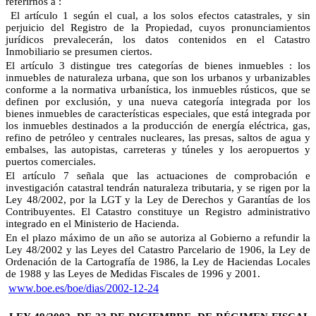
referirnos a :
El artículo 1 según el cual, a los solos efectos catastrales, y sin
perjuicio del Registro de la Propiedad, cuyos pronunciamientos
jurídicos prevalecerán, los datos contenidos en el Catastro
Inmobiliario se presumen ciertos.
El artículo 3 distingue tres categorías de bienes inmuebles : los
inmuebles de naturaleza urbana, que son los urbanos y urbanizables
conforme a la normativa urbanística, los inmuebles rústicos, que se
definen por exclusión, y una nueva categoría integrada por los
bienes inmuebles de características especiales, que está integrada por
los inmuebles destinados a la producción de energía eléctrica, gas,
refino de petróleo y centrales nucleares, las presas, saltos de agua y
embalses, las autopistas, carreteras y túneles y los aeropuertos y
puertos comerciales.
El artículo 7 señala que las actuaciones de comprobación e
investigación catastral tendrán naturaleza tributaria, y se rigen por la
Ley 48/2002, por la LGT y la Ley de Derechos y Garantías de los
Contribuyentes. El Catastro constituye un Registro administrativo
integrado en el Ministerio de Hacienda.
En el plazo máximo de un año se autoriza al Gobierno a refundir la
Ley 48/2002 y las Leyes del Catastro Parcelario de 1906, la Ley de
Ordenación de la Cartografía de 1986, la Ley de Haciendas Locales
de 1988 y las Leyes de Medidas Fiscales de 1996 y 2001.
www.boe.es/boe/dias/2002-12-24