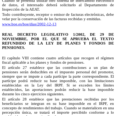
Cuando se pretenda utilizar otro sistema de intercambio electrónico
de datos, el interesado deberá solicitarlo al Departamento de
Inspección de la AEAT.
Todo contribuyente, receptor o emisor de facturas electrónicas, debe
velar por la conservación de las facturas recibidas y emitidas.
www.boe.es/boe/dias/2002-12-13
REAL DECRETO LEGISLATIVO 1/2002, DE 29 DE
NOVIEMBRE, POR EL QUE SE APRUEBA EL TEXTO
REFUNDIDO DE LA LEY DE PLANES Y FONDOS DE
PENSIONES.
El capìtulo VIII contiene cuatro artículos que recogen el régimen
fiscal aplicable a los planes y fondos de pensiones.
El artículo 27 establece que las contribuciones a un plan de
pensiones serán deducibles en el impuesto personal del promotor,
siempre que se impute a cada partícipe la parte correspondiente. El
partícipe podrá reducir su base imponible, con las limitaciones
establecidas en la Ley del IRPF. Si se exceden los límites
establecidos, las aportaciones podrán reducir la base imponible
durante los cinco ejercicios siguientes.
El artículo 28 establece que las prestaciones recibidas por los
beneficiarios se integran en su base imponible en el IRPF, en
concepto de rendimientos del trabajo. Cuando se materialicen en una
percepción única, se tratará el importe percibido conforme a lo