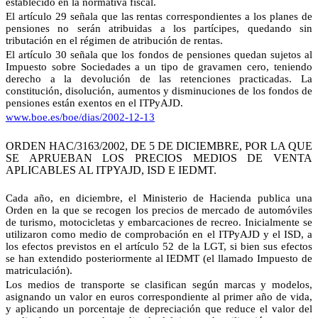
establecido en la normativa fiscal.
El artículo 29 señala que las rentas correspondientes a los planes de
pensiones no serán atribuidas a los partícipes, quedando sin
tributación en el régimen de atribución de rentas.
El artículo 30 señala que los fondos de pensiones quedan sujetos al
Impuesto sobre Sociedades a un tipo de gravamen cero, teniendo
derecho a la devolución de las retenciones practicadas. La
constitución, disolución, aumentos y disminuciones de los fondos de
pensiones están exentos en el ITPyAJD.
www.boe.es/boe/dias/2002-12-13
ORDEN HAC/3163/2002, DE 5 DE DICIEMBRE, POR LA QUE
SE APRUEBAN LOS PRECIOS MEDIOS DE VENTA
APLICABLES AL ITPYAJD, ISD E IEDMT.
Cada año, en diciembre, el Ministerio de Hacienda publica una
Orden en la que se recogen los precios de mercado de automóviles
de turismo, motocicletas y embarcaciones de recreo. Inicialmente se
utilizaron como medio de comprobación en el ITPyAJD y el ISD, a
los efectos previstos en el artículo 52 de la LGT, si bien sus efectos
se han extendido posteriormente al IEDMT (el llamado Impuesto de
matriculación).
Los medios de transporte se clasifican según marcas y modelos,
asignando un valor en euros correspondiente al primer año de vida,
y aplicando un porcentaje de depreciación que reduce el valor del