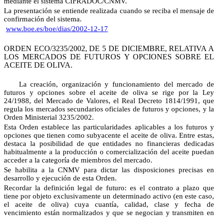
mediante el sistema CIFRADOC/CNMV.
La presentación se entiende realizada cuando se reciba el mensaje de
confirmación del sistema.
www.boe.es/boe/dias/2002-12-17
ORDEN ECO/3235/2002, DE 5 DE DICIEMBRE, RELATIVA A
LOS MERCADOS DE FUTUROS Y OPCIONES SOBRE EL
ACEITE DE OLIVA.
La creación, organización y funcionamiento del mercado de
futuros y opciones sobre el aceite de oliva se rige por la Ley
24/1988, del Mercado de Valores, el Real Decreto 1814/1991, que
regula los mercados secundarios oficiales de futuros y opciones, y la
Orden Ministerial 3235/2002.
Esta Orden establece las particularidades aplicables a los futuros y
opciones que tienen como subyacente el aceite de oliva. Entre estas,
destaca la posibilidad de que entidades no financieras dedicadas
habitualmente a la producción o comercialización del aceite puedan
acceder a la categoría de miembros del mercado.
Se habilita a la CNMV para dictar las disposiciones precisas en
desarrollo y ejecución de esta Orden.
Recordar la definición legal de futuro: es el contrato a plazo que
tiene por objeto exclusivamente un determinado activo (en este caso,
el aceite de oliva) cuya cuantía, calidad, clase y fecha de
vencimiento están normalizados y que se negocian y transmiten en