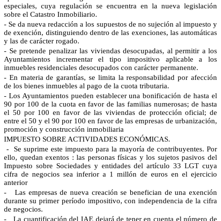
especiales, cuya regulación se encuentra en la nueva legislación
sobre el Catastro Inmobiliario.
- Se da nueva redacción a los supuestos de no sujeción al impuesto y
de exención, distinguiendo dentro de las exenciones, las automáticas
y las de carácter rogado.
- Se pretende penalizar las viviendas desocupadas, al permitir a los
Ayuntamientos incrementar el tipo impositivo aplicable a los
inmuebles residenciales desocupados con carácter permanente.
- En materia de garantías, se limita la responsabilidad por afección
de los bienes inmuebles al pago de la cuota tributaria.
- Los Ayuntamientos pueden establecer una bonificación de hasta el
90 por 100 de la cuota en favor de las familias numerosas; de hasta
el 50 por 100 en favor de las viviendas de protección oficial; de
entre el 50 y el 90 por 100 en favor de las empresas de urbanización,
promoción y construcción inmobiliaria
IMPUESTO SOBRE ACTIVIDADES ECONÓMICAS.
-
Se suprime este impuesto para la mayoría de contribuyentes. Por
ello, quedan exentos : las personas físicas y los sujetos pasivos del
Impuesto sobre Sociedades y entidades del artículo 33 LGT cuya
cifra de negocios sea inferior a 1 millón de euros en el ejercicio
anterior
-
Las empresas de nueva creación se benefician de una exención
durante su primer período impositivo, con independencia de la cifra
de negocios.
-
La cuantificación del IAE dejará de tener en cuenta el número de