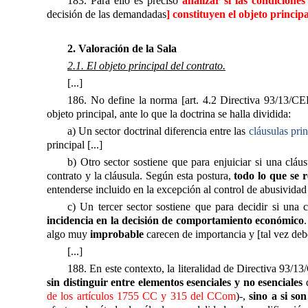
183. Para ello es preciso
analizar si las condicione
decisión de las demandadas
] constituyen el objeto princip
2. Valoración de la Sala
2.1. El objeto principal del contrato.
[...]
186. No define la norma [art. 4.2 Directiva 93/13/CEE] 
objeto principal, ante lo que la doctrina se halla dividida:
a) Un sector doctrinal diferencia entre las
cláusulas pri
principal [...]
b) Otro sector sostiene que para enjuiciar si una cláusu
contrato y la cláusula. Según esta postura,
todo lo que se re
entenderse incluido en la excepción al control de abusividad 
c) Un tercer sector sostiene que para decidir si una c
incidencia en la decisión de comportamiento económico
algo muy
improbable
carecen de importancia y [tal vez deberí
[...]
188. En este contexto, la literalidad de Directiva 93/13/
sin distinguir entre elementos esenciales y no esenciales

de los artículos 1755 CC y 315 del CCom
)-,
sino a si son