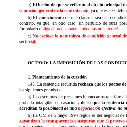
a)
El hecho de que se refieran al objeto principal d
condición general de la contratación
, ya que esta se defi
b) El
conocimiento
de una cláusula sea o no condició
contrato, ya que, en otro caso, sin perjuicio de otras po
formulario
obliga al predisponente mientras no la retire
].
c)
No excluye la naturaleza de condición general de
sectorial
.
OCTAVO: LA IMPOSICIÓN DE LAS CONDIC
1. Planteamiento de la cuestión
145. La sentencia recurrida
rechaza
que los
pactos de
las siguientes premisas:
a) Las escrituras de préstamos hipotecarios que forma
probado intangible en casación-,
de lo que la sentencia 
acreditan 
la posibilidad de una
negociación
efectiva, no m
b) La OM de 5 mayo 1994 regula el iter negocial de l
garantizan la transparencia y aseguran que el proceso d
por la sentencia: su cumplimiento garantiza la incorporac