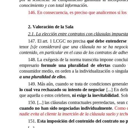
conocimiento y con total información.
146. En consecuencia, es preciso que analicemos si los p
2. Valoración de la Sala
2.1. La elección entre contratos con cláusulas impuesta
147. El art. 1 LCGC no precisa
qué debe entenderse 
tenor
[s]e considerará que una cláusula no se ha negoc
contenido, en particular en el caso de los contratos de adhes
148. La exégesis de la norma transcrita impone conclui
empresario
formule una pluralidad de ofertas
cuando to
consumidor medio, en orden a la individualización o singular
a una pluralidad de ellos
.
149. Más aún, cuando se trata de condiciones general
lo cual vea rechazado su intento de negociar
[...] En defi
que aquella o estos celebren,
ni exige la inevitabilidad
. Sol
150. [...] las cláusulas contractuales prerredactas, sea
cuando no han sido negociadas individualmente
.
Como de
nadie evita al cliente la inserción de la cláusula suelo y techo
151.
Esta imposición del contenido del contrato no pu