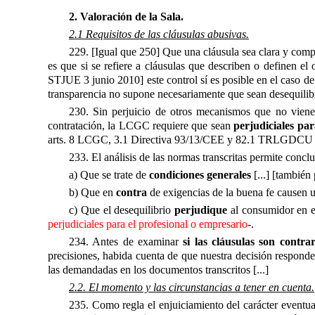
2. Valoración de la Sala.
2.1 Requisitos de las cláusulas abusivas.
229. [Igual que 250] Que una cláusula sea clara y comp
es que si se refiere a cláusulas que describen o definen el
STJUE 3 junio 2010] este control sí es posible en el caso de 
transparencia no supone necesariamente que sean desequilibr
230. Sin perjuicio de otros mecanismos que no vienen
contratación, la LCGC requiere que sean
perjudiciales par
arts. 8 LCGC, 3.1 Directiva 93/13/CEE y 82.1 TRLGDCU [
233. El análisis de las normas transcritas permite concl
a) Que se trate de
condiciones generales
[...] [también
b) Que en
contra
de exigencias de la buena fe causen 
c) Que el desequilibrio
perjudique
al consumidor en e
perjudiciales para el profesional o empresario
-.
234. Antes de examinar
si las cláusulas son contr
precisiones, habida cuenta de que nuestra decisión respond
las demandadas en los documentos transcritos [...]
2.2. El momento y las circunstancias a tener en cuenta.
235. Como regla el enjuiciamiento del carácter eventua