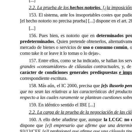
[...]
2.2. La prueba de los
hechos notorios
. [¿la imposició
153. El sistema, ante los insoportables costes que pudie
[el hecho notorio no precisa prueba] [...] dispone en el art
[...]
156. Pues bien, es notorio que en
determinados pro
predeterminados
. Quien pretende obtenerlos, alternativam
mercado de bienes o servicios de
uso o consumo común
, 
como take it or leave it lo tomas o lo dejas-.
157. Entre ellos, como se ha indicado, se hallan los ser
grandes «consumidores» de cláusulas contractuales
, y, d
carácter de condiciones generales predispuestas
e impu
correspondiente escritura.
158. Más aún, el IC 2000, precisa que
[e]s ilusorio pe
que no sean las relativas a las características del producto
respecto a las cuales raramente se plantean cuestiones sobre
159. En idéntico sentido el IBE [...]
2.2. La carga de la prueba de la negociación de las cl
160. A ello debe añadirse que, aunque
la LCGC no co
dispone que
[e]l empresario que afirme que una determi
93/13/CEE
[e]l profesional que afirme que una cláusula t