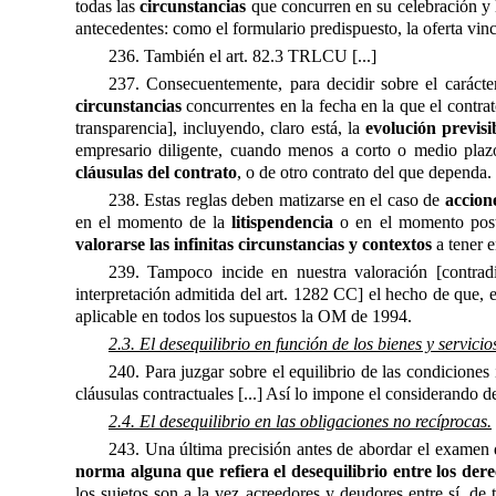
todas las
circunstancias
que concurren en su celebración y 
antecedentes: como el formulario predispuesto, la oferta vincu
236.
También e
l art. 82.3 TRLCU [...]
237. Consecuentemente, para decidir sobre el carácte
circunstancias
concurrentes en la fecha en la que el contrat
transparencia], incluyendo, claro está, la
evolución previsi
empresario diligente, cuando menos a corto o medio plaz
cláusulas del contrato
, o de otro contrato del que dependa.
238. Estas reglas deben matizarse en el caso de
accione
en el momento de la
litispendencia
o en el momento poste
valorarse las infinitas circunstancias y contextos
a tener 
239. Tampoco incide en nuestra valoración [contradi
interpretación admitida del art. 1282 CC] el hecho de que, 
aplicable en todos los supuestos la OM de 1994.
2.3. El desequilibrio en función de los bienes y servicio
240. Para juzgar sobre el equilibrio de las condicione
cláusulas contractuales [...] Así lo impone el considerando de
2.4. El desequilibrio en las obligaciones no recíprocas.
243. Una última precisión antes de abordar el examen 
norma alguna que refiera el desequilibrio entre los dere
los sujetos son a la vez acreedores y deudores entre sí, de 