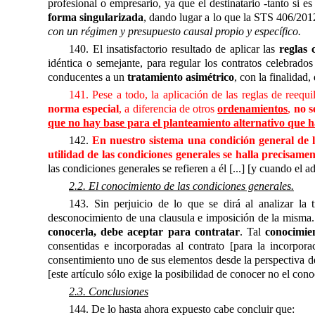
profesional o empresario, ya que el destinatario -tanto si 
forma singularizada
, dando lugar a lo que la STS 406/2012
con un régimen y presupuesto causal propio y específico.
140. El insatisfactorio resultado de aplicar las
reglas 
idéntica o semejante, para regular los contratos celebrado
conducentes a un
tratamiento asimétrico
, con la finalida
141. Pese a todo, la aplicación de las reglas de reequi
norma especial
, a diferencia de otros
ordenamientos
,
no s
que no hay base para el planteamiento alternativo que h
142.
En nuestro sistema una condición general de l
utilidad de las condiciones generales se halla precisamen
las condiciones generales se refieren a él [...] [y cuando el
2.2. El conocimiento de las condiciones generales.
143. Sin perjuicio de lo que se dirá al analizar la 
desconocimiento de una clausula e imposición de la misma.
conocerla, debe aceptar para contratar
. Tal
conocimie
consentidas e incorporadas al contrato [para la incorpora
consentimiento uno de sus elementos desde la perspectiva de
[este artículo sólo exige la posibilidad de conocer no el conoc
2.3. Conclusiones
144. De lo hasta ahora expuesto cabe concluir que: