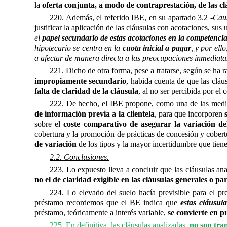
la
oferta conjunta, a modo de contraprestación, de las clá
220. Además, el referido IBE, en su apartado 3.2 -
Caus
justificar la aplicación de las cláusulas con acotaciones, sus
el
papel secundario de estas acotaciones en la competenci
hipotecario se centra en la
cuota inicial a pagar
, y por ell
a afectar de manera directa a las preocupaciones inmediatas d
221. Dicho de otra forma, pese a tratarse, según se ha r
impropiamente secundario
, habida cuenta de que las cláu
falta de claridad de la cláusula
, al no ser percibida por el
222. De hecho, el IBE propone, como una de las medida
de información previa a la clientela
, para que incorporen
sobre el
coste comparativo de asegurar la variación del
cobertura y la promoción de prácticas de concesión y cobertu
de variación
de los tipos y la mayor incertidumbre que tiene
2.2. Conclusiones.
223. Lo expuesto lleva a concluir que las cláusulas ana
no el de claridad exigible en las cláusulas generales o p
224. Lo elevado del suelo hacía previsible para el pre
préstamo recordemos que el BE indica que 
estas cláusul
préstamo, teóricamente a interés variable,
se convierte en p
225. En definitiva, las cláusulas analizadas,
no son tra