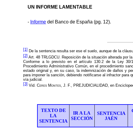
UN INFORME LAMENTABLE
-
Informe
del Banco de España (pg. 12).
[1]
De la sentencia resulta ser ese el suelo, aunque de la cláusula
[2]
Art. 48 TRLGDCU. Reposición de la situación alterada por la 
Conforme a lo previsto en el artículo 130.2 de la Ley 30
Procedimiento Administrativo Común, en el procedimiento sancion
estado original y, en su caso, la indemnización de daños y p
para imponer la sanción, debiendo notificarse al infractor para
vía judicial.
[3]
Vid.
Ceres Montes
, J. F., PREJUDICIALIDAD, en Encicloped
TEXTO DE
IR A LA
SENTENCIA
LA
SECCIÓN
JAÉN
SENTENCIA