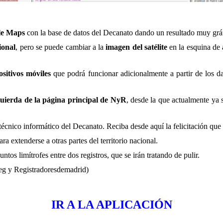
le Maps
con
la
base de datos
del Decanato dando un
resultado muy gráf
ional
, pero se puede cambiar a la
imagen del satélite
en la esquina de a
ositivos móviles
que podrá funcionar adicionalmente a partir de los d
uierda de la página principal de NyR
, desde la que
actualmente ya
técnico
informático del Decanato. Reciba desde aquí la felicitación que
a extenderse a otras partes del territorio nacional.
ntos limítrofes entre dos registros, que se irán tratando de pulir.
eg y Registradoresdemadrid)
IR A LA APLICACIÓN