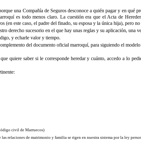
o porque una Compañía de Seguros desconoce a quién pagar y en qué pro
marroquí es todo menos claro. La cuestión era que el Acta de Herede
ros (en este caso, el padre del finado, su esposa y la única hija), pero n
tro derecho sucesorio en el que hay unas reglas y su aplicación, una ve
igo, y echarle valor y tiempo.
 o complemento del documento oficial marroquí, para siguiendo el model
a- que quiere saber si le corresponde heredar y cuánto, accedo a lo p
tinente:
Código civil de Marruecos)
as relaciones de matrimonio y familia se rigen en nuestra sistema por la ley person