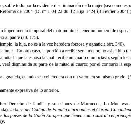
ello, sobre todo por la evidente discriminación de la mujer (sea como 
a Reforma de 2004 (
D.
nº 1-04-22 du
12
Hija
1424 (3 Fevrier 2004) p
. Un impedimento temporal del matrimonio es tener un número de esposas
io al padre (art. 175).
emplo, la hija, no es a la vez heredera forzosa y agnaticia (art. 340).
ja única. En otro caso, la porción a recibir sería menor, no así el hijo (ar
 mitad- que la esposa la cual recibe un cuarto o un octavo, según los c
a, verá disminuida su parte de la mitad al cuarto; por el contrario la es
era agnaticia, cuando sea coheredera con un varón en su mismo grado. (A
amente expresiva de lo anterior.
bro Derecho de familia y sucesiones de Marruecos, La Mudawan
da), 
la base del Código de Familia marroquí es el Corán. Con indepe
e los países de la Unión Europea que tienen como sustrato el principio
Ley
.