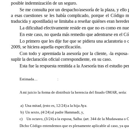
posible indemnización de un seguro.
Se me consulta por un despacho/asesoría de la plaza, y ell
a esas cuestiones se les había complicado, porque el Código 
traducida y apostillada) se limitaba a reseñar quiénes eran herede
La dificultad efectivamente reside en que no es como en nues
En este caso, no queda más remedio que adentrarse en el Cód
Lo primero que les dije fue que se pidiera una aclaratoria
2009, se hiciera aquella especificación.
Con todo y apremiada la asesoría por la cliente, -la espos
suplir la declaración oficial correspondiente, en su caso.
Esta fue la respuesta remitida a la Asesoría tras el estudio per
Estimada.... :
A mi juicio la forma de distribuir la herencia del finado OMAR, sería:
a) Una mitad, (esto es, 12/24) a la hija Aya.
b) Un sexto, (4/24) al padre Hammadi, y,
c)
Un octavo, (3/24) a la esposa, Salha. (art. 344 de la Mudawana o 
Dicho Código entendemos que es plenamente aplicable al caso, ya que l