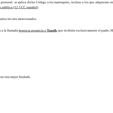
personal: se aplica dicho Código a los marroquíes, incluso a los que adquieran ot
en público (12,3 CC español
)
marios los tres mencionados.
a a la llamada
herencia agnaticia o
Taasib
,
que recibiría exclusivamente el padre, 
era otra mejor fundada.