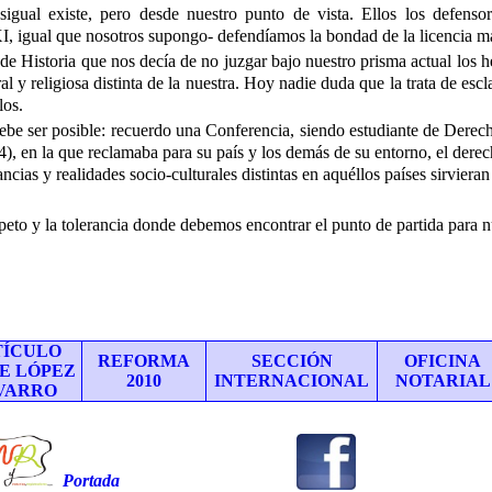
igual existe, pero desde nuestro punto de vista. Ellos los defenso
I, igual que nosotros supongo- defendíamos la bondad de la licencia ma
 de Historia que nos decía de no juzgar bajo nuestro prisma actual los h
l y religiosa distinta de la nuestra. Hoy nadie duda que la trata de escla
los.
debe ser posible: recuerdo una Conferencia, siendo estudiante de Dere
984), en la que reclamaba para su país y los demás de su entorno, el de
tancias y realidades socio-culturales distintas en aquéllos países sirv
eto y la tolerancia donde debemos encontrar el punto de partida para nu
TÍCULO
REFORMA
SECCIÓN
OFICINA
E LÓPEZ
2010
INTERNACIONAL
NOTARIAL
VARRO
Portada