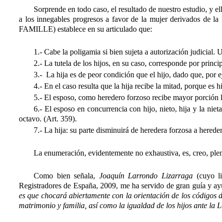
Sorprende en todo caso, el resultado de nuestro estudio, y 
a los innegables progresos a favor de la mujer derivados de l
FAMILLE) establece en su articulado que:
1.- Cabe la poligamia si bien sujeta a autorización judicial
2.- La tutela de los hijos, en su caso, corresponde por princip
3.- La hija es de peor condición que el hijo, dado que, por ej
4.- En el caso resulta que la hija recibe la mitad, porque es hi
5.- El esposo, como heredero forzoso recibe mayor porción la
6.- El esposo en concurrencia con hijo, nieto, hija y la niet
octavo. (Art. 359).
7.- La hija: su parte disminuirá de heredera forzosa a hered
La enumeración, evidentemente no exhaustiva, es, creo, plen
Como bien señala,
Joaquín Larrondo Lizarraga
(cuyo li
Registradores de España, 2009, me ha servido de gran guía y ayu
es que chocará abiertamente con la orientación de los códigos d
matrimonio y familia, así como la igualdad de los hijos ante la 