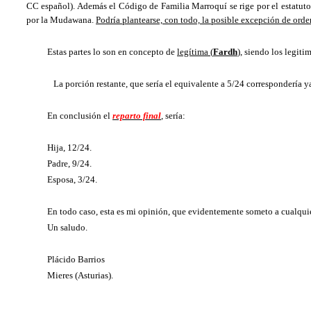
CC español). Además el Código de Familia Marroquí se rige por el estatuto 
por la Mudawana.
Podría plantearse, con todo, la posible excepción de ord
Estas partes lo son en concepto de
legítima (
Fardh
), siendo los legiti
La porción restante, que sería el equivalente a 5/24 correspondería y
En conclusión el
reparto final
, sería:
Hija, 12/24.
Padre, 9/24.
Esposa, 3/24.
En todo caso, esta es mi opinión, que evidentemente someto a cualqui
Un saludo.
Plácido Barrios
Mieres (Asturias).