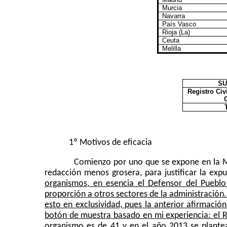
Murcia
Navarra
País Vasco
Rioja (La)
Ceuta
Melilla
SU
Registro Civi
1º Motivos de eficacia
Comienzo por uno que se expone en la Me
redacción menos grosera, para justificar la expu
organismos, en esencia el Defensor del Pueblo
proporción a otros sectores de
la administración.
esto en exclusividad, pues la anterior afirmació
botón de muestra basado en mi experiencia: el Reg
organismo es de 41 y en el año 2013 se plantea