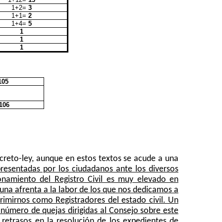
1+2=
3
1+1=
2
1+4=
5
1
1
1
105
106
creto-ley, aunque en estos textos se acude a una
resentadas por los ciudadanos ante los diversos
onamiento del Registro Civil es muy elevado en
 una afrenta a la labor de los que nos dedicamos a
primirnos como Registradores del estado civil. Un
l número de quejas dirigidas al Consejo sobre este
retrasos en la resolución de los expedientes de