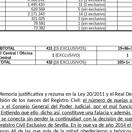
1.445.410
11 (1 exclusivo)
629.569
5 (sin exclusivo)
2.171.243
14 (1 exclusivo)
321.025
3 (sin exclusivo)
78.591
1 (sin exclusivo)
73.382
1 (sin exclusivo)
BTOTAL
431 (
15 EXCLUSIVOS)
19+86=
l Central / Oficina
1
(EXCLUSIVO)
1
Central
TOTAL
432 (
16 EXCLUSIVOS)
105+1= 
moria justificativa y rezuma en la Ley 20/2011 y el Real De
lsión de los Jueces del Registro Civil:
el número de quejas p
 y el Consejo General del Poder Judicial, por el mal funci
Entiendo
que ello, dicho así, constituye una falacia y además
n se conecta sin perder la continuidad, con la decisión de su
istro Civil Exclusivo de Sevilla. En lo que va de año 2014 e
ron 46 de las que más de la mitad obedecieron a teóricos 