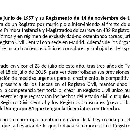
de junio de 1957 y su Reglamento de 14 de noviembre de 19
a de un Registro por municipio e interviniendo al frente de el
Primera Instancia y Magistrados de carrera en 432 Registros
timos y en régimen de exclusividad-no ostentando tareas juris
egistro Civil Central con sede en Madrid. Además de los órg
 se incardinan en las oficinas consulares y Embajadas de E
do en vigor el 23 de julio de este año, tras tres años de “
 15 de julio de 2015- para ver desarrolladas sus previsione
ión de medidas urgentes para el crecimiento, la competitivida
presencia de los Jueces en el Registro Civil, manteniendo
na la competencia territorial al crear un Registro Civil único 
enerales que registrarán los hechos del estado civil cualqui
egistro Civil Central y los Registros Consulares (pasa a ll
a del Subgrupo A1 que tengan la Licenciatura en Derecho.
 no solo prorroga la entrada en vigor de la Ley creada por e
a que la llevanza de lo que todavía se conoce como Registr