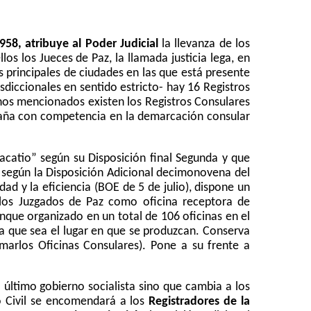
58, atribuye al Poder Judicial
la llevanza de los
los los Jueces de Paz, la llamada justicia lega, en
 principales de ciudades en las que está presente
diccionales en sentido estricto- hay 16 Registros
anos mencionados existen los Registros Consulares
spaña con competencia en la demarcación consular
vacatio” según su Disposición final Segunda y que
s según
la Disposición Adicional
decimonovena del
d y la eficiencia (BOE de 5 de julio), dispone un
 los Juzgados de Paz como oficina receptora de
aunque organizado en un total de 106 oficinas en el
era que sea el lugar en que se produzcan. Conserva
amarlos Oficinas Consulares). Pone a su frente a
l último gobierno socialista sino que cambia a los
o Civil se encomendará a los
Registradores de la