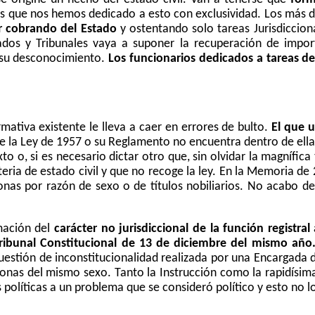
los que nos hemos dedicado a esto con exclusividad. Los más 
uir cobrando del Estado
y ostentando solo tareas Jurisdicciona
gados y Tribunales vaya a suponer la recuperación de impor
 su desconocimiento.
Los funcionarios dedicados a tareas de 
mativa existente le lleva a caer en errores de bulto.
El que u
e la Ley de 1957 o su Reglamento no encuentra dentro de ellas
to o, si es necesario dictar otro que, sin olvidar la magnífica
eria de estado civil y que no recoge
la ley. En
la Memoria de 2
nas por razón de sexo o de títulos nobiliarios. No acabo de
mación del
carácter no jurisdiccional de la función registra
ribunal Constitucional de 13 de diciembre del mismo año
estión de inconstitucionalidad realizada por una Encargada de
sonas de
l mismo
sexo. Tanto la Instrucción como la rapidísima
 políticas a un problema que se consideró político y esto no lo