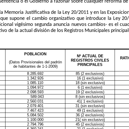
u sentencia o el Gobierno a razonar sobre cualquier reforma d
la Memoria Justificativa
de la Ley 20/2011 y en las Exposicio
o que supone el cambio organizativo que introduce la Ley 20
dicional vigésimo segunda anuncia nuevos cambios- es el cua
o de la actual división de los Registros Municipales principal
POBLACION
Nº ACTUAL DE
RATI
REGISTROS CIVILES
(Datos Provisionales del padrón
PRINCIPALES
de habitantes de 1-1-2009)
8.285.692
85 (2 exclusivos)
1.342.926
16 (1 exclusivo)
1.085.110
18 (sin exclusivo)
1.094.972
6 (1 exclusivo)
2.098.593
19 (2 exclusivos)
589.043
8 (sin exclusivos)
2.560.031
41( 1 exclusivo)
2.079.401
31 (sin exclusivo)
7.467.423
49 (1 exclusivo)
5.084.502
36 (2 exclusivos)
1.100.000
21( sin exclusivo)
2.794.796
45 (2 exclusivos)
6.360.241
21 (1 exclusivo)