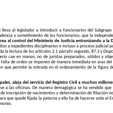
 lleva al legislador a introducir a funcionarios del Subgrupo
ndencia y sometimiento de los funcionarios, que la independe
a al control del Ministerio de Justicia entronizando a
la 
os a expedientes disciplinarios o incluso a proceso judicial 
a la lectura de los artículos 2.1 párrafo segundo, 87.3 y Dispo
terio cae en manos, no de juristas preparados, sólidos y obje
a falta de orden se imponen de manera inmediata en aras del 
n que permite la entrada en el ordenamiento de la figura de
pales, aleja del servicio del Registro Civil a muchos millon
se a las oficinas. De manera demagógica se ha vendido que l
 de inscripción de nacimientos y determinación de filiación 
ara que quede fijada la paterna y ello ha de hacerse ante el E
imonio.