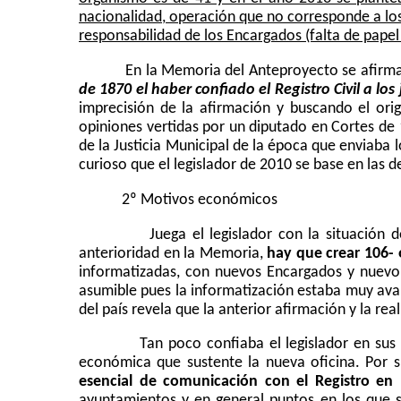
nacionalidad, operación que no corresponde a los
responsabilidad de los Encargados (falta de pape
En la Memoria del Anteproyecto se afirm
de 1870 el haber confiado el Registro Civil a l
imprecisión de la afirmación y buscando el ori
opiniones vertidas por un diputado en Cortes de
de
la Justicia Municipal
de la época que enviaba lo
curioso que el legislador de 2010 se base en las de
2º Motivos económicos
Juega el legislador con la situación d
anterioridad en la Memoria,
hay que crear 106- 
informatizadas, con nuevos Encargados y nuevo 
asumible pues la informatización estaba muy avanz
del país revela que la anterior afirmación y la rea
Tan poco confiaba el legislador en su
económica que sustente la nueva oficina. Por 
esencial de comunicación con el Registro en
ayuntamientos y en general puntos en los que s