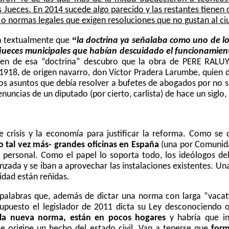
 Jueces. En 2014 sucede algo parecido y las restantes tiene
l o normas legales que exigen resoluciones que no gustan al c
“
a textualmente que
la doctrina ya señalaba como uno de los 
os jueces municipales que habían descuidado el funcionamie
gen de esa “doctrina” descubro que la obra de PERE RALUY 
 1918, de origen navarro, don Víctor Pradera Larumbe, quien
s asuntos que debía resolver a bufetes de abogados por no sab
nuncias de un diputado (por cierto, carlista) de hace un siglo, p
e crisis y la economía para justificar
la reforma. Como
se d
o tal vez más- grandes oficinas en España
(una por Comunid
personal. Como el papel lo soporta todo, los ideólogos de
ada y se iban a aprovechar las instalaciones existentes. Una 
lidad están reñidas.
s palabras que, además de dictar una norma con larga “vaca
supuesto el legislador de 2011 dicta su Ley desconociendo
 la nueva norma, están en pocos hogares
y habría que in
e origine un hecho del estado civil. Van a tenerse que
form