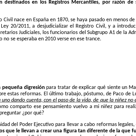
 destinados en los Registros Mercantiles, por razón de s
o Civil nace en España en 1870, se haya pasado en menos de c
Ley 20/2011, a desjudicializar el Registro Civil, y a intro
etarios Judiciales, los funcionarios del Subgrupo A1 de la Ad
o no se esperaba en 2010 verse en ese trance.
 pequeña digresión
para tratar de explicar qu
é
siente un Mag
bre estas reformas. El último trabajo, póstumo, de Paco de L
 uno dando cuenta, con el paso de la vida, de que la niñez no e
omo comparto ese pensamiento vuelvo a mi niñez para real
 preguntar ¿por qué?
midad del Poder Ejecutivo para llevar a cabo reformas legales,
ivos que le llevan a crear una figura tan diferente de la qu