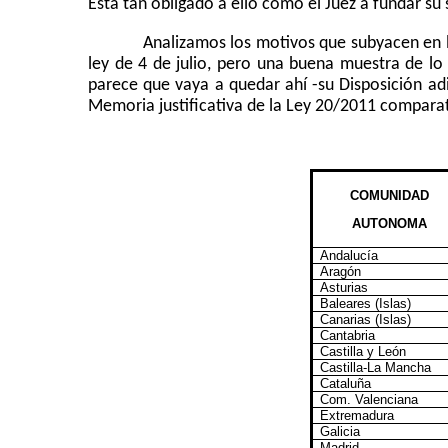
Está tan obligado a ello como el Juez a fundar s
Analizamos los motivos que subyacen en
ley de 4 de julio, pero una buena muestra de l
parece que vaya a quedar ahí
-su Disposición a
Memoria justificativa de la Ley 20/2011 comparativ
COMUNIDAD
AUTONOMA
Andalucía
Aragón
Asturias
Baleares (Islas)
Canarias (Islas)
Cantabria
Castilla y León
Castilla-La Mancha
Cataluña
Com. Valenciana
Extremadura
Galicia
Madrid