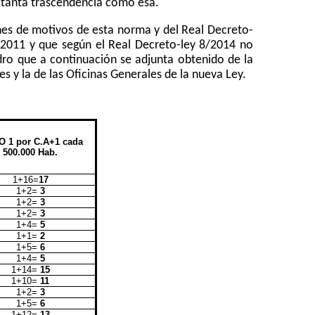
e tanta trascendencia como esa.
nes de motivos de esta norma y del Real Decreto-
/2011 y que según el Real Decreto-ley 8/2014 no
dro que a continuación se adjunta obtenido de la
es y la de las Oficinas Generales de
la nueva Ley.
O 1 por C.A+1 cada
500.000 Hab.
1+16=
17
1+2=
3
1+2=
3
1+2=
3
1+4=
5
1+1=
2
1+5=
6
1+4=
5
1+14=
15
1+10=
11
1+2=
3
1+5=
6
1+12=
13