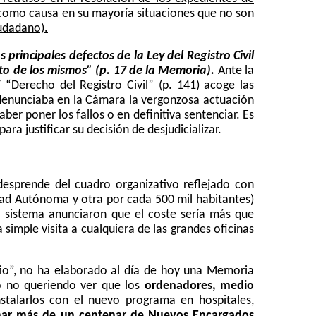
n como causa en su mayoría situaciones que no son
iudadano).
principales defectos de la Ley del Registro Civil
nto de los mismos” (p. 17 de la Memoria).
Ante la
“Derecho del Registro Civil” (p. 141) acoge las
 denunciaba en la Cámara la vergonzosa actuación
er poner los fallos o en definitiva sentenciar. Es
ara justificar su decisión de desjudicializar.
esprende del cuadro organizativo reflejado con
ad Autónoma y otra por cada 500 mil habitantes)
l sistema anunciaron que el coste sería más que
simple visita a cualquiera de las grandes oficinas
tio”, no ha elaborado al día de hoy una Memoria
 o no queriendo ver que los
ordenadores, medio
stalarlos con el nuevo programa en hospitales,
ar más de un centenar de Nuevos Encargados