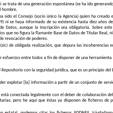
i se trata de una generación espontánea (se ha ido generando
el hombre.
ha sido el Consejo (socio único la Agencia) quien ha creado
99) ni se haya informado de su existencia hasta diez años de
de Datos, aunque la inscripción sea obligatoria. Sobre este
e los que no figura la flamante Base de Datos de Titular Real, 
 de revocación de poderes.
ic) de obligada realización, que depura las incoherencias en
ar esfuerzos entre todos a fin de disponer de una herramienta
l Repositorio con la seguridad jurídica, que es un principio d
er explotar [la] información a partir de un conjunto de servic
s está conectada legalmente con el deber de colaboración del
butarias, pero he aquí que éstas ya disponen de ficheros de 
n estatal, podemos citar los ficheros ADDNFIL (ciudadano