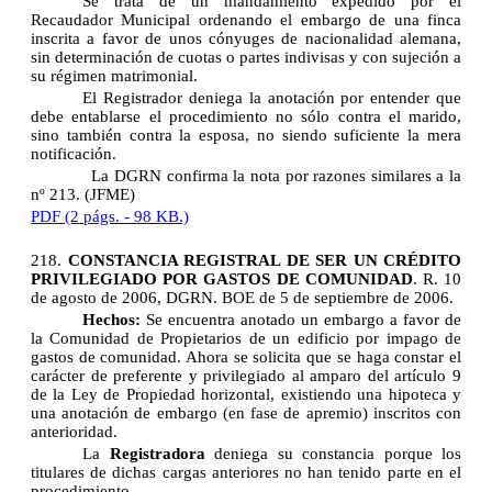
Se trata de un mandamiento expedido por el
Recaudador Municipal ordenando el embargo de una finca
inscrita a favor de unos cónyuges de nacionalidad alemana,
sin determinación de cuotas o partes indivisas y con sujeción a
su régimen matrimonial.
El Registrador deniega la anotación por entender que
debe entablarse el procedimiento no sólo contra el marido,
sino también contra la esposa, no siendo suficiente la mera
notificación.
La DGRN confirma la nota por razones similares a la
nº 213. (JFME)
PDF (2 págs. - 98 KB.)
218.
CONSTANCIA REGISTRAL DE SER UN CRÉDITO
PRIVILEGIADO POR GASTOS DE COMUNIDAD
. R. 10
de agosto de 2006, DGRN. BOE de 5 de septiembre de 2006.
Hechos:
Se encuentra anotado un embargo a favor de
la Comunidad de Propietarios de un edificio por impago de
gastos de comunidad. Ahora se solicita que se haga constar el
carácter de preferente y privilegiado al amparo del artículo 9
de la Ley de Propiedad horizontal, existiendo una hipoteca y
una anotación de embargo (en fase de apremio) inscritos con
anterioridad.
La
Registradora
deniega su constancia porque los
titulares de dichas cargas anteriores no han tenido parte en el
procedimiento.