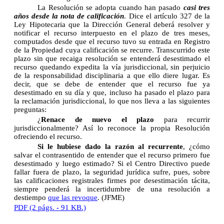
La Resolución se adopta cuando han pasado
casi tres
años desde la nota de calificación
. Dice el artículo 327 de la
Ley Hipotecaria que la Dirección General deberá resolver y
notificar el recurso interpuesto en el plazo de tres meses,
computados desde que el recurso tuvo su entrada en Registro
de la Propiedad cuya calificación se recurre. Transcurrido este
plazo sin que recaiga resolución se entenderá desestimado el
recurso quedando expedita la vía jurisdiccional, sin perjuicio
de la responsabilidad disciplinaria a que ello diere lugar. Es
decir, que se debe de entender que el recurso fue ya
desestimado en su día y que, incluso ha pasado el plazo para
la reclamación jurisdiccional, lo que nos lleva a las siguientes
preguntas:
¿
Renace de nuevo el plazo
para recurrir
jurisdiccionalmente? Así lo reconoce la propia Resolución
ofreciendo el recurso.
Si le hubiese dado la razón al recurrente
, ¿cómo
salvar el contrasentido de entender que el recurso primero fue
desestimado y luego estimado? Si el Centro Directivo puede
fallar fuera de plazo, la seguridad jurídica sufre, pues, sobre
las calificaciones registrales firmes por desestimación tácita,
siempre penderá la incertidumbre de una resolución a
destiempo
que las revoque
. (JFME)
PDF (2 págs. - 91 KB.)