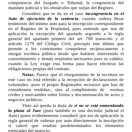
competencia del Juzgado o Tribunal, la congruencia del
mandato judicial y los obstáculos que surjan del Registro.
Considera que se da en el caso
incongruencia en el
Auto de ejecución de la sentencia
, cuando ordena librar
testimonio del mismo auto para la inscripción correspondiente
en el Registro de la Propiedad, pues entiende que son de
aplicación la excepción del apartado segundo a la regla
general del apartado primero del art. 708 transcrito y el
artículo 1279
del Código Civil
, precepto este último que
permite a los contratantes compelerse recíprocamente a
otorgar escritura pública desde que hubiese intervenido el
consentimiento y demás requisitos necesarios para su validez,
cuando la Ley exige esta forma para hacer efectivas las
obligaciones propias del contrato.
Notas:
Parece que el otorgamiento de la escritura en
este caso no está referido a la recepción de declaraciones de
voluntades -pues el propio Registrador reconoce que han de
considerarse emitidas-, sino al cumplimiento de normas
civiles y mercantiles sobre forma y documentación de actos y
negocios jurídicos.
Visto así queda la duda de
si no se está enmendando
la plana al Juez
(pues también es una decisión judicial el
Auto) quien evidentemente consideró que era de aplicación la
regla general de ordenar por auto directamente la inscripción
si valoró que estaban predeterminados los elementos
esenciales del negocio.