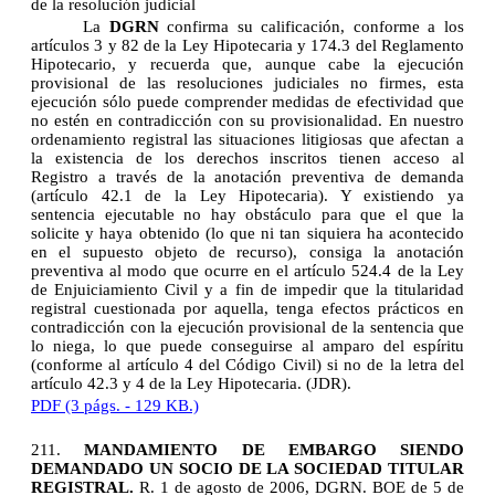
de la resolución judicial
La
DGRN
confirma su calificación, conforme a los
artículos 3 y 82 de la Ley Hipotecaria y 174.3 del Reglamento
Hipotecario, y recuerda que, aunque cabe la ejecución
provisional de las resoluciones judiciales no firmes, esta
ejecución sólo puede comprender medidas de efectividad que
no estén en contradicción con su provisionalidad. En nuestro
ordenamiento registral las situaciones litigiosas que afectan a
la existencia de los derechos inscritos tienen acceso al
Registro a través de la anotación preventiva de demanda
(artículo 42.1 de la Ley Hipotecaria). Y existiendo ya
sentencia ejecutable no hay obstáculo para que el que la
solicite y haya obtenido (lo que ni tan siquiera ha acontecido
en el supuesto objeto de recurso), consiga la anotación
preventiva al modo que ocurre en el artículo 524.4 de la Ley
de Enjuiciamiento Civil y a fin de impedir que la titularidad
registral cuestionada por aquella, tenga efectos prácticos en
contradicción con la ejecución provisional de la sentencia que
lo niega, lo que puede conseguirse al amparo del espíritu
(conforme al artículo 4 del Código Civil) si no de la letra del
artículo 42.3 y 4 de la Ley Hipotecaria.
(JDR).
PDF (3 págs. - 129 KB.)
211.
MANDAMIENTO DE EMBARGO SIENDO
DEMANDADO UN SOCIO DE LA SOCIEDAD TITULAR
REGISTRAL.
R. 1 de agosto de 2006, DGRN. BOE de 5 de