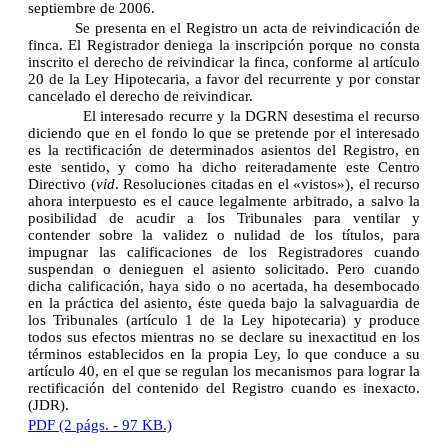
septiembre de 2006.
Se presenta en el Registro un acta de reivindicación de
finca. El Registrador deniega la inscripción porque no consta
inscrito el derecho de reivindicar la finca, conforme al artículo
20 de la Ley Hipotecaria, a favor del recurrente y por constar
cancelado el derecho de reivindicar.
El interesado recurre y la DGRN desestima el recurso
diciendo que en el fondo lo que se pretende por el interesado
es la rectificación de determinados asientos del Registro, en
este sentido, y como ha dicho reiteradamente este Centro
Directivo (
vid
. Resoluciones citadas en el «vistos»), el recurso
ahora interpuesto es el cauce legalmente arbitrado, a salvo la
posibilidad de acudir a los Tribunales para ventilar y
contender sobre la validez o nulidad de los títulos, para
impugnar las calificaciones de los Registradores cuando
suspendan o denieguen el asiento solicitado. Pero cuando
dicha calificación, haya sido o no acertada, ha desembocado
en la práctica del asiento, éste queda bajo la salvaguardia de
los Tribunales (artículo 1 de la Ley hipotecaria) y produce
todos sus efectos mientras no se declare su inexactitud en los
términos establecidos en la propia Ley, lo que conduce a su
artículo 40, en el que se regulan los mecanismos para lograr la
rectificación del contenido del Registro cuando es inexacto.
(JDR).
PDF (2 págs. - 97 KB.)