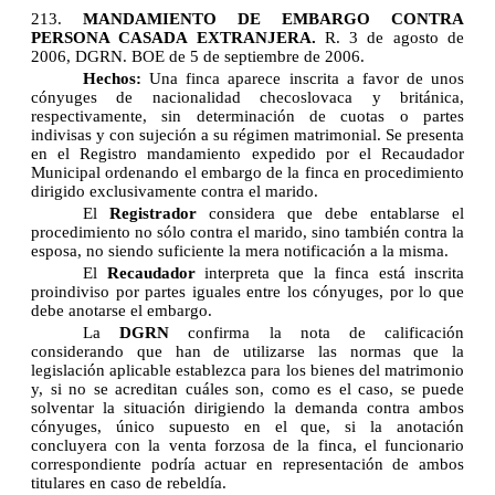
213.
MANDAMIENTO DE EMBARGO CONTRA
PERSONA CASADA EXTRANJERA.
R. 3 de agosto de
2006, DGRN. BOE de 5 de septiembre de 2006.
Hechos:
Una finca aparece inscrita a favor de unos
cónyuges de nacionalidad checoslovaca y británica,
respectivamente, sin determinación de cuotas o partes
indivisas y con sujeción a su régimen matrimonial. Se presenta
en el Registro mandamiento expedido por el Recaudador
Municipal ordenando el embargo de la finca en procedimiento
dirigido exclusivamente contra el marido.
El
Registrador
considera que debe entablarse el
procedimiento no sólo contra el marido, sino también contra la
esposa, no siendo suficiente la mera notificación a la misma.
El
Recaudador
interpreta que la finca está inscrita
proindiviso por partes iguales entre los cónyuges, por lo que
debe anotarse el embargo.
La
DGRN
confirma la nota de calificación
considerando que han de utilizarse las normas que la
legislación aplicable establezca para los bienes del matrimonio
y, si no se acreditan cuáles son, como es el caso, se puede
solventar la situación dirigiendo la demanda contra ambos
cónyuges, único supuesto en el que, si la anotación
concluyera con la venta forzosa de la finca, el funcionario
correspondiente podría actuar en representación de ambos
titulares en caso de rebeldía.