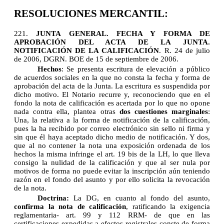
RESOLUCIONES MERCANTIL:
221.
JUNTA GENERAL. FECHA Y FORMA DE
APROBACIÓN DEL ACTA DE LA JUNTA.
NOTIFICACIÓN DE LA CALIFICACIÓN
. R. 24 de julio
de 2006, DGRN. BOE de 15 de septiembre de 2006.
Hechos
: Se presenta escritura de elevación a público
de acuerdos sociales en la que no consta la fecha y forma de
aprobación del acta de la Junta. La escritura es suspendida por
dicho motivo. El Notario recurre y, reconociendo que en el
fondo la nota de calificación es acertada por lo que no opone
nada contra ella, plantea otras
dos cuestiones marginales
:
Una, la relativa a la forma de notificación de la calificación,
pues la ha recibido por correo electrónico sin sello ni firma y
sin que él haya aceptado dicho medio de notificación. Y dos,
que al no contener la nota una exposición ordenada de los
hechos la misma infringe el art. 19 bis de la LH, lo que lleva
consigo la nulidad de la calificación y que al ser nula por
motivos de forma no puede evitar la inscripción aún teniendo
razón en el fondo del asunto y por ello solicita la revocación
de la nota.
Doctrina:
La DG, en cuanto al fondo del asunto,
confirma la nota de calificación
, ratificando la exigencia
reglamentaria- art. 99 y 112 RRM- de que en las
certificaciones expedidas a efectos registrales conste de forma