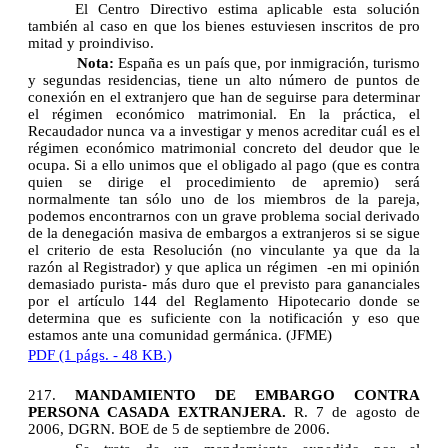
El Centro Directivo estima aplicable esta solución
también al caso en que los bienes estuviesen inscritos de pro
mitad y proindiviso.
Nota:
España es un país que, por inmigración, turismo
y segundas residencias, tiene un alto número de puntos de
conexión en el extranjero que han de seguirse para determinar
el régimen económico matrimonial. En la práctica, el
Recaudador nunca va a investigar y menos acreditar cuál es el
régimen económico matrimonial concreto del deudor que le
ocupa. Si a ello unimos que el obligado al pago (que es contra
quien se dirige el procedimiento de apremio) será
normalmente tan sólo uno de los miembros de la pareja,
podemos encontrarnos con un grave problema social derivado
de la denegación masiva de embargos a extranjeros si se sigue
el criterio de esta Resolución (no vinculante ya que da la
razón al Registrador) y que aplica un régimen -en mi opinión
demasiado purista- más duro que el previsto para gananciales
por el artículo 144 del Reglamento Hipotecario donde se
determina que es suficiente con la notificación y eso que
estamos ante una comunidad germánica. (JFME)
PDF (1 págs. - 48 KB.)
217.
MANDAMIENTO DE EMBARGO CONTRA
PERSONA CASADA EXTRANJERA.
R. 7 de agosto de
2006, DGRN. BOE de 5 de septiembre de 2006.