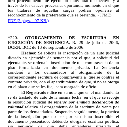
otro procedimiento de ejecución individual o colectivo y a
través de los cauces procesales oportunos, momento en el que
los titulares de aquellas cargas podrán oponerse al
reconocimiento de la preferencia que se pretenda. (JFME)
PDF (2 págs. - 97 KB.)
*220.
OTORGAMIENTO DE ESCRITURA EN
EJECUCIÓN DE SENTENCIA
. R. 29 de julio de 2006,
DGRN. BOE de 13 de septiembre de 2006.
Hechos:
Se solicita la inscripción de un auto judicial
dictado en ejecución de sentencia por el que, a solicitud del
ejecutante, se ordena la inscripción de una compraventa de un
piso formalizada en documento privado. La Sentencia
condenó a los demandados al otorgamiento de la
correspondiente escritura de compraventa a que se contrae el
contrato privado, con el apercibimiento de que, si no se otorga
en el plazo que se les fije, será otorgada de oficio.
El
Registrador
dice en su nota que en el mandamiento
se da traslado de auto de la misma fecha, en el que se recoge
la resolución judicial de
tenerse por emitida declaración de
voluntad
relativa al otorgamiento de la escritura de venta por
parte de los demandados. Suspende, seguidamente, la práctica
de la inscripción por no ser por sí mismo inscribible el
documento presentado, debiendo otorgarse escritura pública,
sin perjuicio de que deba entenderse prestado el