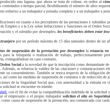
 producido una laguna, que ahora se trata de colmar, en orden al
cómp
s contratados a tiempo parcial, flexibilizando el número de años requeri
o esfuerzo a un trabajador a jornada completa y a un trabajador a jorn
icaciones en cuanto a los perceptores de las prestaciones y subsidios 
 de Empleo y a la
Ley sobre Infracciones y Sanciones en el Orden Soci
restación y el subsidio por desempleo,
los beneficiarios deben estar ins
extranjero
por un período máximo de 15 días naturales dentro de un año
tos de suspensión de la prestación por desempleo
la
estancia en
es para la búsqueda o realización de trabajo, perfeccionamiento pro
rla, extinguiéndose en caso contrario.
 Orden Social
a la novedad de que la inscripción como demandante de 
ón. Además, se refuerza la validez de las citaciones y comunicaciones ef
te su consentimiento. También se retoca respecto de la obligación del
o, así como las medidas de suspensión de contratos o de reducción de j
estaciones de la Seguridad Social que, con anterioridad a la entrada e
 solicitud se encuentre en trámite.
abril
, con el fin de evitar la compatibilización indebida de la solicitud
que el empresario o el propio trabajador
solicitan el alta en Segurid
os, como causa de suspensión de la prestación, sea comunicada con carác