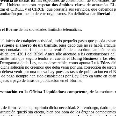
vivencia
de dichas formas especiales de constitución de sociedades, d
CE.
Hubiera supuesto respetar
dos ámbitos claros
de actuación. El d
lizar el CIRCE, y el CIRCE, que prestaría sus servicios, que debemos p
 tramitación por medio de este organismos. En definitiva dar
libertad
al
en el Borme
de las sociedades limitadas telemáticas.
 el inicio de cualquier actividad, todo pequeño gasto que pueda evit
én
supone el ahorro de un trámite
, pues dado que no se había articu
 muy contadas notarias que con la remisión de la escritura también remit
ble del art. 426.1 del RRM. Antes sólo afectaba a las constituciones d
ámite más que seguro tendrá en cuenta el 
Doing Business
a los efec
Derogatoria de la Ley, no es descartable, como apunta
Luis Fdez. de
n dicha solución no creemos que deba venir por una corrección de error
n deberá venir por una nueva Ley pues las tasas de publicación en el Bo
de pago siempre han sido establecidas por Ley. Pero en tanto en cuan
sujetas a pago de tasas de publicación en el
Borme.
resentación en la Oficina Liquidadora competente
, de la escritura
1
, de forma valiente, suprimió dicha necesidad. Sin embargo, dado que 
strucción quedó sin efecto, bien por obra de los órganos competentes