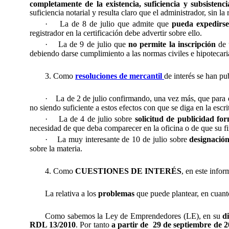
completamente de la existencia, suficiencia y subsistenc
suficiencia notarial y resulta claro que el administrador, sin la
·
La de 8 de julio que admite que
pueda expedirse
registrador en la certificación debe advertir sobre ello.
·
La de 9 de julio que
no permite la inscripción
de 
debiendo darse cumplimiento a las normas civiles e hipotecaria
3. Como
resoluciones de mercantil
de interés se han pu
·
La de 2 de julio confirmando, una vez más, que para
no siendo suficiente a estos efectos con que se diga en la escr
·
La de 4 de julio sobre
solicitud de publicidad fo
necesidad de que deba comparecer en la oficina o de que su fi
·
La muy interesante de 10 de julio sobre
designación
sobre la materia.
4. Como
CUESTIONES DE INTERÉS
, en este infor
La relativa a los
problemas
que puede plantear, en cuant
Como sabemos la Ley de Emprendedores (LE), en su
d
RDL 13/2010
. Por tanto
a partir de
29 de septiembre de 