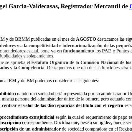
gel García-Valdecasas, Registrador Mercantil de
MM y de BBMM publicadas en el mes de
AGOSTO
destacamos las sig
dedores y a la competitividad e internacionalización de las peque
Emprendedores estatal, pone
ya en funcionamiento
los
PAE
o Puntos d
duplicidades y solapamientos.
que se aprueba el
Estatuto Orgánico de la Comisión Nacional de lo
ados y la Competencia
. Destaquemos que una de sus funciones será
l
ión al RM y de BM podemos considerar las siguientes:
ohibido
cuando
una sociedad está representada por su administrador Úni
a misma persona del administrador único de la primera pero actuado co
 a
centrar el valor de las discrepancias del título con el registro
est
procedimiento extrajudicial
según la cual el requerimiento de pago es
inscripción
correspondiente. Doctrina que, pese a su rigidez, puede ser 
nscripción de un administrador
de sociedad compradora en el Registr