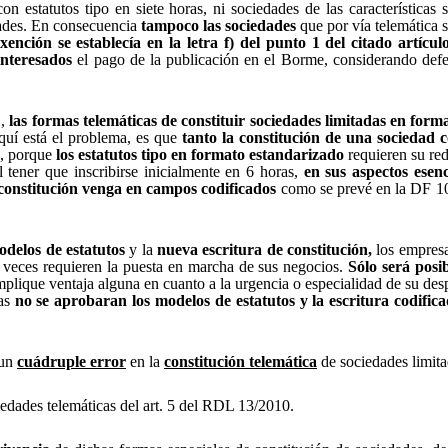
on estatutos tipo en siete horas, ni sociedades de las características
edades. En consecuencia
tampoco las sociedades
que por vía telemática s
ención se establecía en la letra f) del punto 1 del citado artíc
interesados
el pago de la publicación en el Borme, considerando defe
E,
las formas telemáticas de constituir sociedades
limitadas en forma 
aquí está el problema, es que
tanto la constitución de una sociedad c
,
porque
los estatutos tipo en formato estandarizado
requieren su red
 tener que inscribirse inicialmente en 6 horas,
en sus aspectos esenc
 constitución venga en campos codificados
como se prevé en la DF 10ª
odelos de estatutos
y la
nueva escritura de constitución,
los empres
veces requieren la puesta en marcha de sus negocios.
Sólo será posi
implique ventaja alguna en cuanto a la urgencia o especialidad de su de
ras
no
se aprobaran los modelos de estatutos y la escritura codific
 un
cuádruple error
en la
constitución telemática
de sociedades limita
iedades telemáticas del art. 5 del RDL 13/2010.