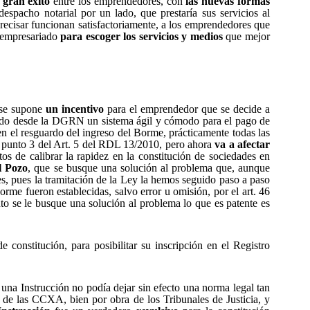
e
gran éxito
entre los emprendedores, con
las nuevas formas
espacho notarial por un lado, que prestaría sus servicios al
recisar funcionan satisfactoriamente, a los emprendedores que
 empresariado
para escoger los servicios y medios
que mejor
arse supone
un incentivo
para el emprendedor que se decide a
lado desde la DGRN un sistema ágil y cómodo para el pago de
en el resguardo del ingreso del Borme, prácticamente todas las
el punto 3 del Art. 5 del RDL 13/2010, pero ahora
va a afectar
tos de calibrar la rapidez en la constitución de sociedades en
l Pozo
, que se busque una solución al problema que, aunque
es, pues la tramitación de la Ley la hemos seguido paso a paso
rme fueron establecidas, salvo error u omisión, por el art. 46
to se le busque una solución al problema lo que es patente es
 de constitución, para posibilitar su inscripción en el Registro
una Instrucción no podía dejar sin efecto una norma legal tan
 de las CCXA, bien por obra de los Tribunales de Justicia, y