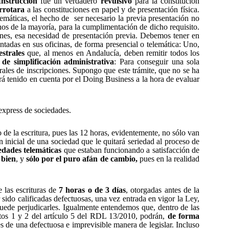
Instrucción
fue un verdadero
revulsivo
para la constitución
rrotara
a las constituciones en papel y de presentación física.
lemáticas, el hecho de
ser necesario la previa presentación no
os de la mayoría, para la cumplimentación de dicho requisito.
ones, esa necesidad de presentación previa. Debemos tener en
ntadas en sus oficinas, de forma presencial o telemática: Uno,
estrales
que, al menos en Andalucía, deben remitir todos los
de simplificación administrativa
: Para conseguir una sola
istrales de inscripciones. Supongo que este trámite, que no se ha
rá tenido en cuenta por el Doing Business a la hora de evaluar
 express de sociedades.
de la escritura, pues las 12 horas, evidentemente, no sólo van
 inicial de una sociedad que le quitará seriedad al proceso de
edades telemáticas
que estaban funcionando a satisfacción de
 bien
, y
sólo por el puro afán de cambio,
pues en la realidad
las escrituras de
7 horas o de 3 días
, otorgadas antes de la
sido calificadas defectuosas, una vez entrada en vigor la Ley,
puede perjudicarles. Igualmente entendemos que, dentro de las
puntos 1 y 2 del artículo 5 del RDL 13/2010, podrán,
de forma
es de una defectuosa e imprevisible manera de legislar. Incluso