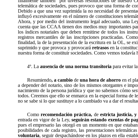
finalmente también
por diversas resoluciones de nuestro 
telemática de sociedades, pues provoco que una forma de co
Debido a que una vez suprimida la no necesidad de presenta
influyó excesivamente en el número de constituciones telemát
Ahora, y por medio del instrumento legal adecuado, una Le
cuenta que las CCAA tienen dos medios muy importantes pa
los índices notariales que deben remitirse de todos los instr
registros mercantiles de las inscripciones practicadas. Co
finalidad, la de la presentación de la escritura en la OL, se e
suprimido y que provoca y provocará
retrasos
en la constitu
nuestra forma de constituir sociedades. Como vemos todavía
4º. La
ausencia de una norma transitoria
para evitar l
Resumiendo
, a cambio
de
una hora de ahorro
en el pl
a depender del notario, sino de los mismos otorgantes e impon
nacimiento de la persona jurídica y que no sabemos cómo ser
todos. Creemos que ello se enmarca en la especial forma de l
no se sabe si lo que sustituye a lo cambiado va a dar el result
Como
recomendación práctica,
de
estricta justicia,
entrada en vigor de la Ley,
seguirán estando exentas de p
pues el empresario las otorgó en un momento en que estaban e
posibilidades de cada registro, las presentaciones telemática
voluntaria
, seguir despachándose en los plazos en ella establ