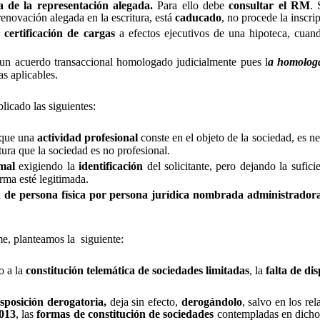
ia de la representación alegada.
Para ello debe
consultar el RM
. 
 renovación alegada en la escritura, está
caducado
, no procede la inscri
 certificación de cargas
a efectos ejecutivos de una hipoteca, cuando
un acuerdo transaccional homologado judicialmente pues l
a homologa
s aplicables.
blicado las siguientes:
 que una
actividad profesional
conste en el objeto de la sociedad, es n
itura que la sociedad es no profesional.
rmal
exigiendo la
identificación
del solicitante, pero dejando la suficie
rma esté legitimada.
 de persona física por persona jurídica nombrada administrado
me, planteamos la
siguiente:
o a la
constitución
telemática de sociedades
limitadas
, la
falta de di
isposición derogatoria,
deja sin efecto,
derogándolo
, salvo en los rel
2013
, las
formas de constitución de sociedades
contempladas en dicho 