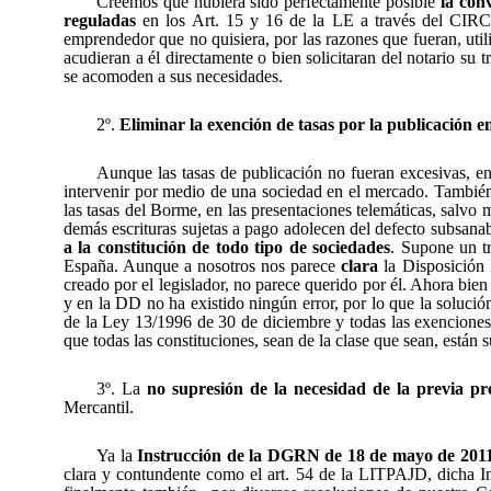
Creemos que hubiera sido perfectamente posible
la con
reguladas
en los Art. 15 y 16 de la LE a través del CIR
emprendedor que no quisiera, por las razones que fueran, uti
acudieran a él directamente o bien solicitaran del notario su
se acomoden a sus necesidades.
2º.
Eliminar la exención de tasas por la publicación 
Aunque las tasas de publicación no fueran excesivas, en
intervenir por medio de una sociedad en el mercado. Tambi
las tasas del Borme, en las presentaciones telemáticas, salvo
demás escrituras sujetas a pago adolecen del defecto subsana
a la constitución de todo tipo de sociedades
. Supone un tr
España. Aunque a nosotros nos parece
clara
la Disposición 
creado por el legislador, no parece querido por él. Ahora bie
y en la DD no ha existido ningún error, por lo que la solució
de la Ley 13/1996 de 30 de diciembre y todas las exenciones 
que todas las constituciones, sean de la clase que sean, están 
3º. La
no supresión de la necesidad de la previa p
Mercantil.
Ya la
Instrucción de la DGRN de 18 de mayo de 201
clara y contundente como el art. 54 de la LITPAJD, dicha In