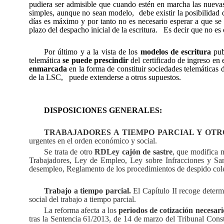
pudiera ser admisible que cuando estén en marcha las nuevas
simples, aunque no sean modelo,
debe existir la posibilida
días es máximo y por tanto no es necesario esperar a que se 
plazo del despacho inicial de la escritura.
Es decir que no es 
Por último y a la vista de los
modelos de escritura
pub
telemática
se puede prescindir
del certificado de ingreso en 
enmarcada
en la forma de constituir sociedades telemáticas d
de la LSC,
puede extenderse a otros supuestos.
DISPOSICIONES GENERALES:
TRABAJADORES A TIEMPO PARCIAL Y OTR
urgentes en el orden económico y social.
Se trata de otro
RDLey cajón de sastre
, que modifica m
Trabajadores, Ley de Empleo, Ley sobre Infracciones y San
desempleo, Reglamento de los procedimientos de despido col
Trabajo a tiempo parcial.
El Capítulo II recoge determ
social del trabajo a tiempo parcial.
La reforma afecta a los
periodos de cotización necesari
tras la Sentencia 61/2013, de 14 de marzo del Tribunal Const