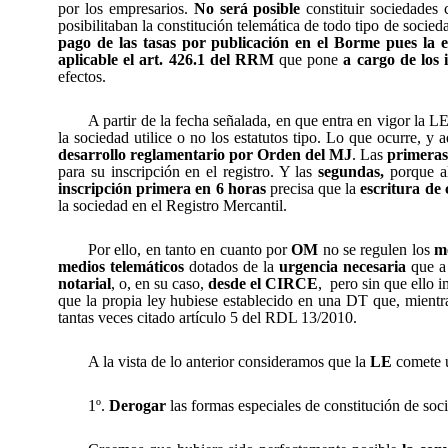
por los empresarios.
No será posible
constituir sociedades c
posibilitaban la constitución telemática de todo tipo de soci
pago de las tasas por publicación en el Borme pues la ex
aplicable el art. 426.1 del RRM
que pone
a cargo de los 
efectos.
A partir de la fecha señalada, en que entra en vigor la L
la sociedad utilice o no los estatutos tipo. Lo que ocurre, y 
desarrollo reglamentario por Orden del MJ
. Las
primeras
para su inscripción en el registro. Y las
segundas,
porque al
inscripción primera en 6 horas
precisa
que la
escritura de
la sociedad en el Registro Mercantil.
Por ello, en tanto en cuanto por
OM
no se regulen los
m
medios telemáticos
dotados de la
urgencia necesaria
que a 
notarial
, o, en su caso,
desde el CIRCE
,
pero sin que ello 
que la propia ley hubie
se
establecido en una DT que, mient
tantas veces citado artículo 5 del RDL 13/2010.
A la vista de lo anterior consideramos que la
LE
comete
1º.
Derogar
las formas especiales de constitución de soc