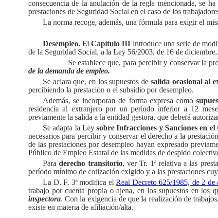
consecuencia de la anulación de la regla mencionada, se ha
prestaciones de Seguridad Social en el caso de los trabajadore
La norma recoge, además, una fórmula para exigir el mism
Desempleo.
El
Capítulo III
introduce una serie de modif
de la Seguridad Social, a la Ley 56/2003, de 16 de diciembre,
Se establece que, para percibir y conservar la p
de la demanda de empleo.
Se aclara que, en los supuestos de
salida ocasional al 
percibiendo la prestación o el subsidio por desempleo.
Además, se incorporan de forma expresa como
supues
residencia al extranjero por un período inferior a 12 mes
previamente la salida a la entidad gestora, que deberá autoriza
Se adapta la Ley
sobre Infracciones y Sanciones en el
necesarios para percibir y conservar el derecho a la prestaci
de las prestaciones por desempleo hayan expresado previamen
Público de Empleo Estatal de las medidas de despido colectiv
Para
derecho transitorio
, ver Tr. 1ª relativa a las pr
período mínimo de cotización exigido y a las prestaciones cuya
La D. F. 3ª modifica el
Real Decreto 625/1985, de 2 de 
trabajo por cuenta propia o ajena, en los supuestos en los 
inspectora
. Con la exigencia de que la realización de trabaj
existe en materia de afiliación/alta.