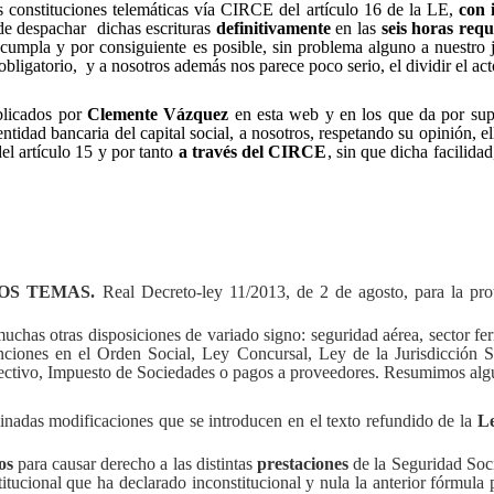
 constituciones telemáticas vía CIRCE del artículo 16 de la LE,
con i
d de despachar
dichas escrituras
definitivamente
en las
seis horas requ
cumpla y por consiguiente es posible, sin problema alguno a nuestro ju
obligatorio,
y a nosotros además nos parece poco serio, el dividir el act
licados por
Clemente Vázquez
en esta web y en los que da por supu
entidad bancaria del capital social, a nosotros, respetando su opinión, e
el artículo 15 y por tanto
a través del CIRCE
, sin que dicha facilida
OS TEMAS.
Real Decreto-ley 11/2013, de 2 de agosto, para la pro
uchas otras disposiciones de variado signo: seguridad aérea, sector fe
ciones en el Orden Social, Ley Concursal, Ley de la Jurisdicción So
ectivo, Impuesto de Sociedades o pagos a proveedores. Resumimos algu
inadas modificaciones que se introducen en el texto refundido de la
Le
os
para causar derecho a las distintas
prestaciones
de la Seguridad Socia
itucional que ha declarado inconstitucional y nula la anterior fórmula 