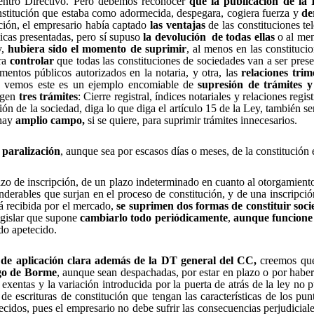
Centro Directivo. Pero debemos reconocer
que la publicación de la 
nstitución que estaba como adormecida, despegara, cogiera fuerza y
de
ción, el empresario había captado
las ventajas
de las constituciones te
icas presentadas, pero sí supuso
la devolución
de todas ellas
o al men
y,
hubiera sido el momento de suprimir
, al menos en las constituci
ra
controlar
que todas las constituciones de sociedades van a ser prese
umentos públicos autorizados en la notaria, y otra, las
relaciones trim
mo vemos este es un ejemplo encomiable de 
supresión de trámites y 
xigen
tres trámites
: Cierre registral, índices notariales y relaciones reg
ción de la sociedad, diga lo que diga el artículo 15 de la Ley, también se
 hay
amplio campo,
si se quiere, para suprimir trámites innecesarios.
a
paralización
, aunque sea por escasos días o meses, de la constitución
azo de inscripción, de un plazo indeterminado en cuanto al otorgamiento 
derables que surjan en el proceso de constitución, y de una inscripción
á recibida por el mercado,
se suprimen dos formas de constituir soci
egislar que supone
cambiarlo todo periódicamente
,
aunque funcione
ado apetecido.
 y de aplicación clara además de la DT general del CC,
creemos que 
ago de Borme
, aunque sean despachadas, por estar en plazo o por haber 
xentas y la variación introducida por la puerta de atrás de la ley no 
s de escrituras de constitución que tengan las características de los 
ecidos, pues el empresario no debe sufrir las consecuencias perjudicial