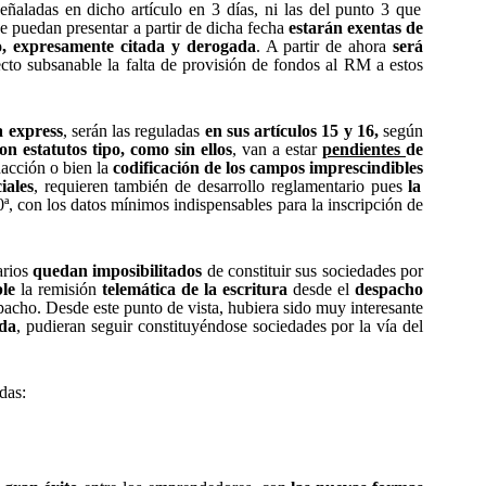
 señaladas en dicho artículo en 3 días, ni las del punto 3 que
e puedan presentar a partir de dicha fecha
estarán exentas de
ulo, expresamente citada y derogada
. A partir de ahora
será
cto subsanable la falta de provisión de fondos al RM a estos
express
, serán las reguladas
en sus artículos 15 y 16,
según
on estatutos tipo, como sin ellos
, van a estar
pendientes
de
acción o bien la
codificación de los campos imprescindibles
iales
, requieren también de desarrollo reglamentario pues
la
, con los datos mínimos indispensables para la inscripción de
arios
quedan imposibilitados
de constituir sus sociedades por
ble
la remisión
telemática de la escritura
desde el
despacho
spacho. Desde este punto de vista
,
hubiera sido muy interesante
ada
, pudieran seguir constituyéndose sociedades por la vía del
das: