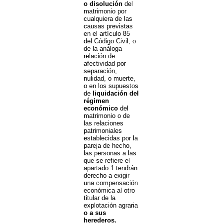
o disolución
del
matrimonio por
cualquiera de las
causas previstas
en el artículo 85
del Código Civil, o
de la análoga
relación de
afectividad por
separación,
nulidad, o muerte,
o en los supuestos
de
liquidación del
régimen
económico
del
matrimonio o de
las relaciones
patrimoniales
establecidas por la
pareja de hecho,
las personas a las
que se refiere el
apartado 1 tendrán
derecho a exigir
una compensación
económica al otro
titular de la
explotación agraria
o a sus
herederos.