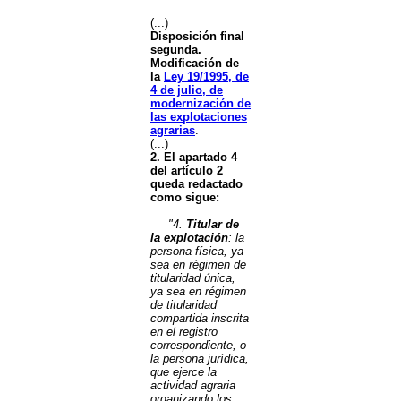
(...)
Disposición final
segunda.
Modificación de
la
Ley 19/1995, de
4 de julio, de
modernización de
las explotaciones
agrarias
.
(...)
2. El apartado 4
del artículo 2
queda redactado
como sigue:
"4.
Titular de
la explotación
: la
persona física, ya
sea en régimen de
titularidad única,
ya sea en régimen
de titularidad
compartida inscrita
en el registro
correspondiente, o
la persona jurídica,
que ejerce la
actividad agraria
organizando los