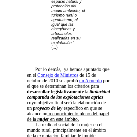
espacio natural y
protección del
medio ambiente, el
turismo rural o
agroturismo, al
igual que las
cinegéticas y
artesanales
realizadas en su
explotación."
(...)
Por lo demás, ya hemos apuntado que
en el
Consejo de Ministros
de 15 de
octubre de 2010 se aprobó
un Acuerdo
por
el que se determinan los criterios para
desarrollar legislativamente
la
titularidad
compartida de las explotaciones agrias
cuyo objetivo final será la elaboración de
un
proyecto de ley
específico en que se
alcance un
reconocimiento pleno del papel
de la
mujer
en este ámbito.
La realidad social de la mujer en el
mundo rural, principalmente en el ámbito
de la explotación familiar, le impide