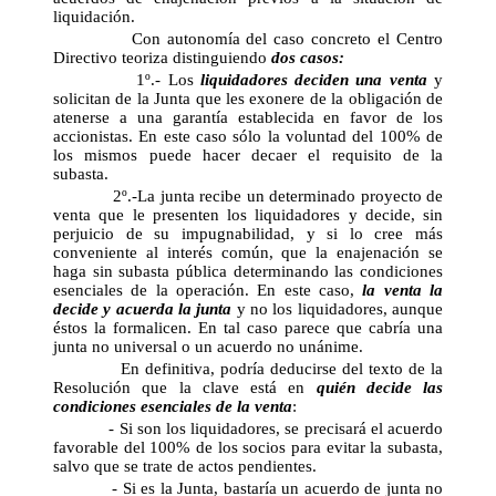
liquidación.
Con autonomía del caso concreto el Centro
Directivo teoriza distinguiendo
dos casos:
1º.- Los
liquidadores deciden una venta
y
solicitan de la Junta que les exonere de la obligación de
atenerse a una garantía establecida en favor de los
accionistas. En este caso sólo la voluntad del 100% de
los mismos puede hacer decaer el requisito de la
subasta.
2º.-La junta recibe un determinado proyecto de
venta que le presenten los liquidadores y decide, sin
perjuicio de su impugnabilidad, y si lo cree más
conveniente al interés común, que la enajenación se
haga sin subasta pública determinando las condiciones
esenciales de la operación. En este caso,
la venta la
decide y acuerda la junta
y no los liquidadores, aunque
éstos la formalicen. En tal caso parece que cabría una
junta no universal o un acuerdo no unánime.
En definitiva, podría deducirse del texto de la
Resolución que la clave está en
quién decide las
condiciones esenciales de la venta
:
- Si son los liquidadores, se precisará el acuerdo
favorable del 100% de los socios para evitar la subasta,
salvo que se trate de actos pendientes.
- Si es la Junta, bastaría un acuerdo de junta no