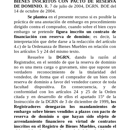
BIENES INSCRITOS CON PACTO DE RESERVA
DE DOMINIO.
R. 7 de julio de 2004, DGRN. BOE del
14 de octubre de 2004.
Se plantea
en el presente recurso si es posible la
práctica de una anotación de embargo en procedimiento
dirigido contra el comprador, cuando sobre el bien cuyo
embargo se pretende
figura inscrito un contrato de
financiación con reserva de dominio
; es decir, la
interpretación que debe darse a la redacción del artículo
4.c) de la Ordenanza de Bienes Muebles en relación con
los artículos 5 y 24 del mismo texto.
Resuelve la
DGRN
, dando la razón al
Registrador, en el sentido de que la reserva de dominio
no es una mera carga o gravamen, sino que supone un
verdadero reconocimiento de la titularidad del
vendedor, de forma que el comprador de un bien con
reserva de dominio a favor del vendedor carece de toda
facultad dispositiva. En consecuencia, y de
conformidad con los artículos 24 y 25 de la Orden
citada y en desarrollo de ellos el apartado 15º de la
Instrucción de la DGRN de 3 de diciembre de 1999
, los
Registradores denegarán los mandamientos de
embargo sobre bienes vendidos a plazos con pacto de
reserva de dominio o que hayan sido objeto de
arrendamiento financiero en virtud de contratos
inscritos en el Registro de Bienes Muebles, cuando el