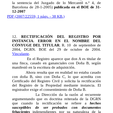
la sentencia del Juzgado de lo Mercantil n.º 4, de
Barcelona de 28-1-2005)
publicada en el BOE de 31-
12-2007
PDF (2007/22559; 1 págs. - 38 KB.)
12.
RECTIFICACIÓN DEL REGISTRO POR
INSTANCIA. ERROR EN EL NOMBRE DEL
CÓNYUGE DEL TITULAR
. R. 10 de septiembre de
2004, DGRN. BOE del 29 de octubre de 2004.
Vinculante
.
En el Registro aparece que don A es titular de
una finca, casado en gananciales con Doña B, según
manifestó en la escritura de adquisición.
Ahora resulta que en realidad no estaba casado
con doña B, sino con Doña C, lo que acredita con
Certificado del Registro Civil y solicita la rectificación
del Registro de la Propiedad mediante instancia. El
registrador exige el consentimiento de Doña B.
La Dirección da la razón al recurrente
argumentando que es doctrina reiterada de la DGRN
que cuando la rectificación se refiere a
hechos
susceptibles de ser probados con documentos
fehacientes
independientes por su naturaleza de la