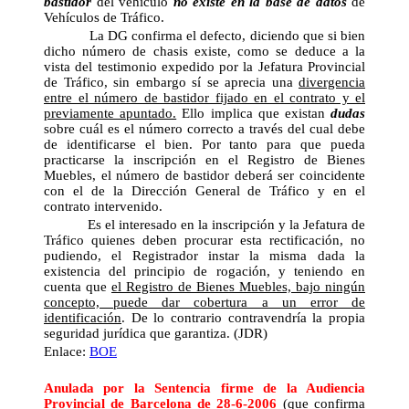
bastidor
del vehículo
no existe en la base de datos
de
Vehículos de Tráfico.
La DG confirma el defecto, diciendo que si bien
dicho número de chasis existe, como se deduce a la
vista del testimonio expedido por la Jefatura Provincial
de Tráfico, sin embargo sí se aprecia una
divergencia
entre el número de bastidor fijado en el contrato y el
previamente apuntado.
Ello implica que existan
dudas
sobre cuál es el número correcto a través del cual debe
de identificarse el bien. Por tanto para que pueda
practicarse la inscripción en el Registro de Bienes
Muebles, el número de bastidor deberá ser coincidente
con el de la Dirección General de Tráfico y en el
contrato intervenido.
Es el interesado en la inscripción y la Jefatura de
Tráfico quienes deben procurar esta rectificación, no
pudiendo, el Registrador instar la misma dada la
existencia del principio de rogación, y teniendo en
cuenta que
el Registro de Bienes Muebles, bajo ningún
concepto, puede dar cobertura a un error de
identificación
. De lo contrario contravendría la propia
seguridad jurídica que garantiza. (JDR)
Enlace:
BOE
Anulada por la Sentencia firme
de la Audiencia
Provincial de Barcelona de 28-6-2006
(que confirma