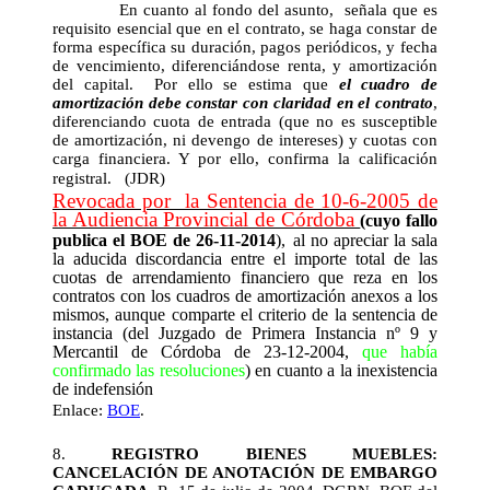
En cuanto al fondo del asunto, señala que es
requisito esencial que en el contrato, se haga constar de
forma específica su duración, pagos periódicos, y fecha
de vencimiento, diferenciándose renta, y amortización
del capital. Por ello se estima que
el cuadro de
amortización debe constar con claridad en el contrato
,
diferenciando cuota de entrada (que no es susceptible
de amortización, ni devengo de intereses) y cuotas con
carga financiera. Y por ello, confirma la calificación
registral.
(JDR)
Revocada por la Sentencia de 10-6-2005 de
la Audiencia Provincial de Córdoba
(
cuyo fallo
p
ublica el BOE de 26-11-2014
),
al no apreciar la sala
la aducida discordancia entre el importe total de las
cuotas de arrendamiento financiero que reza en los
contratos con los cuadros de amortización anexos a los
mismos,
aunque comparte el criterio de la sentencia de
instancia (
del Juzgado de Primera Instancia nº 9 y
Mercantil de Córdoba de 23-12-2004,
que había
confirmado las resoluciones
)
en cuanto a la inexistencia
de indefensión
Enlace:
BOE
.
8.
REGISTRO BIENES MUEBLES:
CANCELACIÓN DE ANOTACIÓN DE EMBARGO