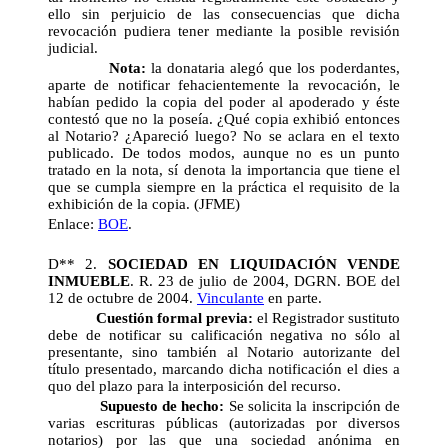
ello sin perjuicio de las consecuencias que dicha
revocación pudiera tener mediante la posible revisión
judicial.
Nota:
la donataria alegó que los poderdantes,
aparte de notificar fehacientemente la revocación, le
habían pedido la copia del poder al apoderado y éste
contestó que no la poseía. ¿Qué copia exhibió entonces
al Notario? ¿Apareció luego? No se aclara en el texto
publicado. De todos modos, aunque no es un punto
tratado en la nota, sí denota la importancia que tiene el
que se cumpla siempre en la práctica el requisito de la
exhibición de la copia. (JFME)
Enlace:
BOE
.
D** 2.
SOCIEDAD EN LIQUIDACIÓN VENDE
INMUEBLE
. R. 23 de julio de 2004, DGRN. BOE del
12 de octubre de 2004.
Vinculante
en parte.
Cuestión formal previa:
el Registrador sustituto
debe de notificar su calificación negativa no sólo al
presentante, sino también al Notario autorizante del
título presentado, marcando dicha notificación el dies a
quo del plazo para la interposición del recurso.
Supuesto de hecho:
Se solicita la inscripción de
varias escrituras públicas (autorizadas por diversos
notarios) por las que una sociedad anónima en