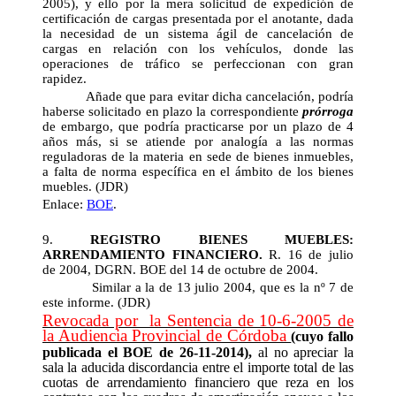
2005), y ello por la mera solicitud de expedición de
certificación de cargas presentada por el anotante, dada
la necesidad de un sistema ágil de cancelación de
cargas en relación con los vehículos, donde las
operaciones de tráfico se perfeccionan con gran
rapidez.
Añade que para evitar dicha cancelación, podría
haberse solicitado en plazo la correspondiente
prórroga
de embargo, que podría practicarse por un plazo de 4
años más, si se atiende por analogía a las normas
reguladoras de la materia en sede de bienes inmuebles,
a falta de norma específica en el ámbito de los bienes
muebles. (JDR)
Enlace:
BOE
.
9.
REGISTRO BIENES MUEBLES:
ARRENDAMIENTO FINANCIERO.
R. 16 de julio
de 2004, DGRN. BOE del 14 de octubre de 2004.
Similar a la de 13 julio 2004, que es la nº 7 de
este informe. (JDR)
Revocada por la Sentencia de 10-6-2005 de
la Audiencia Provincial de Córdoba
(
cuyo fallo
publicada el BOE de 26-11-2014
),
al no apreciar la
sala la aducida discordancia entre el importe total de las
cuotas de arrendamiento financiero que reza en los