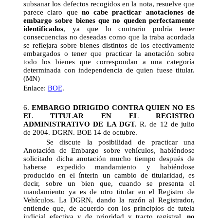
subsanar los defectos recogidos en la nota, resuelve que
parece claro que
no cabe practicar anotaciones de
embargo sobre bienes que no queden perfectamente
identificados
, ya que lo contrario podría tener
consecuencias no deseadas como que la traba acordada
se reflejara sobre bienes distintos de los efectivamente
embargados o tener que practicar la anotación sobre
todo los bienes que correspondan a una categoría
determinada con independencia de quien fuese titular.
(MN)
Enlace:
BOE
.
6.
EMBARGO DIRIGIDO CONTRA QUIEN NO ES
EL TITULAR EN EL REGISTRO
ADMINISTRATIVO DE LA DGT.
R. de 12 de julio
de 2004. DGRN. BOE 14 de octubre.
Se discute la posibilidad de practicar una
Anotación de Embargo sobre vehículos, habiéndose
solicitado dicha anotación mucho tiempo después de
haberse expedido mandamiento y habiéndose
producido en el ínterin un cambio de titularidad, es
decir, sobre un bien que, cuando se presenta el
mandamiento ya es de otro titular en el Registro de
Vehículos. La DGRN, dando la razón al Registrador,
entiende que, de acuerdo con los principios de tutela
judicial efectiva y de prioridad y tracto registral,
no