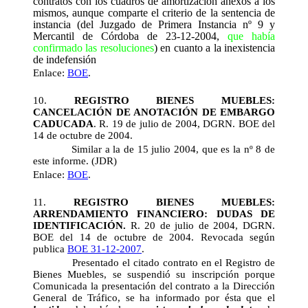
contratos con los cuadros de amortización anexos a los
mismos,
aunque comparte el criterio de la sentencia de
instancia (
del Juzgado de Primera Instancia nº 9 y
Mercantil de Córdoba de 23-12-2004,
que había
confirmado las resoluciones
)
en cuanto a la inexistencia
de indefensión
Enlace:
BOE
.
10.
REGISTRO BIENES MUEBLES:
CANCELACIÓN DE ANOTACIÓN DE EMBARGO
CADUCADA
. R. 19 de julio de 2004, DGRN. BOE del
14 de octubre de 2004.
Similar a la de 15 julio 2004, que es la nº 8 de
este informe. (JDR)
Enlace:
BOE
.
11.
REGISTRO BIENES MUEBLES:
ARRENDAMIENTO FINANCIERO: DUDAS DE
IDENTIFICACIÓN.
R. 20 de julio de 2004, DGRN.
BOE del 14 de octubre de 2004. Revocada según
publica
BOE 31-12-2007
.
Presentado el citado contrato en el Registro de
Bienes Muebles, se suspendió su inscripción porque
Comunicada la presentación del contrato a la Dirección
General de Tráfico, se ha informado por ésta que el