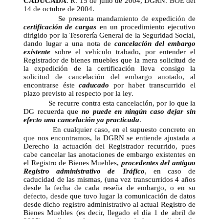
CADUCADA
. R. 15 de julio de 2004, DGRN. BOE del
14 de octubre de 2004.
Se presenta mandamiento de expedición de
certificación de cargas
en un procedimiento ejecutivo
dirigido por la Tesorería General de la Seguridad Social,
dando lugar a una nota de
cancelación del embargo
existente
sobre el vehículo trabado, por entender el
Registrador de bienes muebles que la mera solicitud de
la expedición de la certificación lleva consigo la
solicitud de cancelación del embargo anotado, al
encontrarse éste
caducado
por haber transcurrido el
plazo previsto al respecto por la ley.
Se recurre contra esta cancelación, por lo que la
DG recuerda que
no puede en ningún caso dejar sin
efecto una cancelación ya practicada
.
En cualquier caso, en el supuesto concreto en
que nos encontramos, la DGRN se entiende ajustada a
Derecho la actuación del Registrador recurrido, pues
cabe cancelar las anotaciones de embargo existentes en
el Registro de Bienes Muebles,
procedentes del antiguo
Registro administrativo de Tráfico
, en caso de
caducidad de las mismas, (una vez transcurridos 4 años
desde la fecha de cada reseña de embargo, o en su
defecto, desde que tuvo lugar la comunicación de datos
desde dicho registro administrativo al actual Registro de
Bienes Muebles (es decir, llegado el día 1 de abril de