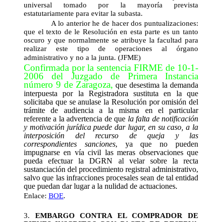
universal tomado por la mayoría prevista
estatutariamente para evitar la subasta.
A lo anterior he de hacer dos puntualizaciones:
que el texto de le Resolución en esta parte es un tanto
oscuro y que normalmente se atribuye la facultad para
realizar este tipo de operaciones al órgano
administrativo y no a la junta. (JFME)
Confirmada por la sentencia FIRME de 10-1-
2006 del Juzgado de Primera Instancia
número 9 de Zaragoza,
que desestima la demanda
interpuesta por la Registradora sustituta en la que
solicitaba que se anulase la Resolución por omisión del
trámite de audiencia a la misma en el particular
referente a la advertencia de que 
la falta de notificación
y motivación jurídica puede dar lugar, en su caso, a la
interposición del recurso de queja y las
correspondientes sanciones
, ya que
no pueden
impugnarse en vía civil las meras observaciones que
pueda efectuar la DGRN al velar sobre la recta
sustanciación del procedimiento registral administrativo
,
salvo que las infracciones procesales sean de tal entidad
que puedan dar lugar a la nulidad de actuaciones.
Enlace:
BOE
.
3.
EMBARGO CONTRA EL COMPRADOR DE