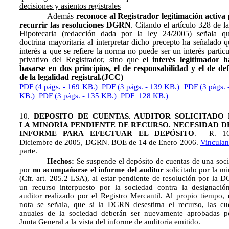
decisiones y asientos registrales
Además
reconoce al Registrador legitimación activa
recurrir las resoluciones DGRN
. Citando el artículo 328 de l
Hipotecaria (redacción dada por la ley 24/2005) señala qu
doctrina mayoritaria al interpretar dicho precepto ha señalado q
interés a que se refiere la norma no puede ser un interés particu
privativo del Registrador, sino que
el interés legitimador 
basarse en dos principios, el de responsabilidad y el de de
de la legalidad registral.(JCC)
PDF (4 págs. - 169 KB.)
PDF (3 págs. - 139 KB.)
PDF (3 págs. 
KB.)
PDF (3 págs. - 135 KB.)
PDF 128 KB.)
10.
DEPOSITO DE CUENTAS. AUDITOR SOLICITADO
LA MINORÍA PENDIENTE DE RECURSO. NECESIDAD D
INFORME PARA EFECTUAR EL DEPÓSITO
. R. 1
Diciembre de 2005, DGRN. BOE de 14 de Enero 2006.
Vinculan
parte.
Hechos:
Se suspende el depósito de cuentas de una soc
por
no acompañarse
el informe del auditor
solicitado por la mi
(Cfr. art. 205.2 LSA), al estar pendiente de resolución por la 
un recurso interpuesto por la sociedad contra la designació
auditor realizado por el Registro Mercantil. Al propio tiempo, 
nota se señala, que si la DGRN desestima el recurso, las cu
anuales de la sociedad deberán ser nuevamente aprobadas p
Junta General a la vista del informe de auditoría emitido.