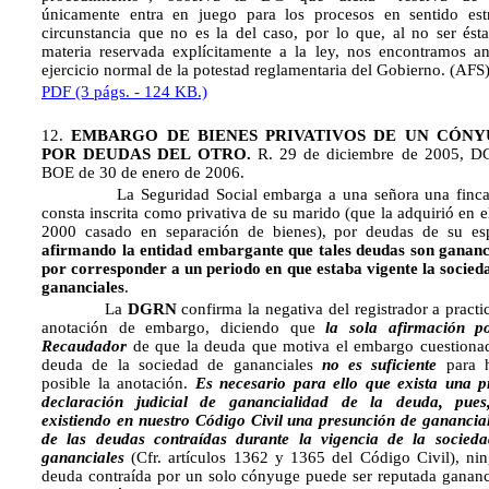
únicamente entra en juego para los procesos en sentido estr
circunstancia que no es la del caso, por lo que, al no ser ést
materia reservada explícitamente a la ley, nos encontramos an
ejercicio normal de la potestad reglamentaria del Gobierno. (AFS
PDF (3 págs. - 124 KB.)
12.
EMBARGO DE BIENES PRIVATIVOS DE UN CÓN
POR DEUDAS DEL OTRO.
R. 29 de diciembre de 2005, 
BOE de 30 de enero de 2006.
La Seguridad Social embarga a una señora una finca
consta inscrita como privativa de su marido (que la adquirió en e
2000 casado en separación de bienes), por deudas de su es
afirmando la entidad embargante que tales deudas son gananc
por corresponder a un periodo en que estaba vigente la socied
gananciales
.
La
DGRN
confirma la negativa del registrador a practic
anotación de embargo, diciendo que 
la sola afirmación p
Recaudador
de que la deuda que motiva el embargo cuestiona
deuda de la sociedad de gananciales
no es suficiente
para h
posible la anotación.
Es necesario para ello que exista una p
declaración judicial de ganancialidad de la deuda, pue
existiendo en nuestro Código Civil una presunción de ganancia
de las deudas contraídas durante la vigencia de la socied
gananciales
(Cfr. artículos 1362 y 1365 del Código Civil), ni
deuda contraída por un solo cónyuge puede ser reputada gananc