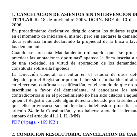
1.
CANCELACION DE ASIENTOS SIN INTERVENCION D
TITULAR
R. 18 de noviembre 2005. DGRN. BOE de 10 de e
2006
En procedimiento declarativo dirigido contra los titulares regist
en el momento de iniciarse el mismo, pero sin anotarse la demand
dicta sentencia firme declarando la propiedad de la finca a fav
los demandantes.
Cuando se presenta Mandamiento ordenando que "se proce
practicar las anotaciones oportunas" aparece la finca inscrita a 
de una sociedad, en virtud de aportación de los demanda
constituida sobre ella hipoteca.
La Dirección General, sin entrar en el estudio de otros def
alegados por el Registrador por no haber sido combatidos ni alu
en el recurso, confirma su calificación, en el sentido de que no 
inscribirse a favor del demandante, ni cancelarse los asi
contradictorios si en el procedimiento no han sido citados a aquel
quien el Registro concede algún derecho afectado por la sentenci
que ello provocaría su indefensión, indefensión proscrita p
artículo 24 de la Constitución, y no haberse anotado la deman
amparo del artículo 41.1 L.H. (MN)
PDF (4 págs. - 169 KB.)
2.
CONDICION RESOLUTORIA. CANCELACIÓN DE CA