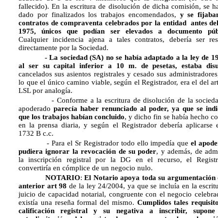
fallecido). En la escritura de disolución de dicha comisión, se h
dado por finalizados los trabajos encomendados,
y se fijaba
contratos de compraventa celebrados por la entidad antes de
1975, únicos que podían ser elevados a documento púb
Cualquier incidencia ajena a tales contratos, debería ser res
directamente por la Sociedad.
- La sociedad (SA) no se había adaptado a la ley de 19
al ser su capital inferior a 10 m. de pesetas, estaba disu
cancelados sus asientos registrales y cesado sus administradores
lo que el único camino viable, según el Registrador, era el del ar
LSL por analogía.
- Conforme a la escritura de disolución de la sociedad
apoderado
parecía haber renunciado al poder, ya que se ind
que los trabajos habían concluido
, y dicho fin se había hecho co
en la prensa diaria, y según el Registrador debería aplicarse e
1732 B c.c.
- Para el Sr Registrador todo ello impedía que
el apod
pudiera ignorar la revocación de su poder
, y además, de admi
la inscripción registral por la DG en el recurso, el Regist
convertiría en cómplice de un negocio nulo.
NOTARIO
:
El Notario apoya toda su argumentación 
anterior art 98
de la ley 24/2004, ya que se incluía en la escritu
juicio de capacidad notarial, congruente con el negocio celebra
existía una reseña formal del mismo.
Cumplidos tales requisito
calificación registral y su negativa a inscribir, supon