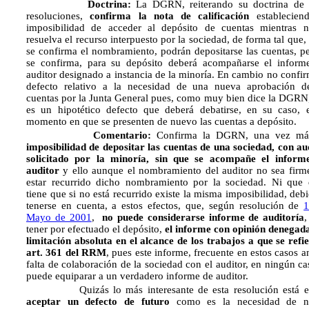
Doctrina:
La DGRN, reiterando su doctrina de 
resoluciones,
confirma la nota de calificación
establecien
imposibilidad de acceder al depósito de cuentas mientras 
resuelva el recurso interpuesto por la sociedad, de forma tal que, 
se confirma el nombramiento, podrán depositarse las cuentas, pe
se confirma, para su depósito deberá acompañarse el inform
auditor designado a instancia de la minoría. En cambio no confir
defecto relativo a la necesidad de una nueva aprobación d
cuentas por la Junta General pues, como muy bien dice la DGRN,
es un hipotético defecto que deberá debatirse, en su caso, 
momento en que se presenten de nuevo las cuentas a depósito.
Comentario:
Confirma la DGRN, una vez m
imposibilidad de depositar las cuentas de una sociedad, con au
solicitado por la minoría,
sin que se acompañe el inform
auditor
y ello aunque el nombramiento del auditor no sea firm
estar recurrido dicho nombramiento por la sociedad. Ni que 
tiene que si no está recurrido existe la misma imposibilidad, deb
tenerse en cuenta, a estos efectos, que, según resolución de
1
Mayo de 2001
,
no puede considerarse informe de auditoría
,
tener por efectuado el depósito,
el informe con opinión denegad
limitación absoluta en el alcance de los trabajos a que se refie
art. 361 del RRM
, pues este informe, frecuente en estos casos an
falta de colaboración de la sociedad con el auditor, en ningún ca
puede equiparar a un verdadero informe de auditor.
Quizás lo más interesante de esta resolución está 
aceptar un defecto de futuro
como es la necesidad de n