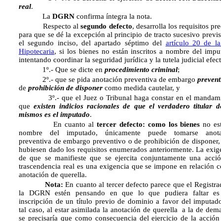
real
.
La
DGRN
confirma íntegra la nota.
Respecto al
segundo defecto
, desarrolla los requisitos pr
para que se dé la excepción al principio de tracto sucesivo previs
el segundo inciso, del apartado séptimo del
artículo 20 de l
Hipotecaria
, si los bienes no están inscritos a nombre del impu
intentando coordinar la seguridad jurídica y la tutela judicial efect
1º.- Que se dicte en
procedimiento criminal
;
2º.- que se pida anotación preventiva de embargo
prevent
de
prohibición de disponer
como medida cautelar, y
3º.- que el Juez o Tribunal haga constar en el mandami
que
existen indicios racionales de que el verdadero titular d
mismos es el imputado
.
En cuanto al
tercer defecto: como los bienes
no es
nombre del imputado, únicamente puede tomarse anota
preventiva de embargo preventivo o de prohibición de disponer, 
hubiesen dado los requisitos enumerados anteriormente. La exig
de que se manifieste que se ejercita conjuntamente una acci
trascendencia real es una exigencia que se impone en relación c
anotación de querella.
Nota:
En cuanto al tercer defecto parece que el Registra
la DGRN estén pensando en que lo que pudiera faltar es
inscripción de un título previo de dominio a favor del imputad
tal caso, al estar asimilada la anotación de querella a la de dem
se precisaría que como consecuencia del ejercicio de la acción 