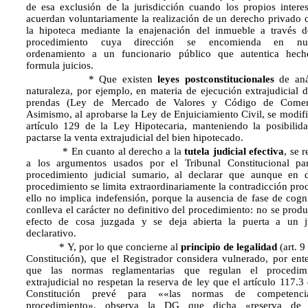
de esa exclusión de la jurisdicción cuando los propios intere
acuerdan voluntariamente la realización de un derecho privado
la hipoteca mediante la enajenación del inmueble a través 
procedi­miento cuya dirección se encomienda en nue
ordenamiento a un fun­cionario público que autentica hec
formula juicios.
* Que existen
leyes postconstitucionales
de aná
naturaleza, por ejemplo, en materia de ejecución extrajudicial d
prendas (Ley de Mercado de Valores y Código de Comerc
Asimismo, al aprobarse la Ley de Enjuiciamiento Civil, se modifi
artículo 129 de la Ley Hipotecaria, manteniendo la posibilid
pactarse la venta extrajudicial del bien hipotecado.
* En cuanto al derecho a la
tutela judicial efectiva
, se 
a los argumentos usados por el Tribunal Constitucional pa
procedimiento judicial suma­rio, al declarar que aunque en 
procedimiento se limita extraordinaria­mente la contradicción proc
ello no implica indefensión, porque la ausencia de fase de cogn
conlleva el carácter no definitivo del procedimiento: no se produ
efecto de cosa juzgada y se deja abierta la puerta a un j
declarativo.
* Y, por lo que concierne al
principio de legalidad
(art. 9
Constitución), que el Registrador considera vulnerado, por ent
que las normas reglamentarias que regulan el procedimi
extrajudicial no respetan la reserva de ley que el artículo 117.3 
Constitución prevé para ««las normas de competenc
procedimiento», observa la DG que dicha «reserva de 