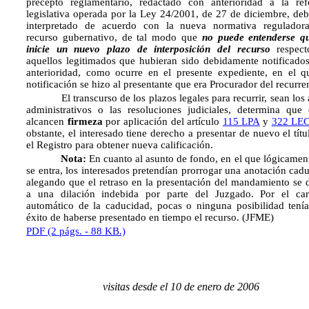
precepto reglamentario, redactado con anterioridad a la re
legislativa operada por la Ley 24/2001, de 27 de diciembre, deb
interpretado de acuerdo con la nueva normativa regulador
recurso gubernativo, de tal modo que
no puede entenderse q
inicie un nuevo plazo de interposición del recurso
respect
aquellos legitimados que hubieran sido debidamente notificado
anterioridad, como ocurre en el presente expediente, en el q
notificación se hizo al presentante que era Procurador del recurre
El transcurso de los plazos legales para recurrir, sean los 
administrativos o las resoluciones judiciales, determina que 
alcancen
firmeza
por aplicación del artículo
115 LPA
y
322 LE
obstante, el interesado tiene derecho a presentar de nuevo el títu
el Registro para obtener nueva calificación.
Nota:
En cuanto al asunto de fondo, en el que lógicamen
se entra, los interesados pretendían prorrogar una anotación cad
alegando que el retraso en la presentación del mandamiento se 
a una dilación indebida por parte del Juzgado. Por el car
automático de la caducidad, pocas o ninguna posibilidad tení
éxito de haberse presentado en tiempo el recurso. (JFME)
PDF (2 págs. - 88 KB.)
visitas desde el 10 de enero de 2006