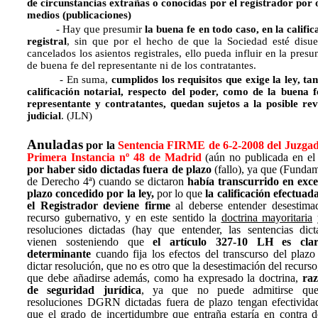
de circunstancias extrañas o conocidas por el registrador por 
medios (publicaciones)
- Hay que presumir
la buena fe en todo caso, en la calific
registral
, sin que por el hecho de que la Sociedad esté disue
cancelados los asientos registrales, ello pueda influir en la presu
de buena fe del representante ni de los contratantes.
- En suma,
cumplidos los requisitos que exige la ley, tan
calificación notarial, respecto del poder, como de la buena f
representante y contratantes, quedan sujetos a la posible rev
judicial
. (JLN)
Anuladas
por la
Sentencia FIRME de 6-2-2008 del Juzga
Primera Instancia nº 48 de Madrid
(aún no publicada en el
por haber sido dictadas fuera de plazo
(fallo), ya que (Funda
de Derecho 4ª) cuando se dictaron
había transcurrido en exce
plazo concedido por la ley,
por lo que
la calificación efectuad
el Registrador deviene firme
al deberse entender desestima
recurso gubernativo, y en este sentido la
doctrina mayoritaria
y
resoluciones dictadas (hay que entender, las sentencias dict
vienen sosteniendo que
el artículo 327-10 LH es cla
determinante
cuando fija los efectos del transcurso del plazo
dictar resolución, que no es otro que la desestimación del recurso,
que debe añadirse además, como ha expresado la doctrina,
ra
de seguridad jurídica
, ya que no puede admitirse que
resoluciones DGRN dictadas fuera de plazo tengan efectivida
que el grado de incertidumbre que entraña estaría en contra d