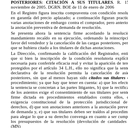
POSTERIORES: CITACIÓN A SUS TITULARES
. R. 1
noviembre de 2005. DGRN. BOE de 11 de enero de 2006
En el Registro figura inscrita compraventa con condición resolu
en garantía del precio aplazado; a continuación figuran practi
varias anotaciones de embargo contra el comprador, pero anterio
la anotación preventiva de demanda de resolución.
Se presenta ahora la sentencia firme acordando la resoluc
mandamiento recaído en su ejecución, ordenando la reinscripc
favor del vendedor y la cancelación de las cargas posteriores, per
que se hubiera citado a los titulares de dichas anotaciones.
La Dirección, confirmando la calificación del Registrador, ent
que si bien la inscripción de la condición resolutoria explíci
necesaria para conferirle eficacia real y evitar la aparición de ter
protegidos por el artículo 34 L.H., ello no significa que la sent
declarativa de la resolución permita la cancelación de asi
posteriores, sin que al menos hayan sido
citados sus titulares
e
procedimiento; ya que hay que tener en cuenta: a) que los efect
la sentencia se concretan a las partes litigantes, b) que la rectifi
de los asientos exige el consentimiento de sus titulares por sent
firme dictada en procedimientos entablados contra ellos, 
exigencia constitucional de la protección jurisdiccional d
derechos, d) que son anotaciones anteriores a la anotación preve
de demanda y, e) que sus titulares deben ser traídos al procedim
para alegar lo que a su derecho convenga en cuanto a ser cump
los presupuestos de la resolución (devolución de cantidades 
(MN)