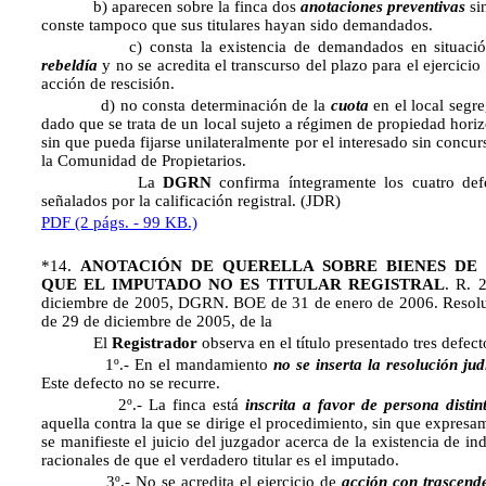
b) aparecen sobre la finca dos
anotaciones preventivas
si
conste tampoco que sus titulares hayan sido demandados.
c) consta la existencia de demandados en situació
rebeldía
y no se acredita el transcurso del plazo para el ejercicio 
acción de rescisión.
d) no consta determinación de la
cuota
en el local segr
dado que se trata de un local sujeto a régimen de propiedad horiz
sin que pueda fijarse unilateralmente por el interesado sin concur
la Comunidad de Propietarios.
La
DGRN
confirma íntegramente los cuatro def
señalados por la calificación registral. (JDR)
PDF (2 págs. - 99 KB.)
*14.
ANOTACIÓN DE QUERELLA SOBRE BIENES DE
QUE EL IMPUTADO NO ES TITULAR REGISTRAL
. R. 
diciembre de 2005, DGRN. BOE de 31 de enero de 2006. Resol
de 29 de diciembre de 2005, de la
El
Registrador
observa en el título presentado tres defect
1º.- En el mandamiento
no se inserta la resolución jud
Este defecto no se recurre.
2º.- La finca está
inscrita a favor de persona distin
aquella contra la que se dirige el procedimiento, sin que expresa
se manifieste el juicio del juzgador acerca de la existencia de ind
racionales de que el verdadero titular es el imputado.
3º.- No se acredita el ejercicio de
acción con trascend