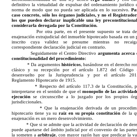
defi­nitivo la virtualidad de expulsar del ordenamiento jurídico 
norma de modo que no pueda ser aplicada en lo sucesivo.
Pa
caso concreto, sólo los órganos judiciales, y no el Registrador
los que pueden declarar inaplicable una ley preconstituciona
considerarla derogada por la Constitución.
Por otra parte, en el presente supuesto se trata de
enajenación extrajudicial del inmueble hipotecado basada en un 
inscrito cuya validez se presume mientras no recaig
correspondiente declaración judicial en contrario.
Seguidamente el Centro Directivo
argumenta acerca 
constitucionalidad del procedimiento:
* Da argumentos
históricos
, basándose en el derecho r
clásico y su recepción por el artículo 1.872 del Código c
desenvuelto por la Jurisprudencia y por el artículo 20
Reglamento Hipotecario de 1915.
* Respecto del artículo 117.3 de la Constitución, p
interpretarse en el sentido de que el
monopolio de las actividad
ejecución
se circunscribe a lo juzgado por los propios ór
jurisdiccionales.
* Que la enajenación derivada de un procedimi
hipotecario tiene ya su
raíz en su propia constitución
de la q
enajenación es un mero desenvolvimiento.
* Que si se admite que la actividad de decla­ración de der
puede apartarse del ámbito judicial por el convenio de las parte
la someten a
arbitraje
, con mayor razón hay que predicar la va