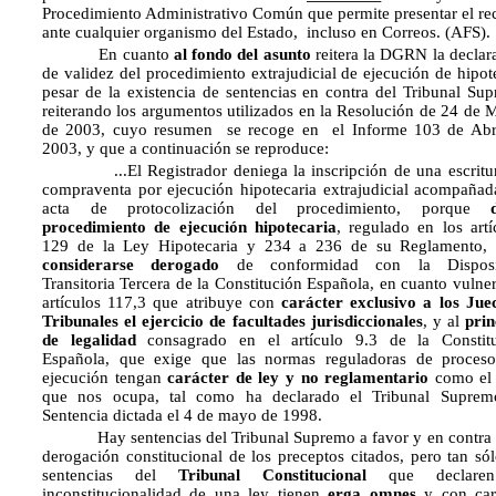
Procedimiento Administrativo Común que permite presentar el re
ante cualquier organismo del Estado, incluso en Correos. (AFS).
En cuanto
al fondo del asunto
reitera la DGRN la declar
de validez del procedimiento extrajudicial de ejecución de hipot
pesar de la existencia de sentencias en contra del Tribunal Su
reiterando los argumentos utilizados en la Resolución de 24 de 
de 2003, cuyo resumen se recoge en el Informe 103 de Abr
2003, y que a continuación se reproduce:
...El Registrador deniega la inscripción de una escritu
compraventa por ejecución hipo­tecaria extrajudicial acompañad
acta de protocolización del proce­dimiento, porque 
procedimiento de ejecución hipotecaria
, regulado en los artí
129 de la Ley Hipotecaria y 234 a 236 de su Reglamento,
considerarse
derogado
de conformidad con la Disposi
Transitoria Tercera de la Constitución Española, en cuanto vulner
artículos 117,3 que atribuye con
carácter exclusivo a los Jue
Tribunales el ejercicio de facultades jurisdiccionales
, y al
prin
de legalidad
consagrado en el artículo 9.3 de la Constit
Española, que exige que las normas regu­ladoras de proces
ejecución tengan
carácter de ley y no reglamentario
como el 
que nos ocupa, tal como ha declarado el Tribunal Supre
Sentencia dictada el 4 de mayo de 1998.
Hay sentencias del Tribunal Supremo a favor y en contra 
derogación constitucional de los preceptos citados, pero tan sól
sentencias del
Tribunal Constitucional
que declare
inconstitucionalidad de una ley tienen
erga omnes
y con car