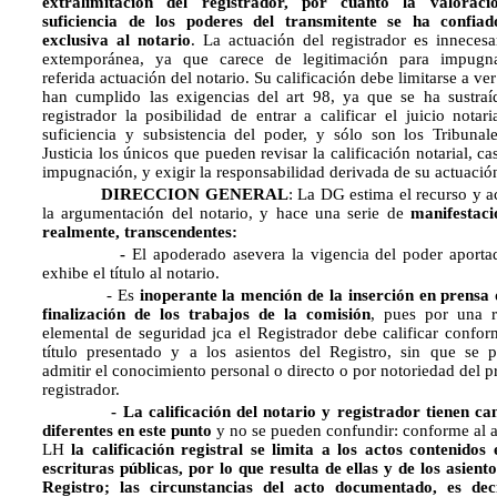
extralimitación del registrador, por cuanto la valorac
suficiencia de los poderes del transmitente se ha confia
exclusiva al notario
. La actuación del registrador es innecesa
extemporánea, ya que carece de legitimación para impugn
referida actuación del notario. Su calificación debe limitarse a ver
han cumplido las exigencias del art 98, ya que se ha sustraí
registrador la posibilidad de entrar a calificar el juicio notari
suficiencia y subsistencia del poder, y sólo son los Tribunal
Justicia los únicos que pueden revisar la calificación notarial, ca
impugnación, y exigir la responsabilidad derivada de su actuació
DIRECCION GENERAL
: La DG estima el recurso y a
la argumentación del notario, y hace una serie de
manifestaci
realmente, transcendentes:
-
El apoderado asevera la vigencia del poder aporta
exhibe el título al notario.
- Es
inoperante la mención de la inserción en prensa 
finalización de los trabajos de la comisión
, pues por una 
elemental de seguridad jca el Registrador debe calificar confor
título presentado y a los asientos del Registro, sin que se 
admitir el conocimiento personal o directo o por notoriedad del p
registrador.
- La calificación del notario y registrador tienen ca
diferentes en este punto
y no se pueden confundir: conforme al a
LH
la calificación registral se limita a los actos contenidos 
escrituras públicas, por lo que resulta de ellas y de los asiento
Registro; las circunstancias del acto documentado, es dec