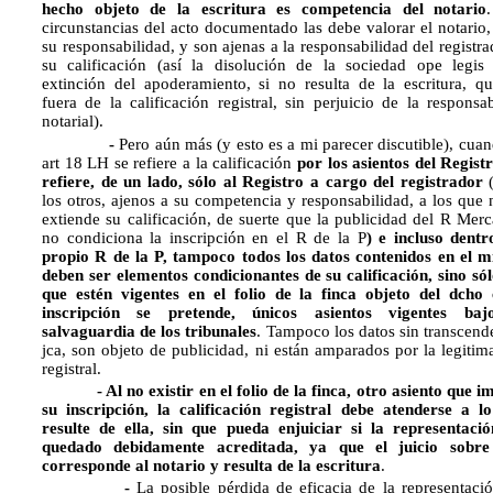
hecho objeto de la escritura es competencia del notario
circunstancias del acto documentado las debe valorar el notario,
su responsabilidad, y son ajenas a la responsabilidad del registra
su calificación (así la disolución de la sociedad ope legis
extinción del apoderamiento, si no resulta de la escritura, q
fuera de la calificación registral, sin perjuicio de la responsab
notarial).
-
Pero aún más (y esto es a mi parecer discutible), cuan
art 18 LH se refiere a la calificación 
por los asientos del Registro
refiere, de un lado, sólo al Registro a cargo del registrador
(
los otros, ajenos a su competencia y responsabilidad, a los que 
extiende su calificación, de suerte que la publicidad del R Merc
no condiciona la inscripción en el R de la P
) e incluso dentr
propio R de la P, tampoco todos los datos contenidos en el 
deben ser elementos condicionantes de su calificación, sino sól
que estén vigentes en el folio de la finca objeto del dcho
inscripción se pretende, únicos asientos vigentes baj
salvaguardia de los tribunales
. Tampoco los datos sin transcend
jca, son objeto de publicidad, ni están amparados por la legitim
registral.
- Al no existir en el folio de la finca, otro asiento que i
su inscripción, la calificación registral debe atenderse a l
resulte de ella, sin que pueda enjuiciar si la representaci
quedado debidamente acreditada, ya que el juicio sobre
corresponde al notario y resulta de la escritura
.
-
La posible pérdida de eficacia de la representaci