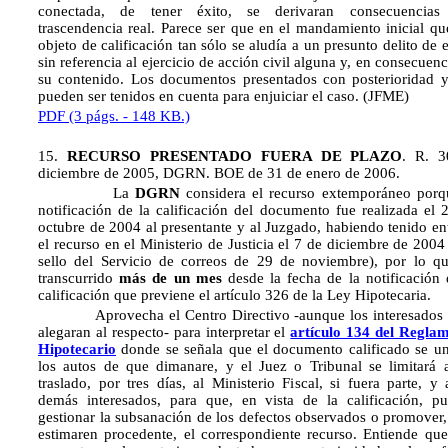
conectada, de tener éxito, se derivaran consecuencias
trascendencia real. Parece ser que en el mandamiento inicial qu
objeto de calificación tan sólo se aludía a un presunto delito de e
sin referencia al ejercicio de acción civil alguna y, en consecuenc
su contenido. Los documentos presentados con posterioridad 
pueden ser tenidos en cuenta para enjuiciar el caso. (JFME)
PDF (3 págs. - 148 KB.)
15.
RECURSO PRESENTADO FUERA DE PLAZO
. R. 3
diciembre de 2005, DGRN. BOE de 31 de enero de 2006.
La
DGRN
considera el recurso extemporáneo porq
notificación de la calificación del documento fue realizada el 
octubre de 2004 al presentante y al Juzgado, habiendo tenido en
el recurso en el Ministerio de Justicia el 7 de diciembre de 2004
sello del Servicio de correos de 29 de noviembre), por lo q
transcurrido
más de un mes
desde la fecha de la notificación 
calificación que previene el artículo 326 de la Ley Hipotecaria.
Aprovecha el Centro Directivo -aunque los interesados 
alegaran al respecto- para interpretar el
artículo 134 del Regla
Hipotecario
donde se señala que el documento calificado se un
los autos de que dimanare, y el Juez o Tribunal se limitará 
traslado, por tres días, al Ministerio Fiscal, si fuera parte, y 
demás interesados, para que, en vista de la calificación, p
gestionar la subsanación de los defectos observados o promover, 
estimaren procedente, el correspondiente recurso. Entiende que