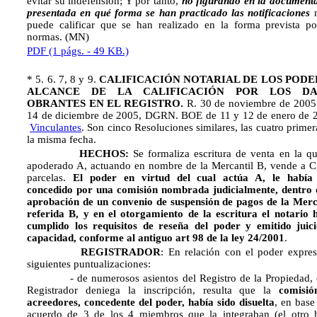
evitar su indefensión; Y por tanto,
no figurando en la document
presentada
en qué forma se han practicado las notificaciones
n
puede calificar que se han realizado en la forma prevista po
normas. (MN)
PDF (1 págs. - 49 KB.)
* 5. 6. 7, 8 y 9.
CALIFICACIÓN NOTARIAL DE LOS PODE
ALCANCE DE LA CALIFICACIÓN POR LOS DA
OBRANTES EN EL REGISTRO.
R. 30 de noviembre de 2005
14 de diciembre de 2005, DGRN. BOE de 11 y 12 de enero de 
Vinculantes
. Son cinco Resoluciones similares, las cuatro primer
la misma fecha.
HECHOS:
Se formaliza escritura de venta en la q
apoderado A, actuando en nombre de la Mercantil B, vende a C
parcelas.
El poder en virtud del cual actúa A, le había
concedido por una comisión nombrada judicialmente, dentro 
aprobación de un convenio de suspensión de pagos de
la Merc
referida B, y en el otorgamiento de la escritura el notario 
cumplido los requisitos de reseña del poder y emitido juic
capacidad, conforme al antiguo art 98 de la ley 24/2001
.
REGISTRADOR
: En relación con el poder expres
siguientes puntualizaciones:
- de numerosos asientos del Registro de la Propiedad, 
Registrador deniega la inscripción, resulta que la
comisió
acreedores, concedente del poder, había sido disuelta
, en base
acuerdo de 3 de los 4 miembros que la integraban (el otro 