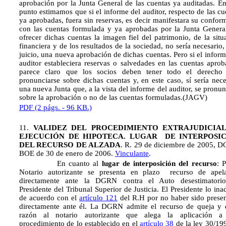
aprobación por la Junta General de las cuentas ya auditadas. En
punto estimamos que si el informe del auditor, respecto de las cu
ya aprobadas, fuera sin reservas, es decir manifestara su confor
con las cuentas formulada y ya aprobadas por la Junta Genera
ofrecer dichas cuentas la imagen fiel del patrimonio, de la situ
financiera y de los resultados de la sociedad, no sería necesario,
juicio, una nueva aprobación de dichas cuentas. Pero si el inform
auditor estableciera reservas o salvedades en las cuentas aprob
parece claro que los socios deben tener todo el derecho
pronunciarse sobre dichas cuentas y, en este caso, sí sería nece
una nueva Junta que, a la vista del informe del auditor, se pronun
sobre la aprobación o no de las cuentas formuladas.(JAGV)
PDF (2 págs. - 96 KB.)
11.
VALIDEZ DEL
PROCEDIMIENTO EXTRAJUDICIA
EJECUCIÓN DE HIPOTECA. LUGAR DE INTERPOSI
DEL RECURSO DE ALZADA
. R. 29 de diciembre de 2005, 
BOE de 30 de enero de 2006.
Vinculante
.
En cuanto al
lugar de interposición del recurso
: P
Notario autorizante se presenta en plazo recurso de apel
directamente ante la DGRN contra el Auto desestimatori
Presidente del Tribunal Superior de Justicia. El Presidente lo ina
de acuerdo con el
artículo 121
del R.H por no haber sido prese
directamente ante él. La DGRN admite el recurso de queja y 
razón al notario autorizante que alega la aplicación a
procedimiento de lo establecido en el
artículo 38
de la ley 30/19