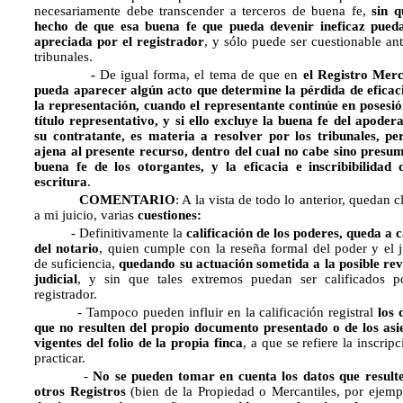
necesariamente debe transcender a terceros de buena fe,
sin q
hecho de que esa buena fe que pueda devenir ineficaz pued
apreciada por el registrador
, y sólo puede ser cuestionable ant
tribunales.
-
De igual forma, el tema de que en
el Registro Merc
pueda aparecer algún acto que determine la pérdida de eficac
la representación, cuando el representante continúe en posesió
título representativo, y si ello excluye la buena fe del apoder
su contratante, es materia a resolver por los tribunales, pe
ajena al presente recurso, dentro del cual no cabe sino presum
buena fe de los otorgantes, y la eficacia e inscribibilidad 
escritura
.
COMENTARIO
: A la vista de todo lo anterior, quedan c
a mi juicio, varias
cuestiones:
- Definitivamente la
calificación de los poderes, queda a 
del notario
, quien cumple con la reseña formal del poder y el j
de suficiencia,
quedando su actuación sometida a la posible rev
judicial
, y sin que tales extremos puedan ser calificados p
registrador.
- Tampoco pueden influir en la calificación registral
los 
que no resulten del propio documento presentado o de los asi
vigentes del folio de la propia finca
, a que se refiere la inscrip
practicar.
-
No se pueden tomar en cuenta los datos que result
otros Registros
(bien de la Propiedad o Mercantiles, por ejemp