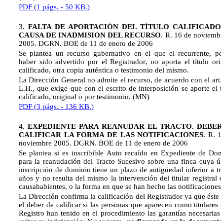
PDF (1 págs. - 50 KB.)
3.
FALTA DE APORTACIÓN DEL TÍTULO CALIFICADO
CAUSA DE INADMISION DEL RECURSO
. R. 16 de noviemb
2005. DGRN. BOE de 11 de enero de 2006
Se plantea un recurso gubernativo en el que el recurrente, p
haber sido advertido por el Registrador, no aporta el título ori
calificado, otra copia auténtica o testimonio del mismo.
La Dirección General no admite el recurso, de acuerdo con el art
L.H., que exige que con el escrito de interposición se aporte el t
calificado, original o por testimonio. (MN)
PDF (3 págs. - 136 KB.)
4.
EXPEDIENTE PARA REANUDAR EL TRACTO. DEBE
CALIFICAR LA FORMA DE LAS NOTIFICACIONES
. R. 
noviembre 2005. DGRN. BOE de 11 de enero de 2006
Se plantea si es inscribible Auto recaído en Expediente de Do
para la reanudación del Tracto Sucesivo sobre una finca cuya ú
inscripción de dominio tiene un plazo de antigüedad inferior a tr
años y no resulta del mismo la intervención del titular registral 
causahabientes, o la forma en que se han hecho las notificaciones
La Dirección confirma la calificación del Registrador ya que éste 
el deber de calificar si las personas que aparecen como titulares 
Registro han tenido en el procedimiento las garantías necesarias