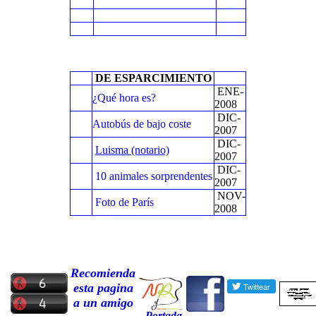
DE ESPARCIMIENTO
ENE-
¿Qué hora es?
2008
DIC-
Autobús de bajo coste
2007
DIC-
Luisma (notario)
2007
DIC-
10 animales sorprendentes
2007
NOV-
Foto de París
2008
Recomienda
esta pagina
a un amigo
Portada