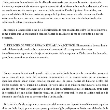
Interpretando de modo estricto la cláusula estatutaria que impone la venta conjunta de
vivienda y anejo, cabría entender que la operación simultánea sobre ambos elementos sólo es
necesaria en caso de venta, pero no en el de la constitución de hipoteca. Ahora bien, no
parece admisible dicha interpretación ya que la hipoteca, como derecho de realización de
valor, conlleva, en potencia, una enajenación que se vería seriamente obstaculizada si se
admitiera la interpretación apuntada.
En cuanto a la necesidad o no de la distribución de responsabilidad entre los dos elementos,
como quiera que la enajenación forzosa habría de realizarse de modo conjunto no parece
necesaria.
3. DERECHO DE VUELO PARA INSTALAR UN ASCENSOR. El propietario de una lonja
cede el derecho de vuelo sobre la misma a la comunidad para que en el espacio
inmediatamente superior a la lonja se instale parte de la maquinaria. Dicho derecho de vuelo
pasaría a convertirse en elemento común.
No se comprende qué vuelo puede ceder el propietario de la lonja a la comunidad, ya que si
no se trata de una parte del volumen comprendido en la propia lonja, no se alcanza a
imaginar donde situar dicho espacio; espacio que, de suyo, habría de hallarse dentro del
objeto poseído por el dueño de la lonja. Por otro lado, si se quisiera configurar el acto como
un derecho de vuelo sería necesario dotarlo de las características que lo delimitan, entre ellas
la necesidad de que dicho derecho tenga un alcance temporal, lo que se aviene mal con la
duración indefinida que se pretende dar a la situación.
Si la instalación de máquinas y accesorios del ascensor en la parte inmediatamente superior
al techo de la lonja, por su mayor peso, produce algún peligro o molestia que el dueño de la