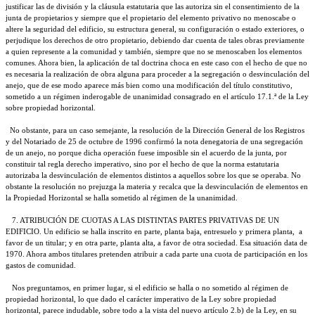
justificar las de división y la cláusula estatutaria que las autoriza sin el consentimiento de la
junta de propietarios y siempre que el propietario del elemento privativo no menoscabe o
altere la seguridad del edificio, su estructura general, su configuración o estado exteriores, o
perjudique los derechos de otro propietario, debiendo dar cuenta de tales obras previamente
a quien represente a la comunidad y también, siempre que no se menoscaben los elementos
comunes. Ahora bien, la aplicación de tal doctrina choca en este caso con el hecho de que no
es necesaria la realización de obra alguna para proceder a la segregación o desvinculación del
anejo, que de ese modo aparece más bien como una modificación del título constitutivo,
sometido a un régimen inderogable de unanimidad consagrado en el artículo 17.1.ª de la Ley
sobre propiedad horizontal.
No obstante, para un caso semejante, la resolución de la Dirección General de los Registros
y del Notariado de 25 de octubre de 1996 confirmó la nota denegatoria de una segregación
de un anejo, no porque dicha operación fuese imposible sin el acuerdo de la junta, por
constituir tal regla derecho imperativo, sino por el hecho de que la norma estatutaria
autorizaba la desvinculación de elementos distintos a aquellos sobre los que se operaba. No
obstante la resolución no prejuzga la materia y recalca que la desvinculación de elementos en
la Propiedad Horizontal se halla sometido al régimen de la unanimidad.
7. ATRIBUCIÓN DE CUOTAS A LAS DISTINTAS PARTES PRIVATIVAS DE UN
EDIFICIO. Un edificio se halla inscrito en parte, planta baja, entresuelo y primera planta,
a
favor de un titular; y en otra parte, planta alta, a favor de otra sociedad. Esa situación data de
1970. Ahora ambos titulares pretenden atribuir a cada parte una cuota de participación en los
gastos de comunidad.
Nos preguntamos, en primer lugar, si el edificio se halla o no sometido al régimen de
propiedad horizontal, lo que dado el carácter imperativo de la Ley sobre propiedad
horizontal, parece indudable, sobre todo a la vista del nuevo artículo 2.b) de la Ley, en su