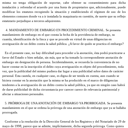
misma no tenga obligación de soportar, cabe obtener su consentimiento para dicha
instalación y refrendar el acuerdo por una Junta de propietarios que, adicionalmente, puede
modificar los estatutos recogiendo la situación y estableciendo el régimen de uso de los
elementos comunes donde va a ir instalada la maquinaria en cuestión, de suerte que su reflejo
estatutario perjudique a terceros adquirentes.
4. MANDAMIENTO DE EMBARGO EN PROCEDIMIENTO CRIMINAL. Se presenta
mandamiento de embargo en el que consta la fecha de la providencia de embargo, su
cuantía, identificación de la finca y que se procede en virtud de unas diligencias en
averiguación de un delito contra la salud pública. ¿A favor de quién se practica el embargo?
En el presente caso, no hay dificultad para proceder a la anotación, ésta podrá practicarse a
favor del Estado o bien señalar, sin más, que se ha tomado la correspondiente anotación de
embargo sin designación de persona. Incidentalmente, se recuerda la conveniencia de no
hacer constar en la inscripción el delito cuya averiguación es objeto del procedimiento, toda
vez, que la publicidad del mismo pudiera dar lugar a una publicidad sobre datos de carácter
personal. Esta cautela, en cualquier caso, es digna de ser tenida en cuenta, aun cuando se
hiciera constar en la anotación que la misma se ha producido en el marco de diligencias
tendentes a la averiguación de un delito contra la salud pública, ya que en ningún caso habrá
de darse publicidad de dicha circunstancia por carecer carece de relevancia patrimonial y
afectar a situaciones personales.
5. PRÓRROGA DE UNA ANOTACIÓN DE EMBARGO YA PRORROGADA. Se presenta
mandamiento en el que se ordena la prórroga de una anotación de embargo que ya se hallaba
prorrogada.
Conforme a la resolución de la Dirección General de los Registros y del Notariado de 29 de
mayo de 1998, parece que se admite, implícitamente, dicha segunda prórroga. Como quiera