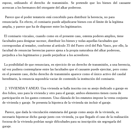
esposo, utilizando el derecho de transmisión. Se pretende que los bienes del causante
acrezcan a los hermanos del otorgante del alkar poderoso.
Parece que el poder testatorio está concebido para distribuir la herencia, no para
renunciarla. En efecto, el comisario puede adjudicarse bienes con el límite de la legítima
amplia, y parece que ha de disponer entre los legitimarios.
El comisario vizcaíno, cuando como en el presente caso, ostenta poderes amplios, tiene
facultades para designar sucesor, distribuir los bienes y todas aquellas facultades que
correspondan al testador, conforme al artículo 35 del Fuero civil del País Vasco, por ello, la
facultad de renunciar herencias parece ajena a la propia naturaleza del alkar poderoso,
perjudica a los legitimarios y puede perjudicar a los acreedores.
La posibilidad de que renunciara, en ejercicio de un derecho de transmisión, a una herencia,
tal vez pudiera contemplarse entre las facultades que el causante puede ejercitar, pero como
en el presente caso, dicho derecho de transmisión aparece como el único activo del caudal
hereditario, la renuncia supondría vaciar de contenido la institución del comisario.
2. VIVIENDA Y ANEJO. Una vivienda se halla inscrita con su anejo dedicado a garaje en
dos folios, uno para la vivienda y otro para el garaje; ambos elementos tienen cuota de
participación en los gastos comunes. Una cláusula de los estatutos impone la venta conjunta
de vivienda y garaje. Se presenta la hipoteca de la vivienda sin incluir el garaje.
Parece, que dada la vinculación estatutaria del garaje como anejo de la vivienda, es
necesario hipotecar dicho garaje junto con vivienda, ya que llegado el caso de la realización
forzosa de la vivienda podrían surgir dificultades para su inscripción sin segregarla del
garaje.