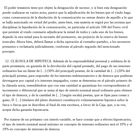
El poder testatorio tiene por objeto la designación de sucesor, y si bien esta designación
puede realizarse en varios actos, parece que la adjudicación de los bienes que el viudo haga
como consecuencia de la disolución de la comunicación no entran dentro de aquello a lo que
se halla autorizado en virtud del poder, antes bien, esta materia se regirá por las normas que
disciplinan la liquidación de la comunicación, en particular el artículo 106 del Fuero civil
que permite al viudo comisario adjudicarse la mitad de todos y cada uno de los bienes,
dejando la otra mitad para la sucesión del premuerto, sin perjuicio de la reserva de bienes
troncales. Ahora bien, deberá llamar a dicha operación al contador-partidor, a los sucesores
presuntos o reclamarla judicialmente, conforme al párrafo segundo del mencionado
precepto.
12. CLÁUSULA DE HIPOTECA. Además de la responsabilidad personal y solidaria de la
parte prestataria, en garantía de la devolución del capital prestado, del pago de sus intereses
ordinarios has un límite de [...] (30% del principal) pesetas, de la cantidad de [...] (20% del
principal) pesetas; para responder de los intereses indemnizatorios o de demora que pudieran
devengarse por capital y/o intereses impagados, como se determina en el párrafo primero de
la cláusula sexta, entendiéndose que con esta cantidad se garantizan los correspondientes al
incremento o diferencial que se suma al tipo de interés nominal anual ordinario para obtener
el tipo de demora; y de la cantidad de [...] (según escala) pesetas, que se fijan para costas y
gasto, D. [...] (titulares del pleno dominio) constituye/n voluntariamente hipoteca sobre la
finca o fincas que se describen al final de esta escritura, a favor de la Caja, que, a su vez,
acepta dicha garantía hipotecaria.
Por tratarse de un préstamo con interés variable, se hace constar que a efectos hipotecarios,
el tipo de interés nominal anual máximo en concepto de intereses ordinarios será el 10% y el
19% en concepto de intereses de demora.