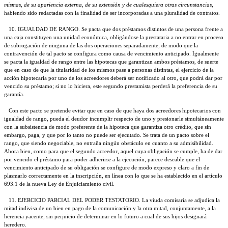
mismas, de su apariencia externa, de su extensión y de cualesquiera otras circunstancias
,
habiendo sido redactadas con la finalidad de ser incorporadas a una pluralidad de contratos.
10. IGUALDAD DE RANGO. Se pacta que dos préstamos distintos de una persona frente a
una caja constituyen una unidad económica, obligándose la prestataria a no entrar en proceso
de subrogación de ninguna de las dos operaciones separadamente, de modo que la
contravención de tal pacto se configura como causa de vencimiento anticipado. Igualmente
se pacta la igualdad de rango entre las hipotecas que garantizan ambos préstamos, de suerte
que en caso de que la titularidad de los mismos pase a personas distintas, el ejercicio de la
acción hipotecaria por uno de los acreedores deberá ser notificado al otro, que podrá dar por
vencido su préstamo; si no lo hiciera, este segundo prestamista perderá la preferencia de su
garantía.
Con este pacto se pretende evitar que en caso de que haya dos acreedores hipotecarios con
igualdad de rango, pueda el deudor incumplir respecto de uno y presionarle simultáneamente
con la subsistencia de modo preferente de la hipoteca que garantiza otro crédito, que sin
embargo, paga, y que por lo tanto no puede ser ejecutado. Se trata de un pacto sobre el
rango, que siendo negociable, no entraña ningún obstáculo en cuanto a su admisibilidad.
Ahora bien, como para que el segundo acreedor, aquel cuya obligación se cumple, ha de dar
por vencido el préstamo para poder adherirse a la ejecución, parece deseable que el
vencimiento anticipado de su obligación se configure de modo expreso y claro a fin de
plasmarlo correctamente en la inscripción, en línea con lo que se ha establecido en el artículo
693.1 de la nueva Ley de Enjuiciamiento civil.
11. EJERCICIO PARCIAL DEL PODER TESTATORIO. La viuda comisaria se adjudica la
mitad indivisa de un bien en pago de la comunicación y la otra mitad, conjuntamente, a la
herencia yacente, sin perjuicio de determinar en lo futuro a cual de sus hijos designará
heredero.