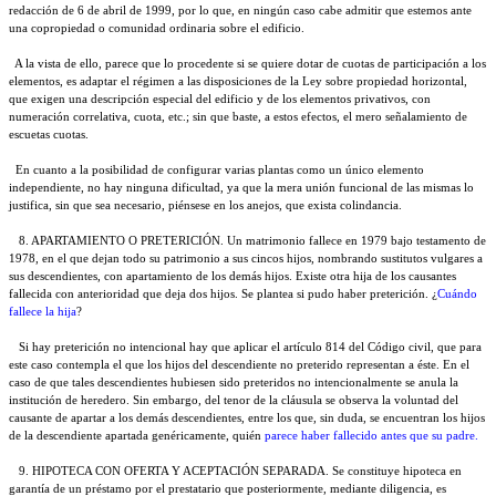
redacción de 6 de abril de 1999, por lo que, en ningún caso cabe admitir que estemos ante
una copropiedad o comunidad ordinaria sobre el edificio.
A la vista de ello, parece que lo procedente si se quiere dotar de cuotas de participación a los
elementos, es adaptar el régimen a las disposiciones de la Ley sobre propiedad horizontal,
que exigen una descripción especial del edificio y de los elementos privativos, con
numeración correlativa, cuota, etc.; sin que baste, a estos efectos, el mero señalamiento de
escuetas cuotas.
En cuanto a la posibilidad de configurar varias plantas como un único elemento
independiente, no hay ninguna dificultad, ya que la mera unión funcional de las mismas lo
justifica, sin que sea necesario, piénsese en los anejos, que exista colindancia.
8. APARTAMIENTO O PRETERICIÓN. Un matrimonio fallece en 1979 bajo testamento de
1978, en el que dejan todo su patrimonio a sus cincos hijos, nombrando sustitutos vulgares a
sus descendientes, con apartamiento de los demás hijos. Existe otra hija de los causantes
fallecida con anterioridad que deja dos hijos. Se plantea si pudo haber preterición. ¿
Cuándo
fallece la hija
?
Si hay preterición no intencional hay que aplicar el artículo 814 del Código civil, que para
este caso contempla el que los hijos del descendiente no preterido representan a éste. En el
caso de que tales descendientes hubiesen sido preteridos no intencionalmente se anula la
institución de heredero. Sin embargo, del tenor de la cláusula se observa la voluntad del
causante de apartar a los demás descendientes, entre los que, sin duda, se encuentran los hijos
de la descendiente apartada genéricamente, quién
parece haber fallecido antes que su padre.
9. HIPOTECA CON OFERTA Y ACEPTACIÓN SEPARADA. Se constituye hipoteca en
garantía de un préstamo por el prestatario que posteriormente, mediante diligencia, es