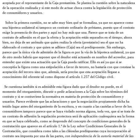
aceptada por el representante de la Caja prestamista. Se plantea la cuestión sobre la naturaleza
de la operación realizada y si este modo de actuar choca contra la legislación de protección
de consumidores y usuarios.
Sobre la primera cuestión, no se sabe muy bien qué se formaliza, ya que no aparece como
una hipoteca unilateral ni tampoco un contrato ordinario de préstamo, puesto que el contrato
exige la presencia de dos partes y aquí no hay más que una. Parece que se trata de un
contrato de adhesión en el que la oferta y la aceptación están separados en el tiempo; ahora
bien, no deja de ser anómalo que quien realiza la oferta (prestatario) sea el que no ha
elaborado el contrato y que quien se adhiere (Caja) sea el predisponente. Sin embargo,
parece que la única vía de admisión de la figura es por la vía de la hipoteca unilateral, ya que
de otro modo habría que suponer que el deudor está actuando en nombre del acreedor, para
entender que existe una actuación que la Caja pueda ratificar. Ello es así ya que si se
conceptúa la figura como una estipulación a favor de tercero, no bastaría con que constase la
aceptación del tercero sino que, además, sería preciso que esta aceptación llegase a
conocimiento del oferente tal como dispone el artículo 1.257 del Código civil.
Se cuestiona también si es admisible esta figura dado que el deudor no puede, en el
momento del otorgamiento, discutir o pedir aclaraciones a la Caja sobre los términos del
contrato y si se contraviene la normativa en materia de protección de consumidores y
usuarios. Parece evidente que las aclaraciones y que la negociación propiamente dicha ha
tenido lugar antes del otorgamiento de la escritura, y en cuanto a las cautelas a favor de los
consumidores tampoco parece que se haya violado norma alguna, toda vez, que si se trata de
un contrato de adhesión la regulación protectora será de aplicación cualesquiera sea la forma
en que se haya celebrado, como se desprende del concepto de condiciones generales de la
contratación que aparece en el artículo 1.º de la Ley sobre Condiciones Generales de la
Contratación, que considera como tales a las cláusulas predispuestas cuya incorporación al
contrato sea impuesta por una de las partes,
con independencia de la autoría material de las