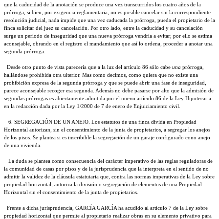
que la caducidad de la anotación se produce una vez transcurridos los cuatro años de la
prórroga, si bien, por exigencia reglamentaria, no es posible cancelar sin la correspondiente
resolución judicial, nada impide que una vez caducada la prórroga, pueda el propietario de la
finca solicitar del juez su cancelación. Por otro lado, entre la caducidad y su cancelación
surge un período de inseguridad que una nueva prórroga vendría a evitar; por ello se estima
aconsejable, obrando en el registro el mandamiento que así lo ordena, proceder a anotar una
segunda prórroga.
Desde otro punto de vista parecería que a la luz del artículo 86 sólo cabe
una
prórroga,
hallándose prohibida otra ulterior. Mas como decimos, como quiera que no existe una
prohibición expresa de la segunda prórroga y que se puede abrir una fase de inseguridad,
parece aconsejable recoger esa segunda. Además no debe pasarse por alto que la admisión de
segundas prórrogas es abiertamente admitida por el nuevo artículo 86 de la Ley Hipotecaria
en la redacción dada por la Ley 1/2000 de 7 de enero de Enjuiciamiento civil.
6. SEGREGACIÓN DE UN ANEJO. Los estatutos de una finca divida en Propiedad
Horizontal autorizan, sin el consentimiento de la junta de propietarios, a segregar los anejos
de los pisos. Se plantea si es inscribible la segregación de un garaje configurado cono anejo
de una vivienda.
La duda se plantea como consecuencia del carácter imperativo de las reglas reguladoras de
la comunidad de casas por pisos y de la jurisprudencia que la interpreta en el sentido de no
admitir la validez de la cláusula estatutaria que, contra las normas imperativas de la Ley sobre
propiedad horizontal, autoriza la división o segregación de elementos de una Propiedad
Horizontal sin el consentimiento de la junta de propietarios.
Frente a dicha jurisprudencia,
GARCÍA GARCÍA
ha acudido al artículo 7 de la Ley sobre
propiedad horizontal que permite al propietario realizar obras en su elemento privativo para