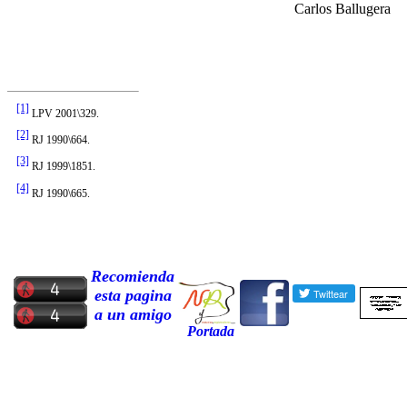
Carlos Ballugera
[1]
LPV 2001\329.
[2]
RJ 1990\664.
[3]
RJ 1999\1851.
[4]
RJ 1990\665.
Recomienda
esta pagina
a un amigo
Portada