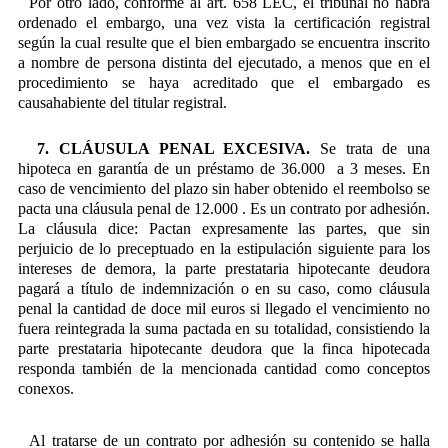
Por otro lado, conforme al art. 658 LEC, el tribunal no habrá
ordenado el embargo, una vez vista la certificación registral
según la cual resulte que el bien embargado se encuentra inscrito
a nombre de persona distinta del ejecutado, a menos que en el
procedimiento se haya acreditado que el embargado es
causahabiente del titular registral.
7. CLÁUSULA PENAL EXCESIVA.
Se trata de una
hipoteca en garantía de un préstamo de 36.000  a 3 meses. En
caso de vencimiento del plazo sin haber obtenido el reembolso se
pacta una cláusula penal de 12.000 . Es un contrato por adhesión.
La cláusula dice: Pactan expresamente las partes, que sin
perjuicio de lo preceptuado en la estipulación siguiente para los
intereses de demora, la parte prestataria hipotecante deudora
pagará a título de indemnización o en su caso, como cláusula
penal la cantidad de doce mil euros si llegado el vencimiento no
fuera reintegrada la suma pactada en su totalidad, consistiendo la
parte prestataria hipotecante deudora que la finca hipotecada
responda también de la mencionada cantidad como conceptos
conexos.
Al tratarse de un contrato por adhesión su contenido se halla