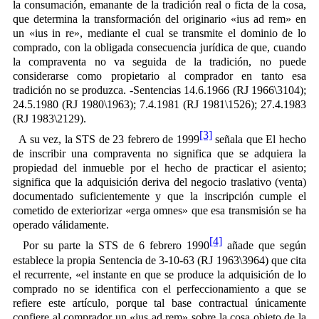
la consumación, emanante de la tradición real o ficta de la cosa,
que determina la transformación del originario «ius ad rem» en
un «ius in re», mediante el cual se transmite el dominio de lo
comprado, con la obligada consecuencia jurídica de que, cuando
la compraventa no va seguida de la tradición, no puede
considerarse como propietario al comprador en tanto esa
tradición no se produzca. -Sentencias 14.6.1966 (RJ 1966\3104);
24.5.1980 (RJ 1980\1963); 7.4.1981 (RJ 1981\1526); 27.4.1983
(RJ 1983\2129).
[3]
A su vez, la STS de 23 febrero de 1999
señala que El hecho
de inscribir una compraventa no significa que se adquiera la
propiedad del inmueble por el hecho de practicar el asiento;
significa que la adquisición deriva del negocio traslativo (venta)
documentado suficientemente y que la inscripción cumple el
cometido de exteriorizar «erga omnes» que esa transmisión se ha
operado válidamente.
[4]
Por su parte la STS de 6 febrero 1990
añade que según
establece la propia Sentencia de 3-10-63 (RJ 1963\3964) que cita
el recurrente, «el instante en que se produce la adquisición de lo
comprado no se identifica con el perfeccionamiento a que se
refiere este artículo, porque tal base contractual únicamente
confiere al comprador un «ius ad rem» sobre la cosa objeto de la