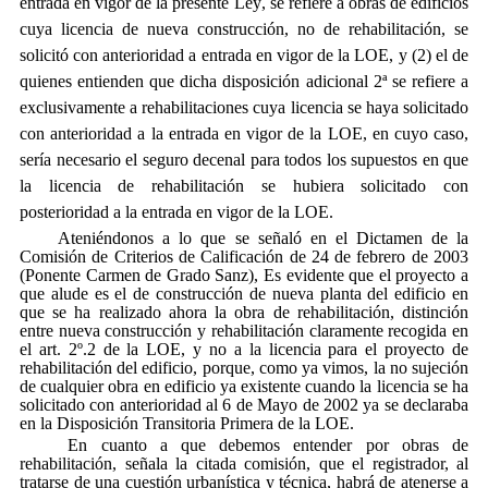
entrada en vigor de la presente Ley, se refiere a obras de edificios
cuya licencia de nueva construcción, no de rehabilitación, se
solicitó con anterioridad a entrada en vigor de la LOE, y (2) el de
quienes entienden que dicha disposición adicional 2ª se refiere a
exclusivamente a rehabilitaciones cuya licencia se haya solicitado
con anterioridad a la entrada en vigor de la LOE, en cuyo caso,
sería necesario el seguro decenal para todos los supuestos en que
la licencia de rehabilitación se hubiera solicitado con
posterioridad a la entrada en vigor de la LOE.
Ateniéndonos a lo que se señaló en el Dictamen de la
Comisión de Criterios de Calificación de 24 de febrero de 2003
(Ponente Carmen de Grado Sanz), Es evidente que el proyecto a
que alude es el de construcción de nueva planta del edificio en
que se ha realizado ahora la obra de rehabilitación, distinción
entre nueva construcción y rehabilitación claramente recogida en
el art. 2º.2 de la LOE, y no a la licencia para el proyecto de
rehabilitación del edificio, porque, como ya vimos, la no sujeción
de cualquier obra en edificio ya existente cuando la licencia se ha
solicitado con anterioridad al 6 de Mayo de 2002 ya se declaraba
en la Disposición Transitoria Primera de la LOE.
En cuanto a que debemos entender por obras de
rehabilitación, señala la citada comisión, que el registrador, al
tratarse de una cuestión urbanística y técnica, habrá de atenerse a