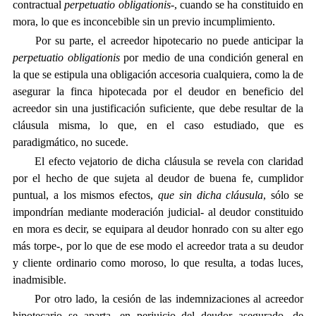
contractual 
perpetuatio obligationis
-, cuando se ha constituido en
mora, lo que es inconcebible sin un previo incumplimiento.
Por su parte, el acreedor hipotecario no puede anticipar la
perpetuatio obligationis
por medio de una condición general en
la que se estipula una obligación accesoria cualquiera, como la de
asegurar la finca hipotecada por el deudor en beneficio del
acreedor sin una justificación suficiente, que debe resultar de la
cláusula misma, lo que, en el caso estudiado, que es
paradigmático, no sucede.
El efecto vejatorio de dicha cláusula se revela con claridad
por el hecho de que sujeta al deudor de buena fe, cumplidor
puntual, a los mismos efectos,
que sin dicha cláusula
, sólo se
impondrían mediante moderación judicial- al deudor constituido
en mora es decir, se equipara al deudor honrado con su alter ego
más torpe-, por lo que de ese modo el acreedor trata a su deudor
y cliente ordinario como moroso, lo que resulta, a todas luces,
inadmisible.
Por otro lado, la cesión de las indemnizaciones al acreedor
hipotecario se aparta, en perjuicio del deudor asegurado, de