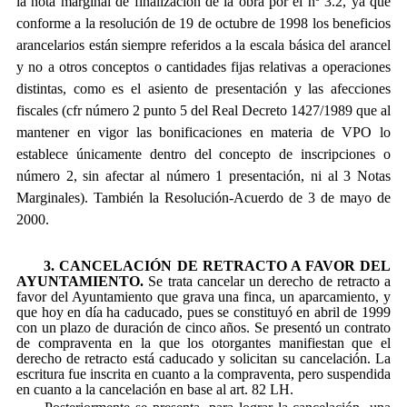
la nota marginal de finalización de la obra por el nº 3.2, ya que
conforme a la resolución de 19 de octubre de 1998 los beneficios
arancelarios están siempre referidos a la escala básica del arancel
y no a otros conceptos o cantidades fijas relativas a operaciones
distintas, como es el asiento de presentación y las afecciones
fiscales (cfr número 2 punto 5 del Real Decreto 1427/1989 que al
mantener en vigor las bonificaciones en materia de VPO lo
establece únicamente dentro del concepto de inscripciones o
número 2, sin afectar al número 1 presentación, ni al 3 Notas
Marginales). También la Resolución-Acuerdo de 3 de mayo de
2000.
3. CANCELACIÓN DE RETRACTO A FAVOR DEL
AYUNTAMIENTO.
Se trata cancelar un derecho de retracto a
favor del Ayuntamiento que grava una finca, un aparcamiento, y
que hoy en día ha caducado, pues se constituyó en abril de 1999
con un plazo de duración de cinco años. Se presentó un contrato
de compraventa en la que los otorgantes manifiestan que el
derecho de retracto está caducado y solicitan su cancelación. La
escritura fue inscrita en cuanto a la compraventa, pero suspendida
en cuanto a la cancelación en base al art. 82 LH.