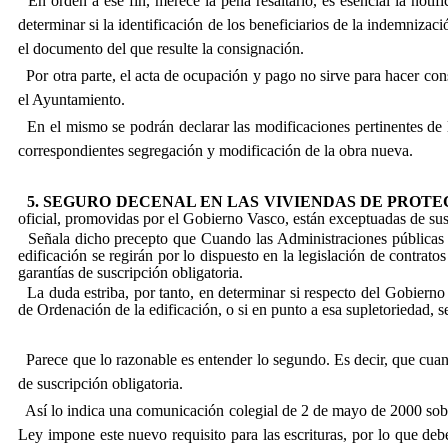
En orden a ese fin, merece la pena resaltarlo, es esencial la notif
determinar si la identificación de los beneficiarios de la indemnizaci
el documento del que resulte la consignación.
Por otra parte, el acta de ocupación y pago no sirve para hacer cons
el Ayuntamiento.
En el mismo se podrán declarar las modificaciones pertinentes de l
correspondientes segregación y modificación de la obra nueva.
5. SEGURO DECENAL EN LAS VIVIENDAS DE PROTE
oficial, promovidas por el Gobierno Vasco, están exceptuadas de susc
Señala dicho precepto que Cuando las Administraciones públicas y 
edificación se regirán por lo dispuesto en la legislación de contrat
garantías de suscripción obligatoria.
La duda estriba, por tanto, en determinar si respecto del Gobierno 
de Ordenación de la edificación, o si en punto a esa supletoriedad, s
Parece que lo razonable es entender lo segundo. Es decir, que cuando
de suscripción obligatoria.
Así lo indica una comunicación colegial de 2 de mayo de 2000 sobr
Ley impone este nuevo requisito para las escrituras, por lo que deb