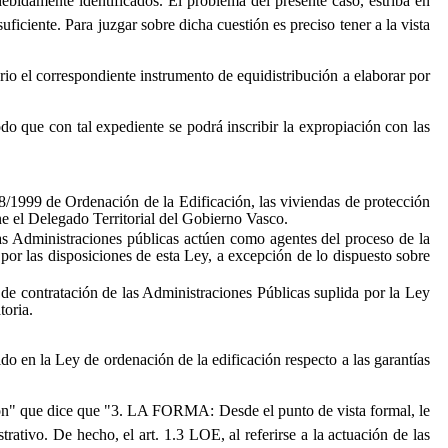
debidamente identificados. El problema del presente caso, estriba en
uficiente. Para juzgar sobre dicha cuestión es preciso tener a la vista
rio el correspondiente instrumento de equidistribución a elaborar por
o que con tal expediente se podrá inscribir la expropiación con las
38/1999 de Ordenación de la Edificación, las viviendas de protección
ne el Delegado Territorial del Gobierno Vasco.
las Administraciones públicas actúen como agentes del proceso de la
 por las disposiciones de esta Ley, a excepción de lo dispuesto sobre
 de contratación de las Administraciones Públicas suplida por la Ley
toria.
do en la Ley de ordenación de la edificación respecto a las garantías
ión" que dice que "3. LA FORMA: Desde el punto de vista formal, le
ativo. De hecho, el art. 1.3 LOE, al referirse a la actuación de las