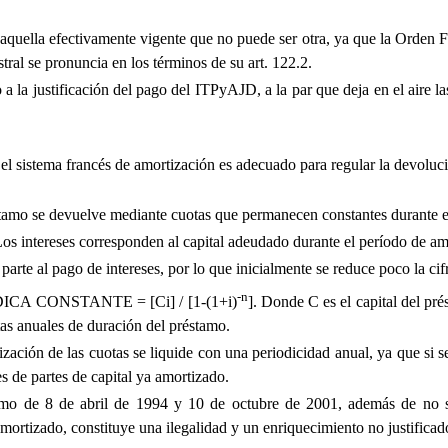
uella efectivamente vigente que no puede ser otra, ya que la Orden For
ral se pronuncia en los términos de su art. 122.2.
 la justificación del pago del ITPyAJD, a la par que deja en el aire la
 el sistema francés de amortización es adecuado para regular la devoluc
tamo se devuelve mediante cuotas que permanecen constantes durante el p
 Los intereses corresponden al capital adeudado durante el período de am
arte al pago de intereses, por lo que inicialmente se reduce poco la cif
-n
IÓDICA CONSTANTE = [Ci] / [1-(1+i)
]. Donde C es el capital del pré
tas anuales de duración del préstamo.
ación de las cuotas se liquide con una periodicidad anual, ya que si s
es de partes de capital ya amortizado.
emo de 8 de abril de 1994 y 10 de octubre de 2001, además de no s
amortizado, constituye una ilegalidad y un enriquecimiento no justificad