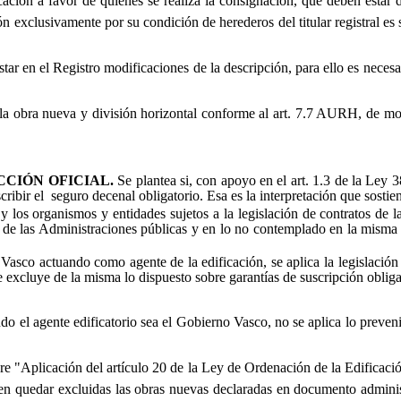
icación a favor de quienes se realiza la consignación, que deben estar 
ón exclusivamente por su condición de herederos del titular registral es s
tar en el Registro modificaciones de la descripción, para ello es necesa
a obra nueva y división horizontal conforme al art. 7.7 AURH, de mod
CCIÓN OFICIAL.
Se plantea si, con apoyo en el art. 1.3 de la Ley 
ribir el seguro decenal obligatorio. Esa es la interpretación que sostie
los organismos y entidades sujetos a la legislación de contratos de 
os de las Administraciones públicas y en lo no contemplado en la misma
Vasco actuando como agente de la edificación, se aplica la legislación
e excluye de la misma lo dispuesto sobre garantías de suscripción obliga
 el agente edificatorio sea el Gobierno Vasco, no se aplica lo preveni
e "Aplicación del artículo 20 de la Ley de Ordenación de la Edificac
en quedar excluidas las obras nuevas declaradas en documento administr