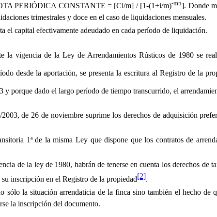
-mn
TA PERIÓDICA CONSTANTE = [Ci/m] / [1-(1+i/m)
].
Donde m
quidaciones trimestrales y doce en el caso de liquidaciones mensuales.
ta el capital efectivamente adeudado en cada período de liquidación.
 la vigencia de la Ley de Arrendamientos Rústicos de 1980 se reali
o desde la aportación, se presenta la escritura al Registro de la prop
y porque dado el largo período de tiempo transcurrido, el arrendamient
2003, de 26 de noviembre suprime los derechos de adquisición preferen
ansitoria 1ª de la misma Ley que dispone que los contratos de arrend
cia de la ley de 1980, habrán de tenerse en cuenta los derechos de tant
[2]
a su inscripción en el Registro de la propiedad
.
 sólo la situación arrendaticia de la finca sino también el hecho de q
rse la inscripción del documento.