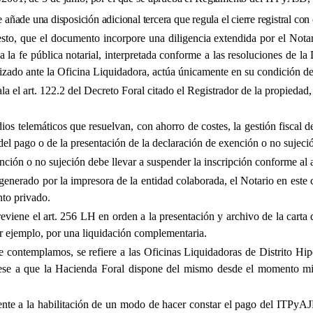
ñade una disposición adicional tercera que regula el cierre registral con 
o, que el documento incorpore una diligencia extendida por el Notari
vas a la fe pública notarial, interpretada conforme a las resoluciones
izado ante la Oficina Liquidadora, actúa únicamente en su condición de
ala el art. 122.2 del Decreto Foral citado el Registrador de la propieda
os telemáticos que resuelvan, con ahorro de costes, la gestión fiscal d
 del pago o de la presentación de la declaración de exención o no sujeci
nción o no sujeción debe llevar a suspender la inscripción conforme al 
nerado por la impresora de la entidad colaborada, el Notario en este ca
nto privado.
viene el art. 256 LH en orden a la presentación y archivo de la carta
or ejemplo, por una liquidación complementaria.
 contemplamos, se refiere a las Oficinas Liquidadoras de Distrito Hip
pese a que la Hacienda Foral dispone del mismo desde el momento mi
ente a la habilitación de un modo de hacer constar el pago del ITPyA