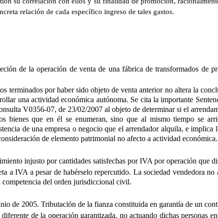
ión su correlación con ellos y su finalidad de promoción, racionalmente 
reta relación de cada específico ingreso de tales gastos.
ón de la operación de venta de una fábrica de transformados de produc
os terminados por haber sido objeto de venta anterior no altera la concl
ollar una actividad económica autónoma. Se cita la importante Senten
consulta V0356-07, de 23/02/2007 al objeto de determinar si el arrenda
e los bienes que en él se enumeran, sino que al mismo tiempo se arr
stencia de una empresa o negocio que el arrendador alquila, e implica la
 consideración de elemento patrimonial no afecto a actividad económica.
miento injusto por cantidades satisfechas por IVA por operación que di
jeta a IVA a pesar de habérselo repercutido. La sociedad vendedora no 
competencia del orden jurisdiccional civil.
unio de 2005
.
Tributación de la fianza constituida en garantía de un cont
diferente de la operación garantizada, no actuando dichas personas en e