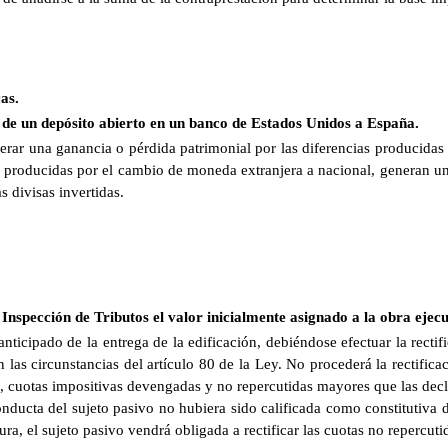
as.
a de un depósito abierto en un banco de Estados Unidos a España.
enerar una ganancia o pérdida patrimonial por las diferencias producida
s producidas por el cambio de moneda extranjera a nacional, generan una
s divisas invertidas.
nspección de Tributos el valor inicialmente asignado a la obra ejec
ticipado de la entrega de la edificación, debiéndose efectuar la rectif
as circunstancias del artículo 80 de la Ley. No procederá la rectifica
, cuotas impositivas devengadas y no repercutidas mayores que las decla
conducta del sujeto pasivo no hubiera sido calificada como constitutiva 
ra, el sujeto pasivo vendrá obligada a rectificar las cuotas no repercuti