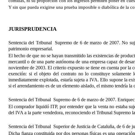
comidas, ni su proporción con los ingresos permiten poner en cuest
Y sin que pueda exigirse una prueba imposible o diabólica de la conc
JURISPRUDENCIA
Sentencia del Tribunal Supremo de 6 de marzo de 2007. No sujeci
patrimonio empresarial.
El hecho de que no se hayan transmitido las existencias de product
mercantil o de una parte autónoma de una empresa capaz de desarr
noviembre de 2003. El criterio expuesto se tiene en cuenta por la 
exención: si el objeto del contrato no lo constituye solament
inmediatamente explotada, estaría sujeta a IVA. Ello supone la exi
si el arrendamiento es de un elemento aislado, el mismo tendría la
Sentencia del Tribunal Supremo de 6 de marzo de 2007.
Enriqueci
El comprador liquidó ITP, por entender que la venta no estaba su
del IVA a la parte vendedora, reconociendo el Tribunal Supremo la 
Sentencia del Tribunal Superior de Justicia de Cataluña, de 6 de j
Dicha fianza constituida por dos personas físicas es una operación 