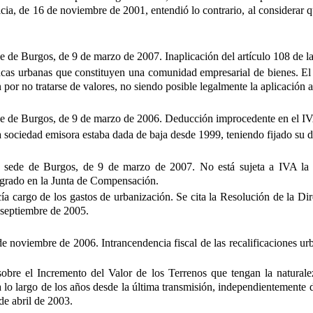
icia, de 16 de noviembre de 2001, entendió lo contrario, al considerar 
ede de Burgos, de 9 de marzo de 2007.
Inaplicación del artículo 108 de 
fincas urbanas que constituyen una comunidad empresarial de bienes. El
por no tratarse de valores, no siendo posible legalmente la aplicación a
ede de Burgos, de 9 de marzo de 2006. Deducción improcedente en el IVA
a sociedad emisora estaba dada de baja desde 1999, teniendo fijado su do
, sede de Burgos, de 9 de marzo de 2007. No está sujeta a IVA la ve
tegrado en la Junta de Compensación.
ía cargo de los gastos de urbanización. Se cita la Resolución de la D
 septiembre de 2005.
e noviembre de 2006. Intrancendencia fiscal de las recalificaciones urba
 sobre el Incremento del Valor de los Terrenos que tengan la natura
a lo largo de los años desde la última transmisión, independientemente d
de abril de 2003.