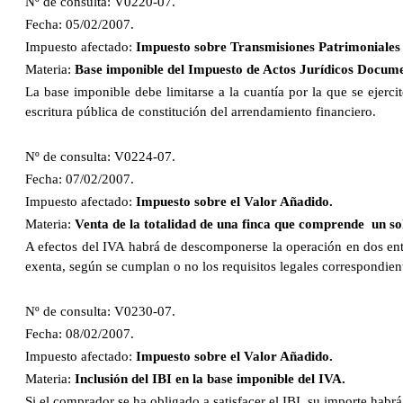
Nº de consulta: V0220-07.
Fecha: 05/02/2007.
Impuesto afectado:
Impuesto sobre Transmisiones Patrimoniales
Materia:
Base imponible del Impuesto de Actos Jurídicos Document
La base imponible debe limitarse a la cuantía por la que se ejerci
escritura pública de constitución del arrendamiento financiero.
Nº de consulta: V0224-07.
Fecha: 07/02/2007.
Impuesto afectado:
Impuesto sobre el Valor Añadido.
Materia:
Venta de la totalidad de una finca que comprende un sol
A efectos del IVA habrá de descomponerse la operación en dos entre
exenta, según se cumplan o no los requisitos legales correspondien
Nº de consulta: V0230-07.
Fecha: 08/02/2007.
Impuesto afectado:
Impuesto sobre el Valor Añadido.
Materia:
Inclusión del IBI en la base imponible del IVA.
Si el comprador se ha obligado a satisfacer el IBI, su importe habrá