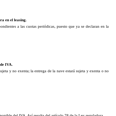
a en el leasing.
pondientes a las cuotas periódicas, puesto que ya se declaran en la
 de IVA.
jeta y no exenta; la entrega de la nave estará sujeta y exenta o no
ponible del IVA. Así resulta del artículo 78 de la Ley reguladora.