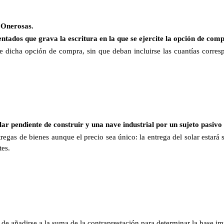
 Onerosas.
ados que grava la escritura en la que se ejercite la opción de compr
te dicha opción de compra, sin que deban incluirse las cuantías corres
ar pendiente de construir y una nave industrial por un sujeto pasivo
gas de bienes aunque el precio sea único: la entrega del solar estará su
tes.
 de añadirse a la suma de la contraprestación para determinar la base im