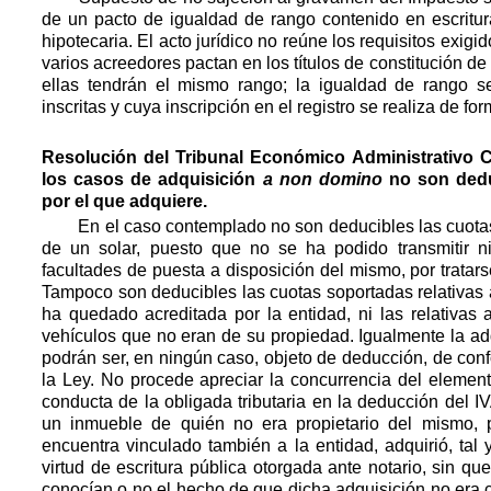
de un pacto de igualdad de rango contenido en escritur
hipotecaria. El acto jurídico no reúne los requisitos exigi
varios acreedores pactan en los títulos de constitución d
ellas tendrán el mismo rango; la igualdad de rango s
inscritas y cuya inscripción en el registro se realiza de fo
Resolución del Tribunal Económico Administrativo Ce
los casos de adquisición
a non domino
no son dedu
por el que adquiere.
En el caso contemplado no son deducibles las cuotas 
de un solar, puesto que no se ha podido transmitir n
facultades de puesta a disposición del mismo, por trata
Tampoco son deducibles las cuotas soportadas relativas 
ha quedado acreditada por la entidad, ni las relativas
vehículos que no eran de su propiedad. Igualmente la ad
podrán ser, en ningún caso, objeto de deducción, de conf
la Ley. No procede apreciar la concurrencia del element
conducta de la obligada tributaria en la deducción del I
un inmueble de quién no era propietario del mismo, p
encuentra vinculado también a la entidad, adquirió, tal
virtud de escritura pública otorgada ante notario, sin 
conocían o no el hecho de que dicha adquisición no era 