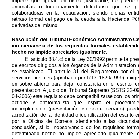
importe que figuran en dicho justificante, no puede 
anomalías o funcionamiento defectuoso que se pu
colaboradoras en la recaudación, siendo dichas enti
retraso formal del pago de la deuda a la Hacienda Pú
derivadas del mismo. 
Resolución del Tribunal Económico Administrativo Cen
inobservancia de los requisitos formales establecid
hecho no impide apreciarlos igualmente.
 El artículo 38.4.c) de la Ley 30/1992 permite la pres
de escritos dirigidos a los órganos de la Administración
se establezca. El artículo 31 del Reglamento por el 
servicios postales (aprobado por R.D. 1829/1999), exig
en sobre abierto para dejar constancia en el escrito, e
presentación. A juicio del Tribunal Supremo (SSTS 22-0
04-2006) este requisito debe compatibilizarse con los princ
actione y antiformalista que inspira el procedimi
incumplimiento (presentación en sobre cerrado) pued
acreditación de la identidad o identificación del escrito e
por la Oficina de Correos, atendiendo a las circunst
conclusión, si la inobservancia de los requisitos form
determinado hecho no impide apreciarlo igualmente, 