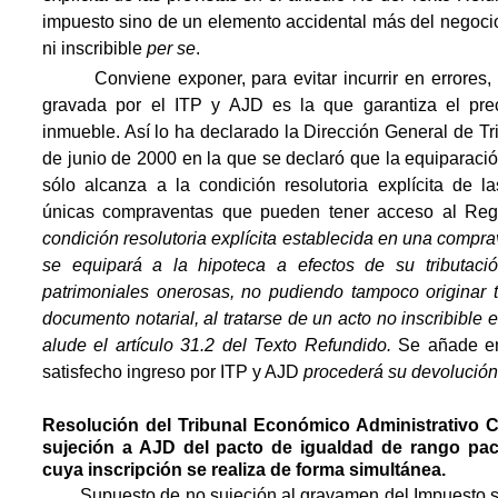
impuesto sino de un elemento accidental más del negocio 
ni inscribible
per se
.
Conviene exponer, para evitar incurrir en errores, q
gravada por el ITP y AJD es la que garantiza el pre
inmueble. Así lo ha declarado la Dirección General de T
de junio de 2000 en la que se declaró que la equiparación
sólo alcanza a la condición resolutoria explícita de 
únicas compraventas que pueden tener acceso al Reg
condición resolutoria explícita establecida en una compra
se equipará a la hipoteca a efectos de su tributaci
patrimoniales onerosas, no pudiendo tampoco originar tr
documento notarial, al tratarse de un acto no inscribible 
alude el artículo 31.2 del Texto Refundido.
Se añade en
satisfecho ingreso por ITP y AJD
procederá su devolución
Resolución del Tribunal Económico Administrativo Ce
sujeción a AJD del pacto de igualdad de rango pac
cuya inscripción se realiza de forma simultánea.
Supuesto de no sujeción al gravamen del Impuesto s