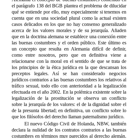
el parágrafo 138 del BGB plantea el problema de dilucidar
qué se entiende por ello, muy especialmente si tenemos en
cuenta que en una sociedad plural como la actual existen
casos delicados en los que no hay consenso generalizado
acerca de los valores morales y de su jerarquía. Añaden
que en la doctrina alemana se establece una conexión entre
las buenas costumbres y el orden público. Este último es
un concepto que resulta en Alemania difícil de definir,
como entre nosotros, pero que en definitiva viene a
relacionarse con la moral en el sentido de que se trata de
los principios de la ética jurídica en la que descansan los
preceptos legales. Así se han considerado negocios
jurídicos contrarios a las buenas costumbres los relativos al
tráfico sexual, todo ello con anterioridad a la legalización
efectuada en el año 2002. En la polémica existente sobre la
legalización de la prostitución se observa un conflicto
sobre la jerarquía de los valores: el de la dignidad sobre el
de la presunta libertad; en definitiva, un conflicto sobre lo
que los filósofos del derecho llaman paternalismo jurídico.
El nuevo
C
ódigo
C
ivil de Holanda, NBW, también
declara la nulidad de los contratos contrarios a las buenas
costumbres en términos muy parecidos al derecho alemán.