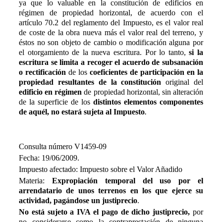
ya que lo valuable en la constitución de edificios en
régimen de propiedad horizontal, de acuerdo con el
artículo 70.2 del reglamento del Impuesto, es el valor real
de coste de la obra nueva más el valor real del terreno, y
éstos no son objeto de cambio o modificación alguna por
el otorgamiento de la nueva escritura. Por lo tanto,
si la
escritura se limita a recoger el acuerdo de subsanación
o rectificación
de los
coeficientes de participación en la
propiedad resultantes de la constitución
original del
edificio en régimen
de propiedad horizontal, sin alteración
de la superficie de los
distintos elementos componentes
de aquél, no estará sujeta al Impuesto
.
Consulta número V1459-09
Fecha: 19/06/2009.
Impuesto afectado: Impuesto sobre el Valor Añadido
Materia:
Expropiación temporal del uso por el
arrendatario de unos terrenos en los que ejerce su
actividad, pagándose un justiprecio
.
No está sujeto a IVA el pago de dicho justiprecio,
por
no considerarse como la contraprestación de ninguna