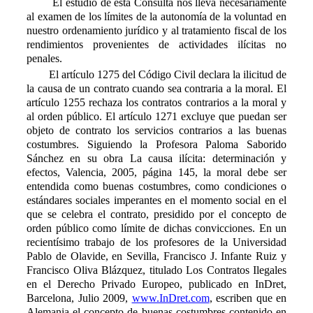
El estudio de esta Consulta nos lleva necesariamente
al examen de los límites de la autonomía de la voluntad en
nuestro ordenamiento jurídico y al tratamiento fiscal de los
rendimientos provenientes de actividades ilícitas no
penales.
El artículo 1275 del Código Civil declara la ilicitud de
la causa de un contrato cuando sea contraria a la moral. El
artículo 1255 rechaza los contratos contrarios a la moral y
al orden público. El artículo 1271 excluye que puedan ser
objeto de contrato los servicios contrarios a las buenas
costumbres. Siguiendo la Profesora Paloma Saborido
Sánchez en su obra La causa ilícita: determinación y
efectos, Valencia, 2005, página 145, la moral debe ser
entendida como buenas costumbres, como condiciones o
estándares sociales imperantes en el momento social en el
que se celebra el contrato, presidido por el concepto de
orden público como límite de dichas convicciones. En un
recientísimo trabajo de los profesores de la Universidad
Pablo de Olavide, en Sevilla, Francisco J. Infante Ruiz y
Francisco Oliva Blázquez, titulado Los Contratos Ilegales
en el Derecho Privado Europeo, publicado en InDret,
Barcelona, Julio 2009,
www.InDret.com
, escriben que en
Alemania el concepto de buenas costumbres contenido en