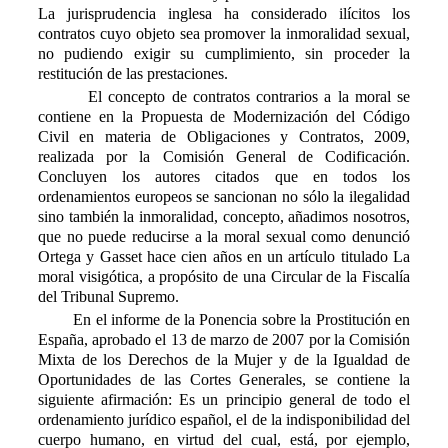
La jurisprudencia inglesa ha considerado ilícitos los
contratos cuyo objeto sea promover la inmoralidad sexual,
no pudiendo exigir su cumplimiento, sin proceder la
restitución de las prestaciones.
El concepto de contratos contrarios a la moral se
contiene en la Propuesta de Modernización del Código
Civil en materia de Obligaciones y Contratos, 2009,
realizada por la
C
omisión
G
eneral de
C
odificación.
Concluyen los autores citados que en todos los
ordenamientos europeos se sancionan no sólo la ilegalidad
sino también la inmoralidad, concepto, añadimos nosotros,
que no puede reducirse a la moral sexual como denunció
Ortega y Gasset hace cien años en un artículo titulado La
moral visigótica, a propósito de una Circular de la Fiscalía
del Tribunal Supremo.
En el informe de la
P
onencia sobre la Prostitución en
España, aprobado el 13 de marzo de 2007 por la Comisión
Mixta de los Derechos de la Mujer y de la Igualdad de
Oportunidades de las Cortes Generales, se contiene la
siguiente afirmación: Es un principio general de todo el
ordenamiento jurídico español, el de la indisponibilidad del
cuerpo humano, en virtud del cual, está, por ejemplo,