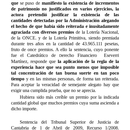
que
se puso de
manifiesto la existencia de incrementos
de patrimonio no justificados en varios ejercicios, la
actora pretendió justificar la existencia de las
cantidades detectadas por la Administración alegando
el hecho de que había sido reiterada e inusitadamente
agraciada con diversos premios
de la Lotería Nacional,
de la ONCE. y de la Lotería Primitiva, siendo premiada
durante tres años en la cantidad de 43.965.111 pesetas,
fruto de once premios. A ello la sentencia, cuyo ponente
fue el
C
atedrático de
erecho
F
inanciero Eseverri
D
M
artínez, responde que 
la aplicación de la regla de la
experiencia hace que sea punto menos que imposible
tal concentración de tan buena suerte en tan poco
tiempo
y en las mismas personas, de forma tan reiterada.
Para aceptar la veracidad de semejante alegato hay que
exigir una cumplida prueba, que no se aprecia.
Hubiera sido más creíble un premio por la indicada
cantidad global que muchos premios cuya suma ascienda a
dicho importe.
Sentencia del Tribunal Superior de Justicia de
Cantabria de 1 de Abril de 2009, Recurso 1/2008.