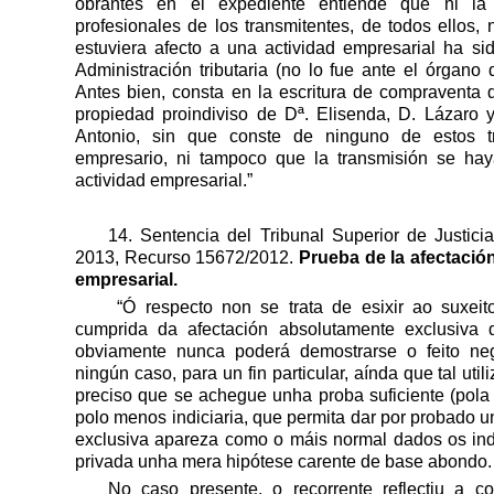
obrantes en el expediente entiende que ni la
profesionales de los transmitentes, de todos ellos,
estuviera afecto a una actividad empresarial ha si
Administración tributaria (no lo fue ante el órgano
Antes bien, consta en la escritura de compraventa 
propiedad proindiviso de Dª. Elisenda, D. Lázaro
Antonio, sin que conste de ninguno de estos t
empresario, ni tampoco que la transmisión se hay
actividad empresarial.”
14. Sentencia del Tribunal Superior de Justici
2013, Recurso 15672/2012.
Prueba de la afectación
empresarial.
“Ó respecto non se trata de esixir ao suxeit
cumprida da afectación absolutamente exclusiva d
obviamente nunca poderá demostrarse o feito nega
ningún caso, para un fin particular, aínda que tal util
preciso que se achegue unha proba suficiente (pola
polo menos indiciaria, que permita dar por probado 
exclusiva apareza como o máis normal dados os indi
privada unha mera hipótese carente de base abondo.
No caso presente, o recorrente reflectiu a c