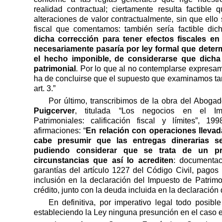
realidad contractual; ciertamente resulta factible
alteraciones de valor contractualmente, sin que ello
fiscal que comentamos: también sería factible dic
dicha corrección para tener efectos fiscales e
necesariamente pasaría por ley formal que determ
el hecho imponible, de considerarse que dicha
patrimonial
. Por lo que al no contemplarse expresame
ha de concluirse que el supuesto que examinamos tam
art. 3.”
Por último, transcribimos de la obra del Aboga
Puigcerver
, titulada “Los negocios en el Im
Patrimoniales: calificación fiscal y límites”, 1
afirmaciones: “
En relación con operaciones lleva
cabe presumir que las entregas dinerarias 
pudiendo considerar que se trata de un p
circunstancias que así lo acrediten
: documentac
garantías del artículo 1227 del Código Civil, pagos 
inclusión en la declaración del Impuesto de Patrim
crédito, junto con la deuda incluida en la declaración d
En definitiva, por imperativo legal todo posib
estableciendo la Ley ninguna presunción en el caso 