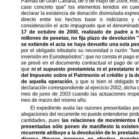
Palmas de Gran Canaria, de 5 de mayo de 2009, Recu
caso concreto que” los elementos tenidos en cuen
declarar la existencia de donación disimulada expres
directo entre los hechos base o indiciaros y
consideración el acto impugnado que el denominado
17 de octubre de 2000, realizado de padre a h
millones de pesetas, no fija plazo de devolución 
se extiende el acta se haya devuelto una sola pe
por el obligado tributario su necesidad o razón "fu
inversión en Eurodepósitos"; que no consta el pago ef
se prevé en el documento contractual el pago de un
que
ni el supuesto prestamista ni el prestatario
del Impuesto sobre el Patrimonio el crédito y la
de aquella operación
, y que si bien el obligado t
declaración correspondiente al ejercicio 2002, dicha 
mes de junio de 2003 cuando las actuaciones inspec
mes de marzo del mismo año.
El expediente avala las razones presentadas por 
alegaciones del recurrente no puede entenderse proba
cantidades, pues
las relaciones de movimientos b
presentadas sólo ponen de manifiesto la existen
recurrente atribuye a la devolución de lo prestado
diversa (figuran ingresos en efectivo, transf