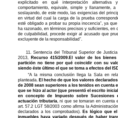
explicitado en qué interpretación alternativ
comportamiento, equivale, simple y llanamente, a i
soslayando, de este modo, las exigencias del princi
en virtud del cual la carga de la prueba correspon
esté obligado a probar su propia inocencia", ya que
ha razonado, en términos precisos y suficientes, en 
de culpabilidad, procede exigir al acusado que pru
excluyente de la responsabilidad".
11. Sentencia del Tribunal Superior de Justi
2013,
Recurso 415/2009.El valor de los bienes 
partición no tiene por qué coincidir con su valo
siendo éste último el que se toma a efectos del IS
“A la misma conclusión llega la Sala en rel
planteada.
El hecho de que los valores declarados 
de 2008 sean superiores a los tenidos en cuenta 
que se hizo al actor (que presentó el escrito inicia
en concepto de Impuesto sobre Sucesiones el
actuación tributaria
, ni que se tomaran en cuenta 
art. 57.2 LGT 58/2003 como afirma la Administración 
declarados a los comprobados).
Es lógico que el
inmuebles haya variado después de haber trans