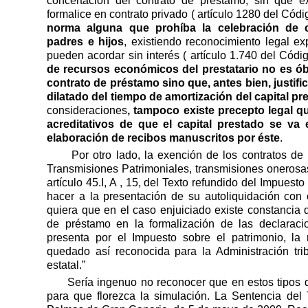
concertación del contrato de préstamo, sin que e
formalice en contrato privado ( artículo 1280 del Códi
norma alguna que prohíba la celebración de 
padres e hijos
, existiendo reconocimiento legal e
pueden acordar sin interés ( artículo 1.740 del Códi
de recursos económicos del prestatario no es ób
contrato de préstamo sino que, antes bien, justifi
dilatado del tiempo de amortización del capital pr
consideraciones
, tampoco existe precepto legal
acreditativos de que el capital prestado se va 
elaboración de recibos manuscritos por éste
.
Por otro lado, la exención de los contratos de
Transmisiones Patrimoniales, transmisiones onerosas
artículo 45.I, A , 15, del Texto refundido del Impues
hacer a la presentación de su autoliquidación con
quiera que en el caso enjuiciado existe constancia d
de préstamo en la formalización de las declaraci
presenta por el Impuesto sobre el patrimonio, la
quedado así reconocida para la Administración tri
estatal.”
Sería ingenuo no reconocer que en estos tipo
para que florezca la simulación. La Sentencia de