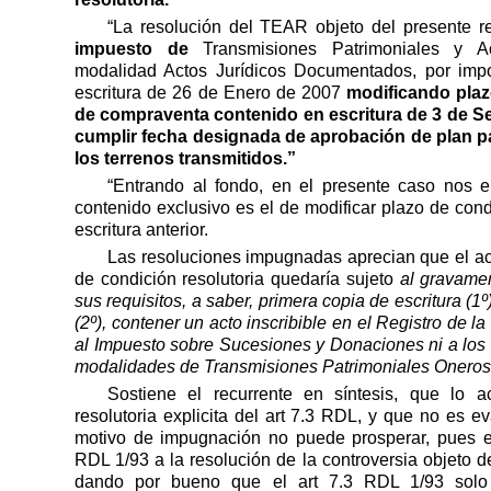
“La resolución del TEAR objeto del presente r
impuesto de
Transmisiones Patrimoniales y Ac
modalidad Actos Jurídicos Documentados, por impo
escritura de 26 de Enero de 2007
modificando plaz
de compraventa contenido en escritura de 3 de S
cumplir fecha designada de aprobación de plan pa
los terrenos transmitidos.”
“Entrando al fondo, en el presente caso nos 
contenido exclusivo es el de modificar plazo de cond
escritura anterior.
Las resoluciones impugnadas aprecian que el ac
de condición resolutoria quedaría sujeto
al gravamen
sus requisitos, a saber, primera copia de escritura (1º
(2º), contener un acto inscribible en el Registro de la
al Impuesto sobre Sucesiones y Donaciones ni a los
modalidades de Transmisiones Patrimoniales Onerosa
Sostiene el recurrente en síntesis, que lo 
resolutoria explicita del art 7.3 RDL, y que no es ev
motivo de impugnación no puede prosperar, pues en
RDL 1/93 a la resolución de la controversia objeto d
dando por bueno que el art 7.3 RDL 1/93 solo 