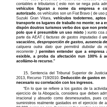
contables e tributarios ( esto non se nega pola adm
vehículos figuran a nome da empresa e co
autorizado
, os vehículos son un Fiat Bravo ( de uso 
Suzuki Gran Vitara,
vehículos todoterreo, aptos
transporte os lugares de traballo no monte
;
se a 
dispón doutros turismos verbo dos que non prete
polo que é presumible un uso mixto
) xunto coa a
parte da AEAT (
facturas de gastos imputadas ó
us
vacacións, desproporción de gastos, ausencia d
calquera outra dato que permitirá dubidar da r
recorrente )
permiten entender que a empresa 
esixible, a proba da afectación nun 100% á ac
acollámo-lo recurso.”
15. Sentencia del Tribunal Superior de Justic
2013, Recurso 719/2010.
Deducción de gastos en e
necesario su correlación con los ingresos.
“En lo que se refiere a los gastos de la activid
ejercicio de la Abogacía, considera que deben admi
irracional y absurdo como desmesurados, pues c
suministros realmente gastados en el ejercicio de 