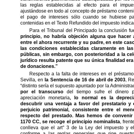
las reglas establecidas al efecto para el impue
ajustándose en todo al concepto de préstamo conteni
el pago de intereses sólo cuando se hubiese pa
contenidas en el Texto Refundido del impuesto indic
Para el Tribunal del Principado la conclusión f
principio, no habría objeción alguna que hacer 
entre el ahora recurrente y su padre, en este ca
las condiciones establecidas claramente en las
públicas, sin embargo, con posterioridad a la ce
jurídico resulta patente que su única finalidad era
de donaciones.”
Respecto a la falta de intereses en el préstam
Sevilla, en
la Sentencia de 16 de abril de 2003
, R
“distinto sería el supuesto apuntado por la Administra
por el transcurso
del tiempo sufre el dinero 
apreciación monetaria
, lo normal es la deprec
descubrir una ventaja a favor del prestatario
y 
perjuicio
patrimonial, consistente entre el men
respecto del prestado. Mas hemos de convenir 
1170 CC, se recoge el principio nominalista
, frent
conlleva que el art° 3 de la Ley del impuesto y el
conforme a las reglas generales que rige nuestro