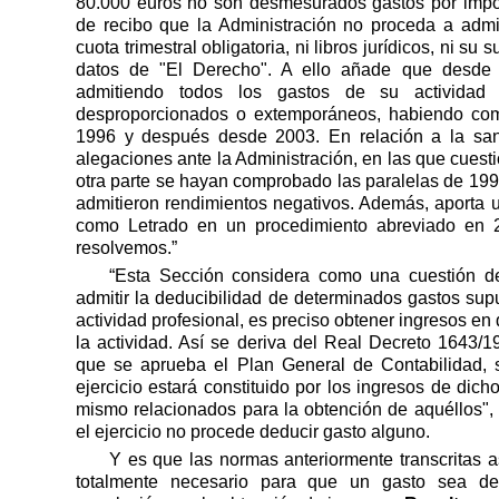
80.000 euros no son desmesurados gastos por impo
de recibo que la Administración no proceda a admi
cuota trimestral obligatoria, ni libros jurídicos, ni s
datos de "El Derecho". A ello añade que desde
admitiendo todos los gastos de su actividad p
desproporcionados o extemporáneos, habiendo com
1996 y después desde 2003. En relación a la san
alegaciones ante la Administración, en las que cuesti
otra parte se hayan comprobado las paralelas de 1990
admitieron rendimientos negativos. Además, aporta u
como Letrado en un procedimiento abreviado en 
resolvemos.”
“Esta Sección considera como una cuestión de
admitir la deducibilidad de determinados gastos su
actividad profesional, es preciso obtener ingresos en
la actividad. Así se deriva del Real Decreto 1643/1
que se aprueba el Plan General de Contabilidad, s
ejercicio estará constituido por los ingresos de dich
mismo relacionados para la obtención de aquéllos", 
el ejercicio no procede deducir gasto alguno.
Y es que las normas anteriormente transcritas as
totalmente necesario para que un gasto sea de