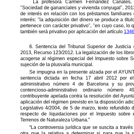
La profesora Carmen Fernández Canales, e
"Sociedad de gananciales y vivienda conyugal", 2013
de interés en relación con los préstamos familiare
interés: "la adquisición del dinero se produce a título
pertenece con carácter privativo", "en cuyo caso, lo
también será privativo por aplicación del artículo
1346
6. Sentencia del Tribunal Superior de Justicia
2013, Recurso 123/2012. La legalización de los libro
acogerse al régimen especial del Impuesto sobre 
sujeción de la plusvalía municipal.
Se impugna en la presente alzada por el A
sentencia dictada en fecha 17 abril 2012 por e
administrativo número 4 de Barcelona y su provi
contencioso-administrativo ordinario número 4
contribuyente apelada contra la resolución del Ayun
aplicación del régimen previsto en la disposición ad
Legislativo 4/2004, de 5 de marzo, texto refundido
respecto de liquidaciones por el Impuesto sobre 
Terrenos de Naturaleza Urbana.”
“La controversia jurídica que se suscita a travé
otra que la relativa a determinar si para que la 