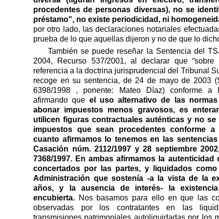
procedentes de personas diversas), no se identi
préstamo", no existe periodicidad, ni homogeneida
por otro lado, las declaraciones notariales efectuad
prueba de lo que aquellas dijeron y no de que lo dicho
También se puede reseñar la Sentencia del TSJ
2004, Recurso 537/2001, al declarar que “sobre 
referencia a la doctrina jurisprudencial del Tribunal
recoge en su sentencia, de 24 de mayo de 2003 (S
6398/1998 , ponente: Mateo Díaz) conforme a
afirmando que
el uso alternativo de las normas 
abonar impuestos menos gravosos, es enteram
utilicen figuras contractuales auténticas y no se 
impuestos que sean procedentes conforme a
cuanto afirmamos lo tenemos en las sentencias
Casación núm. 2112/1997 y 28 septiembre 200
7368/1997. En ambas afirmamos la autenticidad 
concertados por las partes, y liquidados como t
Administración que sostenía -a la vista de la e
años, y la ausencia de interés- la existenc
encubierta.
Nos basamos para ello en que las con
observadas por los contratantes en las liqui
transmisiones patrimoniales autoliquidadas por los 