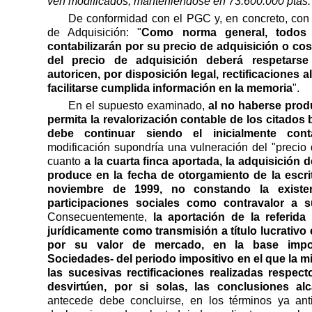
ven modificados, manteniéndose en 73.600.000 ptas.
De conformidad con el PGC y, en concreto, con e
de Adquisición: "
Como norma general, todos
contabilizarán por su precio de adquisición o cos
del precio de adquisición deberá respetars
autoricen, por disposición legal, rectificaciones 
facilitarse cumplida información en la memoria
".
En el supuesto examinado,
al no haberse prod
permita la revalorización contable de los citados 
debe continuar siendo el inicialmente conta
modificación supondría una vulneración del "precio 
cuanto
a la cuarta finca aportada, la adquisición 
produce en la fecha de otorgamiento de la escrit
noviembre de 1999, no constando la existe
participaciones sociales como contravalor a 
Consecuentemente,
la aportación de la referida 
jurídicamente como transmisión a título lucrativo 
por su valor de mercado, en la base impo
Sociedades- del periodo impositivo en el que la 
las sucesivas rectificaciones realizadas respect
desvirtúen, por si solas, las conclusiones a
antecede debe concluirse, en los términos ya anti