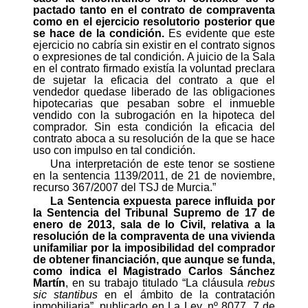
pactado tanto en el contrato de compraventa
como en el ejercicio resolutorio posterior que
se hace de la condición.
Es evidente que este
ejercicio no cabría sin existir en el contrato signos
o expresiones de tal condición. A juicio de la Sala
en el contrato firmado existía la voluntad preclara
de sujetar la eficacia del contrato a que el
vendedor quedase liberado de las obligaciones
hipotecarias que pesaban sobre el inmueble
vendido con la subrogación en la hipoteca del
comprador. Sin esta condición la eficacia del
contrato aboca a su resolución de la que se hace
uso con impulso en tal condición.
Una interpretación de este tenor se sostiene
en la sentencia 1139/2011, de 21 de noviembre,
recurso 367/2007 del TSJ de Murcia.”
La Sentencia expuesta parece influida por
la Sentencia del Tribunal Supremo de 17 de
enero de 2013, sala de lo Civil,
relativa a la
resolución de la compraventa de una vivienda
unifamiliar por la imposibilidad del comprador
de obtener financiación, que aunque se funda,
como indica el Magistrado Carlos Sánchez
Martín
, en su trabajo titulado “La cláusula
rebus
sic stantibus
en el ámbito de la contratación
inmobiliaria”, publicado en La Ley, nº 8077, 7 de