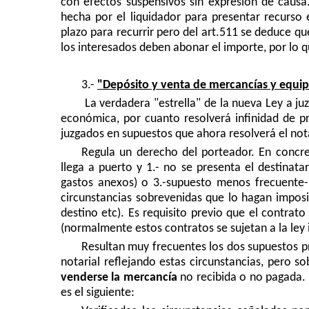
con efectos suspensivos sin expresión de caus
hecha por el liquidador para presentar recurso 
plazo para recurrir pero del art.511 se deduce que
los interesados deben abonar el importe, por lo q
3.-
"Depósito y venta de mercancías y equip
La verdadera "estrella" de la nueva Ley a ju
económica, por cuanto resolverá infinidad de pr
juzgados en supuestos que ahora resolverá el not
Regula un derecho del porteador. En concre
llega a puerto y 1.- no se presenta el destinatar
gastos anexos) o 3.-supuesto menos frecuente- 
circunstancias sobrevenidas que lo hagan imposib
destino etc). Es requisito previo que el contrat
(normalmente estos contratos se sujetan a la ley i
Resultan muy frecuentes los dos supuestos pr
notarial reflejando estas circunstancias, pero s
venderse la mercancía
no recibida o no pagada. 
es el siguiente: