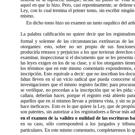
aquel en que lo hizo. Pero, casi repentinamente, se detiene 
Ley, con lo cual termina el primer tomo, sin escribir ningú
mismo.
En dicho tomo hizo un examen un tanto raquítico del artí
La palabra calificación no
quiere decir que los registrador
formal y solemne de las circunstancias extrínsecas de las
otorgantes: esto, sobre no ser propio de sus funcione
produciría retrasos y perjuicios a los que tuvieran derechos 
examinar, inspeccionar si el documento que se les presenta 
las leyes exigen en los de su clase, y si los otorgantes tien
los términos que en este mismo comentario expondremos, 
inscripción.
Esto equivale a decir: que no inscriban los doc
faltas lleven en sí un vicio radical que pueda conocerse s
investigaciones que el mismo registro facilite; para procur
se verifique, no procedan a la inscripción que se les pid
callara, deberían hacer, porque el registro está abierto par
aquellos que en sí mismos llevan a primera vista, y sin su 
hace ineficaces. Esto es lo que quiere la Ley, que de propós
son patentes, sin autorizar a los registradores a llevar
más ad
en el examen de
validez o nulidad de las escrituras b
la
en su caso, sólo corresponderá a los juzgados y tribun
particulares. En este mismo comentario, completaremos lo que