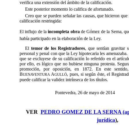
verifica una extensión del ámbito de la calificación.
Este posterior momento lo califica de afortunado.
Creo que se pueden señalar las causas, que hicieron que 
calificación restringida:
El influjo de la
incompleta obra
de Gómez de la Serna, que,
había participado en la elaboración de la Ley.
El
temor de los Registradores
, que sentían gravitar 
personal y penal con que la Ley hipotecaria les amenazaba. S
que se excluyese de su calificación lo referido en el artíc
por ello, es lógico que no hubiese ninguna protesta. Segu
promoción, por oposición, en 1872. En este sentido
B
A
, pues, si según éste, el Registra
UENAVENTURA
GULLÓ
puede calificar la validez intrínseca de los títulos.
Pontevedra, 26 de mayo de 2014
VER
PEDRO GOMEZ DE LA SERNA (apunt
jurídica
),