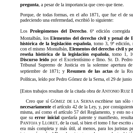
pregunta
, a pesar de la importancia que creo que tiene.
Porque, de todas formas, en el año 1871, que fue el de s
padeciendo una enfermedad, escribió lo siguiente:
Los
Prolegómenos del Derecho
. 6ª edición corregida
Montalbán, los
Elementos del derecho civil y penal de
histórica de la legislación española
, tomo 3, 9ª edición
con el mismo Montalbán,
Elementos del derecho civil y 
reseña histórica de la legislación española
, tomo 1, 1
Discurso leído
por el Excelentísimo e Ilmo. Sr. D. Pedro
Tribunal Supremo de Justicia en la solemne apertura de
septiembre de 1871; y
Resumen de las actas
de la Re
Políticas, leído por Pedro Gómez de la Serna, el
29 de junio
[Estos trabajos resultan de la citada obra de A
R
NTONIO
UIZ
Creo que sí
G
S
escribiese tan sól
ÓMEZ
DE LA
ERNA
necesariamente
el artículo 42 de la Ley, y, por consiguient
misma, así como el artículo 57 del Reglamento, y esto no 
que su
error inicial
quedaría patente y manifiesto, resulta
P
y L
, de la cual, si bien el tomo I fue escrito
ANTOJA
LORET
era más completa y más útil, al menos, para los juristas pr