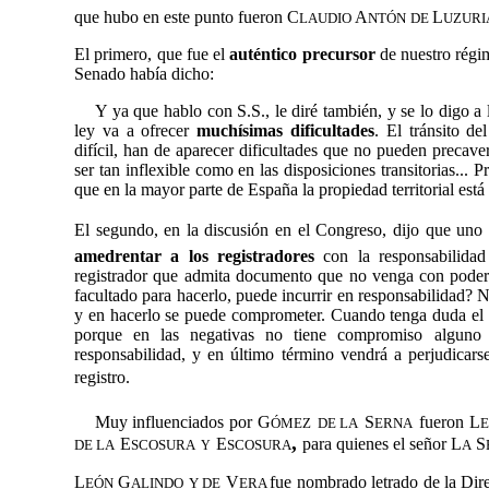
que hubo en este punto fueron C
A
L
LAUDIO
NTÓN
DE
UZURI
El primero, que fue el
auténtico precursor
de nuestro régim
Senado había dicho:
Y ya que hablo con S.S., le diré también, y se lo digo a
ley va a ofrecer
muchísimas dificultades
. El tránsito d
difícil, han de aparecer dificultades que no pueden precav
ser tan inflexible como en las disposiciones transitorias... 
que en la mayor parte de España la propiedad territorial está
El segundo, en la discusión en el Congreso, dijo que uno
amedrentar a los registradores
con la responsabilida
registrador que admita documento que no venga con poder
facultado para hacerlo, puede incurrir en responsabilidad? 
y en hacerlo se puede comprometer. Cuando tenga duda el r
porque en las negativas no tiene compromiso alguno 
responsabilidad, y en último término vendrá a perjudicars
registro.
Muy influenciados por
G
S
fueron
L
ÓMEZ
DE LA
ERNA
,
E
E
para quienes el señor L
S
DE LA
SCOSURA
SCOSURA
A
Y
L
G
V
fue nombrado letrado de la Dire
EÓN
ALINDO
Y DE
ERA