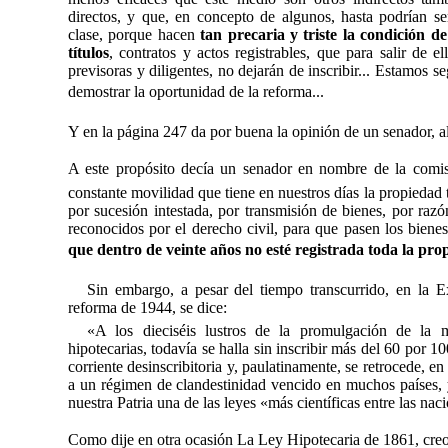
directos, y que, en concepto de algunos, hasta podrían s
clase, porque hacen
tan precaria y triste la condición d
títulos
, contratos y actos registrables, que para salir de 
previsoras y diligentes, no dejarán de inscribir... Estamos 
demostrar la oportunidad de la reforma...
Y en la página 247 da por buena la opinión de un senador, al
A este propósito decía un senador
en nombre de la comisi
constante movilidad que tiene en nuestros días la propiedad te
por sucesión intestada, por transmisión de bienes, por razó
reconocidos por el derecho civil, para que pasen los bien
que dentro de veinte años no esté registrada toda la pr
Sin embargo, a pesar del tiempo transcurrido, en la 
reforma de 1944, se dice:
«A los dieciséis lustros de la promulgación de la 
hipotecarias, todavía se halla sin inscribir más del 60 por 1
corriente desinscribitoria y, paulatinamente, se retrocede, en
a un régimen de clandestinidad vencido en muchos países, 
nuestra Patria una de las leyes «más científicas entre las nac
Como dije en otra ocasión La Ley Hipotecaria de 1861, cre