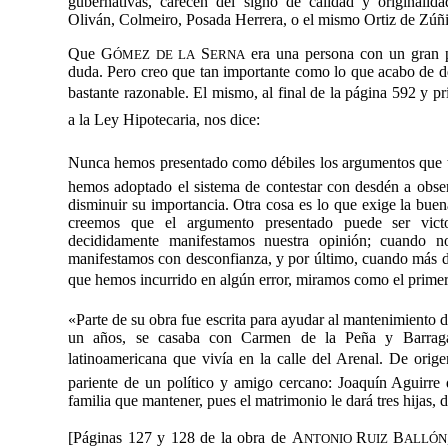
gubernativas, carecen del signo de calidad y originalid
Oliván, Colmeiro, Posada Herrera, o el mismo Ortiz de Zúñ
Que G
S
era una persona con un gran pr
ÓMEZ
DE LA
ERNA
duda. Pero creo que tan importante como lo que acabo de de
bastante razonable.
El mismo, al final de la página 592 y pr
a la Ley Hipotecaria, nos dice:
Nunca hemos presentado como débiles los argumentos que 
hemos adoptado el sistema de contestar con desdén a obser
disminuir su importancia. Otra cosa es lo que exige la buen
creemos que el argumento presentado puede ser victo
decididamente manifestamos nuestra opinión; cuando
n
manifestamos con desconfianza, y por último, cuando más d
que hemos incurrido en algún error, miramos como el primero 
«Parte de su obra fue escrita para ayudar al mantenimiento d
un años, se casaba con Carmen de la Peña y Barragá
latinoamericana que vivía en la calle del Arenal. De orig
pariente de un político y amigo cercano: Joaquín Aguirre 
familia que mantener, pues el matrimonio le dará tres hijas, d
[Páginas 127 y 128 de la obra de
A
R
B
NTONIO
UIZ
ALLÓN