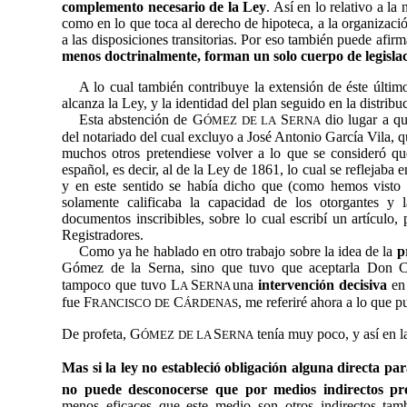
complemento necesario de la Ley
. Así en lo relativo a la 
como en lo que toca al derecho de hipoteca, a la organizaci
a las disposiciones transitorias. Por eso también puede afir
menos doctrinalmente, forman un solo cuerpo de legisla
A lo cual también contribuye la extensión de éste últim
alcanza la Ley, y la identidad del plan seguido en la distribuc
Esta abstención de
G
S
dio lugar a q
ÓMEZ
DE LA
ERNA
del notariado del cual excluyo a José Antonio García Vila,
muchos otros pretendiese volver a lo que se consideró que
español, es decir, al de la Ley de 1861, lo cual se reflejaba en
y en este sentido se había dicho que (como hemos visto an
solamente calificaba la capacidad de los otorgantes y l
documentos inscribibles, sobre lo cual escribí un artículo,
Registradores.
Como ya he hablado en otro trabajo sobre
la idea de la
p
Gómez de la Serna, sino que tuvo que aceptarla Don 
tampoco que tuvo L
S
una
intervención decisiva
en 
A
ERNA
fue F
C
, me referiré ahora a lo que 
RANCISCO
DE
ÁRDENAS
De profeta, G
S
tenía muy poco, y así en l
ÓMEZ
DE LA
ERNA
Mas si la ley no estableció obligación alguna directa par
no puede desconocerse que por medios indirectos pr
menos eficaces que este medio son otros indirectos tamb