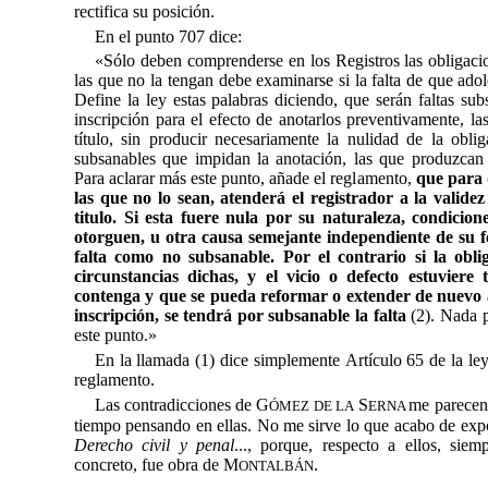
rectifica su posición.
En el punto 707 dice:
«Sólo deben comprenderse en los Registros las obligacio
las que no la tengan debe examinarse si la falta de que ado
Define la ley estas palabras diciendo, que serán faltas sub
inscripción para el efecto de anotarlos preventivamente, la
título, sin producir necesariamente la nulidad de la oblig
subsanables que impidan la anotación, las que produzcan 
Para aclarar más este punto, añade el reglamento,
que para d
las que no lo sean, atenderá el registrador a la valide
titulo. Si esta fuere nula por su naturaleza, condicion
otorguen, u otra causa semejante independiente de su f
falta como no subsanable. Por el contrario si la oblig
circunstancias dichas, y el vicio o defecto estuvier
contenga y que se pueda reformar o extender de nuevo a
inscripción, se tendrá por subsanable la falta
(2). Nada p
este punto.»
En la llamada (1) dice simplemente Artículo 65 de la ley
reglamento.
Las contradicciones de G
S
me parecen 
ÓMEZ
DE LA
ERNA
tiempo pensando en ellas. No me sirve lo que acabo de exp
Derecho civil y penal
..., porque, respecto a ellos, sie
concreto, fue obra de M
.
ONTALBÁN