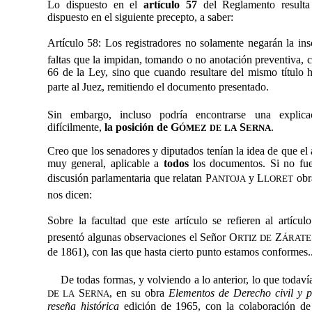
Lo dispuesto en el
artículo 57
del Reglamento resulta
dispuesto en el siguiente precepto, a saber:
Artículo 58: Los registradores no solamente negarán la ins
faltas que la impidan, tomando o no anotación preventiva, c
66 de la Ley, sino que cuando resultare del mismo título 
parte al Juez, remitiendo el documento presentado.
Sin embargo, incluso podría encontrarse una explica
difícilmente,
la posición de G
S
.
ÓMEZ
LA
ERNA
DE
Creo que los senadores y diputados tenían la idea de que el 
muy general, aplicable a
todos
los documentos. Si no fuer
discusión parlamentaria que relatan P
y L
obr
ANTOJA
LORET
nos dicen:
Sobre la facultad que este artículo se refieren al artícul
presentó algunas observaciones el Señor O
Z
RTIZ
DE
ÁRATE
de 1861), con las que hasta cierto punto estamos conformes...
De todas formas, y volviendo a lo anterior, lo que todav
S
, en su obra 
Elementos de Derecho civil y 
DE LA
ERNA
reseña histórica
 edición de 1965, con la colaboración d