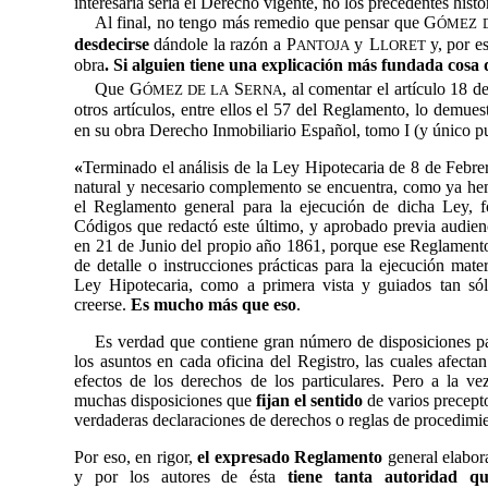
interesaría sería el Derecho vigente, no los precedentes his
Al final, no tengo más remedio que pensar que
G
ÓMEZ
desdecirse
dándole la razón a
P
y
L
 y, por 
ANTOJA
LORET
obra
.
Si alguien tiene una explicación más fundada cosa 
Que
G
S
, al comentar el artículo 18 d
ÓMEZ
DE LA
ERNA
otros artículos, entre ellos el 57 del Reglamento, lo demues
en su obra Derecho Inmobiliario Español, tomo I (y único p
«
Terminado el análisis de la Ley Hipotecaria de 8 de Febre
natural y necesario complemento se encuentra, como ya hem
el Reglamento general para la ejecución de dicha Ley,
Códigos que redactó este último, y aprobado previa audien
en 21 de Junio del propio año 1861, porque ese Reglamento
de detalle o instrucciones prácticas para la ejecución mate
Ley Hipotecaria, como a primera vista y guiados tan só
creerse.
Es mucho más que eso
.
Es verdad que contiene gran número de disposiciones pa
los asuntos en cada oficina del Registro, las cuales afect
efectos de los derechos de los particulares. Pero a la 
muchas disposiciones que
fijan el sentido
de varios precept
verdaderas declaraciones de derechos o reglas de procedimie
Por eso, en rigor,
el expresado Reglamento
general elabor
y por los autores de ésta
tiene tanta autoridad q