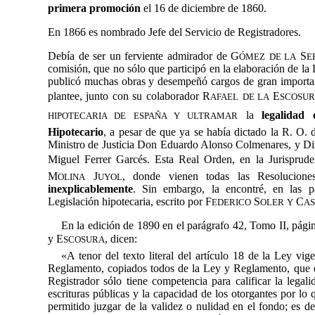
primera promoción
el 16 de diciembre de 1860.
En 1866 es nombrado Jefe del Servicio de Registradores.
Debía de ser un ferviente admirador de G
S
ÓMEZ
DE LA
E
comisión, que no sólo que participó en la elaboración de la
publicó muchas obras y desempeñó cargos de gran importanc
plantee, junto con su colaborador R
E
AFAEL
DE LA
SCOSU
 la 
legalidad
d
HIPOTECARIA DE ESPAÑA Y ULTRAMAR
Hipotecario
, a pesar de que ya se había dictado
la R. O. 
Ministro de Justicia Don Eduardo Alonso Colmenares, y Dir
Miguel Ferrer Garcés. Esta Real Orden, en la Jurispruden
M
J
, donde vienen todas las Resolucion
OLINA
UYOL
inexplicablemente
. Sin embargo, la encontré, en las 
Legislación hipotecaria, escrito por F
S
C
EDERICO
OLER
Y
A
En la edición de 1890 en el parágrafo 42, Tomo II, págin
y E
, dicen:
SCOSURA
«A tenor del texto literal del artículo 18 de la Ley vi
Reglamento, copiados todos de la Ley y Reglamento, que e
Registrador sólo tiene competencia para calificar la legali
escrituras públicas y la capacidad de los otorgantes por lo 
permitido juzgar de la validez o nulidad en el fondo; es de