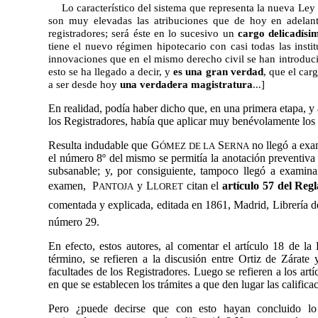
Lo característico del sistema que representa la nueva Ley
son muy elevadas las atribuciones que de hoy en adelan
registradores; será éste en lo sucesivo un
cargo delicadísi
tiene el nuevo régimen hipotecario con casi todas las instit
innovaciones que en el mismo derecho civil se han introduci
esto se ha llegado a decir, y
es
una gran verdad
, que el car
a ser desde hoy
una
verdadera magistratura
...]
En realidad, podía haber dicho que, en una primera etapa, y 
los Registradores, había que aplicar muy benévolamente los pr
Resulta indudable que G
S
no llegó a exam
ÓMEZ
DE LA
ERNA
el número 8º del mismo se permitía la anotación preventiva d
subsanable; y, por consiguiente, tampoco llegó a examina
examen,
P
y L
citan el
artículo 57 del Reg
ANTOJA
LORET
comentada y explicada, editada en 1861, Madrid, Librería 
número 29.
En efecto, estos autores, al comentar el artículo 18 de l
término, se refieren a la discusión entre Ortiz de Zárate 
facultades de los Registradores.
Luego se refieren a los art
en que se establecen los trámites a que den lugar las calificac
Pero ¿puede decirse que con esto hayan concluido lo 