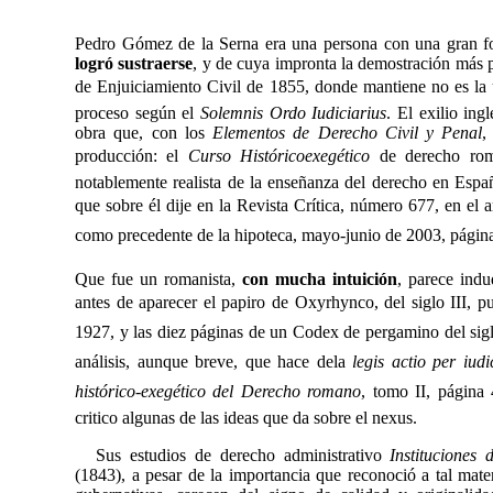
Pedro Gómez de la Serna era una persona con una gran f
logró sustraerse
, y de cuya impronta la demostración más p
de Enjuiciamiento Civil de 1855, donde mantiene no es la ú
proceso según el
Solemnis Ordo Iudiciarius
. El exilio ing
obra que, con los
Elementos de Derecho Civil y Penal
,
producción: el
Curso Históricoexegético
de derecho rom
notablemente realista de la enseñanza del derecho en Espa
que sobre él dije en la Revista Crítica, número 677, en el a
como precedente de la hipoteca, mayo-junio de 2003, págin
Que fue un romanista,
con mucha intuición
, parece ind
antes de aparecer el papiro de Oxyrhynco, del siglo III, 
1927, y las diez páginas de un Codex de pergamino del sig
análisis, aunque breve, que hace dela
legis actio per iud
histórico-exegético del Derecho
romano
, tomo II, página 
critico algunas de las ideas que da sobre el nexus.
Sus estudios de derecho administrativo 
Instituciones
(1843)
, a pesar de la importancia que reconoció a tal mater