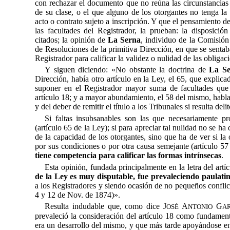
con rechazar el documento que no reúna las circunstancias 
de su clase, o el que alguno de los otorgantes no tenga la 
acto o contrato sujeto a inscripción. Y que el pensamiento de 
las facultades del Registrador, la prueban: la disposición
citados; la opinión de
La
Serna
, individuo de la Comisión
de Resoluciones de la primitiva Dirección, en que se sentab
Registrador para calificar la validez o nulidad de las obligac
Y siguen diciendo: «No obstante la doctrina de
La S
Dirección, había otro artículo en la Ley, el 65, que explic
suponer en el Registrador mayor suma de facultades que 
artículo 18; y a mayor abundamiento, el 58 del mismo, habla 
y del deber de remitir el título a los Tribunales si resulta delit
Si faltas insubsanables son las que necesariamente pr
(artículo 65 de la Ley); si para apreciar tal nulidad no se ha 
de la capacidad de los otorgantes, sino que ha de ver si la 
por sus condiciones o por otra causa semejante (artículo 5
tiene competencia para calificar las formas intrínsecas
.
Esta opinión, fundada principalmente en la letra del artí
de la Ley es muy disputable, fue prevaleciendo paulat
a los Registradores y siendo ocasión de no pequeños conflic
4 y 12 de Nov. de 1874)».
Resulta indudable que, como dice J
A
G
OSÉ
NTONIO
A
prevaleció la consideración del artículo 18 como fundamenta
era un desarrollo del mismo, y que más tarde apoyándose en 