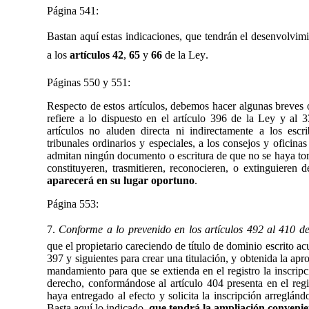
Página 541:
Bastan aquí estas indicaciones, que tendrán el desenvolvim
a los
artículos 42
,
65
y
66
de la Ley.
Páginas
550 y 551:
Respecto de estos artículos, debemos hacer algunas breves
refiere a lo dispuesto en el artículo 396 de la Ley
y
al
3
artículos no aluden directa ni indirectamente a los esc
tribunales ordinarios y especiales, a los consejos y oficin
admitan ningún documento o escritura de que no se haya toma
constituyeren, trasmitieren, reconocieren, o extinguieren 
aparecerá en su lugar oportuno
.
Página
553:
7.
Conforme a lo prevenido en los artículos 492
al 410
de
que el propietario careciendo de título de dominio escrito ac
397 y siguientes para crear una titulación, y obtenida la apr
mandamiento para que se extienda en el registro la inscripc
derecho, conformándose al artículo 404 presenta en el regis
haya entregado al efecto y solicita la inscripción arreglánd
Basta aquí lo indicado,
que tendrá la ampliación convenie