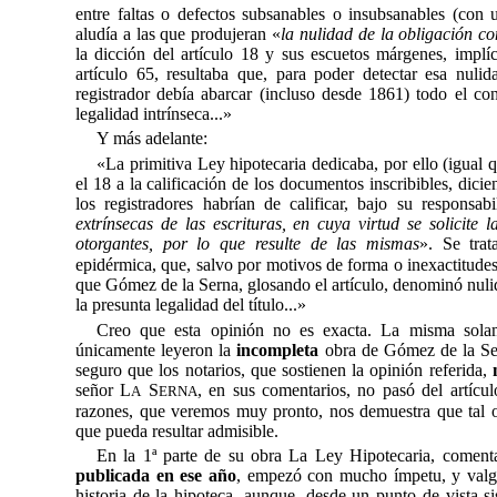
entre faltas o defectos subsanables o insubsanables (con 
aludía a las que produjeran «
la nulidad de la obligación co
la dicción del artículo 18 y sus escuetos márgenes, implíc
artículo 65, resultaba que, para poder detectar esa nuli
registrador debía abarcar (incluso desde 1861) todo el c
legalidad intrínseca...»
Y más adelante:
«La primitiva Ley hipotecaria dedicaba, por ello (igual q
el 18 a la calificación de los documentos inscribibles, di
los registradores habrían de calificar, bajo su responsab
extrínsecas de las escrituras, en cuya virtud se solicite 
otorgantes, por lo que resulte de las mismas
».
Se trat
epidérmica, que, salvo por motivos de forma o inexactitudes 
que Gómez de la Serna, glosando el artículo, denominó nulid
la presunta legalidad del título...»
Creo que esta opinión no es exacta. La misma solam
únicamente leyeron la
incompleta
obra de Gómez de la Se
seguro que los notarios, que sostienen la opinión referida,
señor L
S
, en sus comentarios, no pasó del artícu
A
ER
NA
razones, que veremos muy pronto, nos demuestra que tal op
que pueda resultar admisible.
En la 1ª parte de su obra 
La Ley Hipotecaria, comenta
publicada en ese año
, empezó con mucho ímpetu, y valg
historia de la hipoteca, aunque, desde un punto de vista si