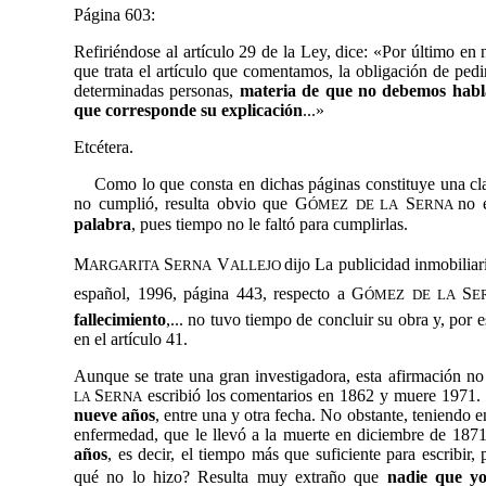
Página 603:
Refiriéndose al artículo 29 de la Ley, dice: «Por último e
que trata el artículo que comentamos, la obligación de pedi
determinadas personas,
materia de que no debemos habla
que corresponde su explicación
...»
Etcétera.
Como lo que consta en dichas páginas constituye una c
no cumplió, resulta obvio que G
S
no 
ÓMEZ
DE LA
ERNA
palabra
, pues tiempo no le faltó para cumplirlas.
M
S
V
dijo La publicidad inmobiliar
ARGARITA
ERNA
ALLEJO
español, 1996, página 443, respecto a
G
S
ÓMEZ
DE LA
E
fallecimiento
,... no tuvo tiempo de concluir su obra y, por 
en el artículo 41.
Aunque se trate una gran investigadora, esta afirmación n
S
escribió los comentarios en 1862 y muere 1971. 
ERNA
LA
nueve años
, entre una y otra fecha. No obstante, teniendo 
enfermedad, que le llevó a la muerte en diciembre de 187
años
, es decir, el tiempo más que suficiente para escribir
qué no lo hizo? Resulta muy extraño que
nadie que y