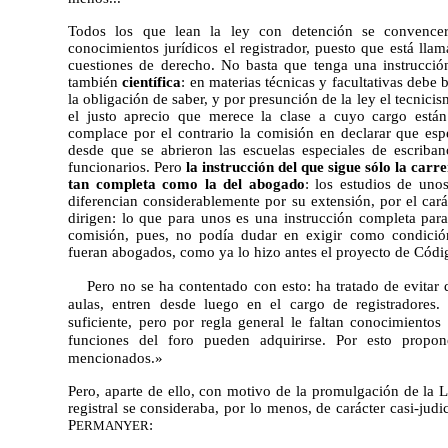
Todos los que lean la ley con detención se convence
conocimientos jurídicos el registrador, puesto que está lla
cuestiones de derecho. No basta que tenga una instrucción
también
científica
: en materias técnicas y facultativas debe 
la obligación de saber, y por presunción de la ley el tecnicis
el justo aprecio que merece la clase a cuyo cargo están
complace por el contrario la comisión en declarar que esp
desde que se abrieron las escuelas especiales de escrib
funcionarios. Pero
la instrucción del que sigue sólo la car
tan completa como la del abogado
: los estudios de unos
diferencian considerablemente por su extensión, por el cará
dirigen: lo que para unos es una instrucción completa para
comisión, pues, no podía dudar en exigir como condición
fueran abogados, como ya lo hizo antes el proyecto de Códig
Pero no se ha contentado con esto: ha tratado de evitar
aulas, entren desde luego en el cargo de registradores.
suficiente, pero por regla general le faltan conocimientos 
funciones del foro pueden adquirirse. Por esto propone
mencionados.»
Pero, aparte de ello, con motivo de la promulgación de la L
registral se consideraba, por lo menos, de carácter casi-jud
P
:
ERMANYER