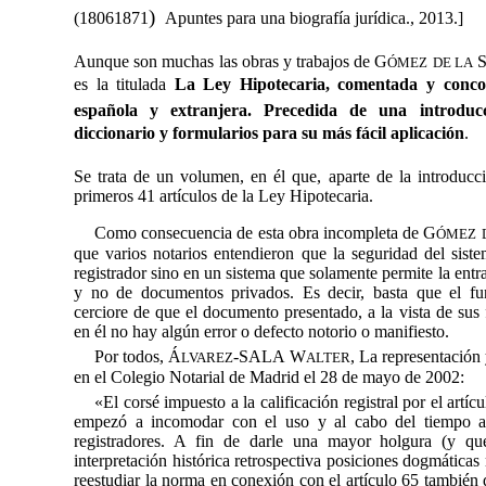
)
(18061871
Apuntes para una biografía jurídica.,
2013.]
Aunque son
muchas las obras y trabajos de G
S
ÓMEZ
DE LA
es la titulada 
La Ley Hipotecaria, comentada y concor
española y extranjera. Precedida de una introduc
diccionario y formularios para su más fácil aplicación
.
Se trata de un volumen, en él que, aparte de la introducc
primeros 41 artículos de la Ley Hipotecaria.
Como consecuencia de esta obra incompleta de G
ÓMEZ
que varios notarios entendieron que la seguridad del siste
registrador sino en un sistema que solamente permite la entrad
y no de documentos privados. Es decir, basta que el fun
cerciore de que el documento presentado, a la vista de sus 
en él no hay algún error o defecto notorio o manifiesto.
Por todos, Á
-SALA W
, La representación 
LVAREZ
ALTER
en el Colegio Notarial de Madrid el 28 de mayo de 2002:
«El corsé impuesto a la calificación registral por el artíc
empezó a incomodar con el uso y al cabo del tiempo 
registradores. A fin de darle una mayor holgura (y qu
interpretación histórica retrospectiva posiciones dogmática
reestudiar la norma en conexión con el artículo 65 también d