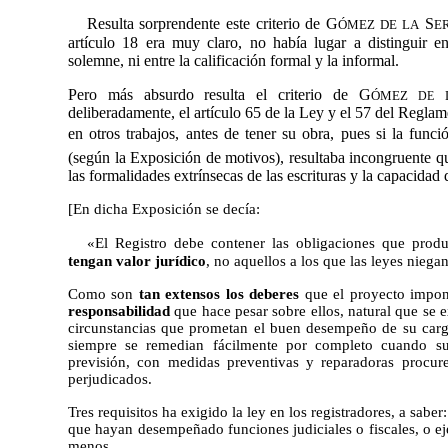
Resulta sorprendente este criterio de G
S
ÓMEZ
DE LA
E
artículo 18 era muy claro, no había lugar a distinguir en
solemne, ni entre la calificación formal y la informal.
Pero más absurdo resulta el criterio de G
ÓMEZ
DE
deliberadamente, el artículo 65 de la Ley y el 57 del Reglam
en otros trabajos, antes de tener su obra, pues si la funci
(según la Exposición de motivos), resultaba incongruente qu
las formalidades extrínsecas de las escrituras y la capacidad 
[En dicha Exposición se decía:
«El Registro debe contener las obligaciones que prod
tengan valor jurídico
, no aquellos a los que las leyes niegan
Como son
tan extensos los deberes
que el proyecto impon
responsabilidad
que hace pesar sobre ellos, natural que se e
circunstancias que prometan el buen desempeño de su carg
siempre se remedian fácilmente por completo cuando s
previsión, con medidas preventivas y reparadoras procur
perjudicados.
Tres requisitos ha exigido la ley en los registradores, a sab
que hayan desempeñado funciones judiciales o fiscales, o ej
menos...