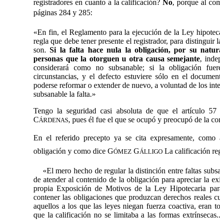
registradores en cuanto a la calificación?
No
, porque al com
páginas 284 y 285:
«En fin, el Reglamento para la ejecución de la Ley hipotec
regla que debe tener presente el registrador, para distinguir 
son.
Si la falta hace nula
la obligación, por su natur
personas que la otorguen u otra causa semejante
, inde
considerará como no subsanable; si la obligación fuere
circunstancias, y el defecto estuviere sólo en el docume
poderse reformar o extender de nuevo, a voluntad de los inte
subsanable la falta.»
Tengo la seguridad casi absoluta de que el artículo 57
C
, pues él fue el que se ocupó y preocupó de la c
ÁRDENAS
En el referido precepto ya se cita expresamente, como 
obligación y como dice G
G
La calificación re
ÓMEZ
ÁLLIGO
«El mero hecho de regular la distinción entre faltas subs
de atender al contenido de la obligación para apreciar la ex
propia Exposición de Motivos de la Ley Hipotecaria para
contener las obligaciones que produzcan derechos reales cuy
aquellos a los que las leyes niegan fuerza coactiva, eran t
que la calificación no se limitaba a las formas extrínsecas