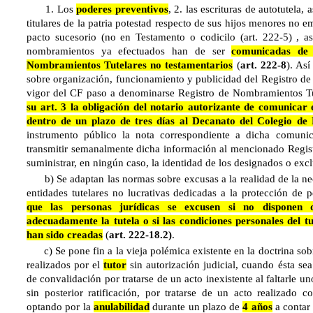
1. Los
poderes preventivos
, 2. las escrituras de autotutela,
titulares de la patria potestad respecto de sus hijos menores no e
pacto sucesorio (no en Testamento o codicilo (art. 222-5) , a
nombramientos ya efectuados han de ser
comunicadas de 
Nombramientos Tutelares no testamentarios
(
art. 222-8
). Así
sobre organización, funcionamiento y publicidad del Registro de T
vigor del CF paso a denominarse Registro de Nombramientos T
su art. 3 la obligación del notario autorizante de comunicar 
dentro de un plazo de tres días al Decanato del Colegio de
instrumento público la nota correspondiente a dicha comunic
transmitir semanalmente dicha información al mencionado Regist
suministrar, en ningún caso, la identidad de los designados o exclu
b) Se adaptan las normas sobre excusas a la realidad de la ne
entidades tutelares no lucrativas dedicadas a la protección de 
que las personas jurídicas se excusen si no disponen d
adecuadamente la tutela o si las condiciones personales del tu
han sido creadas
(
art. 222-18.2)
.
c) Se pone fin a la vieja polémica existente en la doctrina sobre
realizados por el
tutor
sin autorización judicial, cuando ésta sea
de convalidación por tratarse de un acto inexistente al faltarle un
sin posterior ratificación, por tratarse de un acto realizado 
optando por la
anulabilidad
durante un plazo de
4 años
a contar 