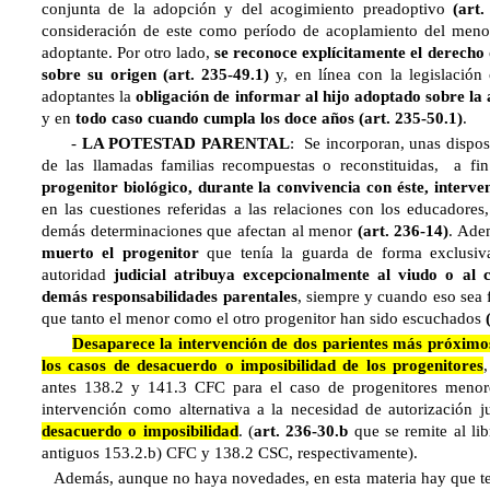
conjunta de la adopción y del acogimiento preadoptivo
(art
consideración de este como período de acoplamiento del menor
adoptante. Por otro lado,
se reconoce explícitamente el derecho
sobre su origen
(art. 235-49.1)
y, en línea con la legislació
adoptantes la
obligación de informar al hijo adoptado sobre la
y en
todo caso cuando cumpla los doce años
(art. 235-50.1)
.
-
LA POTESTAD PARENTAL
: Se incorporan, unas dispos
de las llamadas familias recompuestas o reconstituidas, a f
progenitor biológico, durante la convivencia con éste, interven
en las cuestiones referidas a las relaciones con los educadores,
demás determinaciones que afectan al menor
(art. 236-14)
. Ade
muerto el progenitor
que tenía la guarda de forma exclusiva,
autoridad
judicial atribuya excepcionalmente al viudo o al c
demás responsabilidades parentales
, siempre y cuando eso sea f
que tanto el menor como el otro progenitor han sido escuchados
Desaparece la intervención de dos parientes más próximos 
los casos de desacuerdo o imposibilidad de los progenitores
antes 138.2 y 141.3 CFC para el caso de progenitores meno
intervención como alternativa a la necesidad de autorización j
desacuerdo o imposibilidad
. (
art. 236-30.b
que se remite al lib
antiguos 153.2.b) CFC y 138.2 CSC, respectivamente).
Además, aunque no haya novedades, en esta materia hay que tene