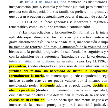
Este
título II del libro segundo
mantiene las instituciones 
incapacitación (tutela, curatela y defensor judicial) pero atenién
persona con discapacidad o sus familiares prefieren no promoverl
que operan o pueden eventualmente operar al margen de esta. Así
-
TUTELA
: En líneas generales se incorpora el régimen
remarcables, como las que se reseñan a continuación:
a) La incapacitación y la constitución formal de la tutela
aplicable especialmente en los casos en que efectivamente exi
grave enfermedad psíquica se le añade falta, inadecuación o impo
ha tratado de reforzar, aún mas, la autonomía de la voluntad de 
bienes ante la pérdida progresiva de sus facultades cognitivas y 
con la admisión de la autotutela (introducida por la ya derog
tutela e instituciones tutelares
, en su reforma por Ley 11/1996, 
preventivo
, (poder otorgado en previsión de una situación de 
jurídica del mismo
sin necesidad de instar la incapacitac
formalmente la tutela
,
de manera que, puede el apoderado segui
incluso cuando éste ya no pueda valerse por sí mismo, con p
mencionado poder.
Pudiendo
además el poderdante,
decidir e
efectos jurídicos
(desde el otorgamiento o desde su incapacidad, 
circunstancias objetivas que determinen el inicio de la eficacia
causas de su extinción.
Ello no obsta que finalmente llegue a con
intereses de la persona protegida y que la autoridad judicial, s