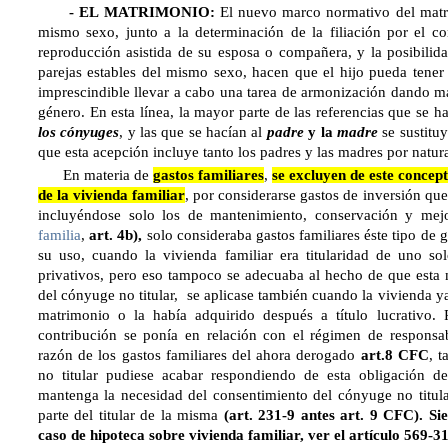
- EL MATRIMONIO:
El nuevo marco normativo del matri
mismo sexo, junto a la determinación de la filiación por el co
reproducción asistida de su esposa o compañera, y la posibili
parejas estables del mismo sexo, hacen que el hijo pueda tene
imprescindible llevar a cabo una tarea de armonización dando má
género. En esta línea, la mayor parte de las referencias que se h
los cónyuges
, y las que se hacían al
padre
y la
madre
se sustitu
que esta acepción incluye tanto los padres y las madres por natu
En materia de
gastos familiares
,
se excluyen de este concep
de la vivienda familiar
, por considerarse gastos de inversión qu
incluyéndose solo los de mantenimiento, conservación y me
familia
,
art. 4b),
solo consideraba gastos familiares éste tipo de g
su uso, cuando la vivienda familiar era titularidad de uno so
privativos, pero eso tampoco se adecuaba al hecho de que esta 
del cónyuge no titular, se aplicase también cuando la vivienda y
matrimonio o la había adquirido después a título lucrativo. 
contribución se ponía en relación con el régimen de responsab
razón de los gastos familiares del ahora derogado
art.8 CFC
, 
no titular pudiese acabar respondiendo de esta obligación d
mantenga la necesidad del consentimiento del cónyuge no titula
parte del titular de la misma
(art. 231-9 antes art. 9 CFC). S
caso de hipoteca sobre vivienda familiar, ver el artículo 569-3