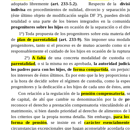
adoptado libremente
(art. 233-5.2)
. Respecto de la
divis
indivisa
en procedimientos de nulidad, divorcio y separación ju
(éste último objeto de modificación según DF 3ª), pueden divid
totalidad o una parte de los bienes integrados en la comuni
progenitores sobre los hijos
en ocasión de la separación o el div
1º) Toda propuesta de los progenitores sobre esta materia debe
de
plan de parentalidad
(art. 233-9)
. Sin imponer una modalid
progenitores, tanto si el proceso es de mutuo acuerdo como si 
responsablemente el cuidado de los hijos en ocasión de la ruptura
2º)
A falta
de una concreta modalidad de custodia c
parentalidad
, o si la misma no es aprobada,
la autoridad judici
los padres para con los hijos, de
forma compartida
, sin perjui
los intereses de éstos últimos. Es por esto que la ley proporciona 
a la hora de decidir sobre el régimen de custodia, como la espec
progenitores y la dedicación a los hijos de cada uno de éstos, ante
Con relación a la regulación de la
pensión compensatoria
, s
de capital, de ahí que cambie su denominación por la de
pr
reconoce el derecho a prestación compensatoria vinculándolo al n
matrimonio, si bien dando prioridad al derecho de alimentos de l
los criterios que la propia norma detalla. Sin embargo,
para los
forma de pensión
, se insiste en el
carácter esencialment
circunstancias excepcionales que hagan aconsejable acordarla co