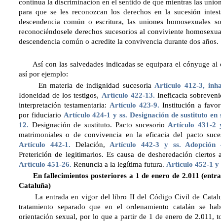
continua la discriminación en el sentido de que mientras las unio
para que se les reconozcan los derechos en la sucesión intes
descendencia común o escritura, las uniones homosexuales so
reconociéndosele derechos sucesorios al conviviente homosexua
descendencia común o acredite la convivencia durante dos años.
Así con las salvedades indicadas se equipara el cónyuge al co
así por ejemplo:
En materia de indignidad sucesoria
Artículo 412-3
, inh
Idoneidad de los testigos,
Artículo 422-13.
Ineficacia sobreveni
interpretación testamentaria:
Artículo 423-9.
Institución a favor
por fiduciario
Artículo 424-1
y ss. Designación de sustituto en
12.
Designación de sustituto. Pacto sucesorio
Artículo 431-2 
matrimoniales o de convivencia en la eficacia del pacto suces
Artículo 442-1.
Delación,
Artículo 442-3
y ss. Adopción 4
Preterición de legitimarios. Es causa de desheredación ciertos
Artículo 451-26.
Renuncia a la legítima futura.
Artículo 452-1 y 
En fallecimientos posteriores a 1 de enero de 2.011 (entrada 
Cataluña)
La entrada en vigor del libro II del Código Civil de Cataluña
tratamiento separado que en el ordenamiento catalán se hab
orientación sexual, por lo que a partir de 1 de enero de 2.011, 