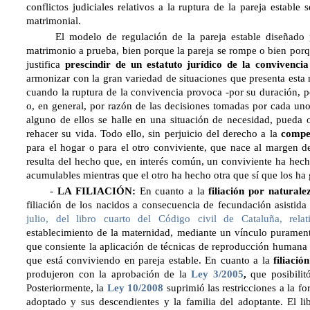
conflictos judiciales relativos a la ruptura de la pareja estable
matrimonial.
El modelo de regulación de la pareja estable diseñado p
matrimonio a prueba, bien porque la pareja se rompe o bien por
justifica
prescindir de un estatuto jurídico de la convivencia
armonizar con la gran variedad de situaciones que presenta esta 
cuando la ruptura de la convivencia provoca -por su duración, 
o, en general, por razón de las decisiones tomadas por cada un
alguno de ellos se halle en una situación de necesidad, pueda 
rehacer su vida. Todo ello, sin perjuicio del derecho a la
compe
para el hogar o para el otro conviviente, que nace al margen de
resulta del hecho que, en interés común, un conviviente ha hec
acumulables mientras que el otro ha hecho otra que sí que los ha
-
LA FILIACIÓN:
En cuanto a la
filiación por naturale
filiación de los nacidos a consecuencia de fecundación asistida
julio, del libro cuarto del Código civil de Cataluña, rela
establecimiento de la maternidad, mediante un vínculo puramente
que consiente la aplicación de técnicas de reproducción humana a
que está conviviendo en pareja estable. En cuanto a la
filiació
produjeron con la aprobación de la
Ley 3/2005
,
que posibilit
Posteriormente, la
Ley 10/2008
suprimió las restricciones a la f
adoptado y sus descendientes y la familia del adoptante. El l