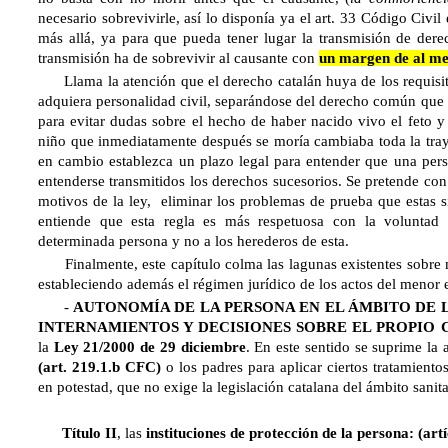
necesario sobrevivirle, así lo disponía ya el art. 33 Código Civi
más allá, ya para que pueda tener lugar la transmisión de derec
transmisión ha de sobrevivir al causante con
un margen de al me
Llama la atención que el derecho catalán huya de los requisito
adquiera personalidad civil, separándose del derecho común que l
para evitar dudas sobre el hecho de haber nacido vivo el feto y
niño que inmediatamente después se moría cambiaba toda la trayec
en cambio establezca un plazo legal para entender que una pers
entenderse transmitidos los derechos sucesorios. Se pretende con
motivos de la ley, eliminar los problemas de prueba que estas si
entiende que esta regla es más respetuosa con la voluntad 
determinada persona y no a los herederos de esta.
Finalmente, este capítulo colma las lagunas existentes sobre 
estableciendo además el régimen jurídico de los actos del menor
-
AUTONOMÍA DE LA PERSONA EN EL ÁMBITO DE L
INTERNAMIENTOS Y DECISIONES SOBRE EL PROPIO
la
Ley 21/2000
de 29 diciembre
. En este sentido se suprime la a
(art. 219.1.b CFC)
o los padres para aplicar ciertos tratamiento
en potestad, que no exige la legislación catalana del ámbito sanita
Título II
, las
instituciones de protección de la persona: (art