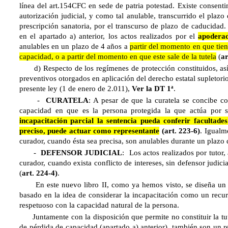
línea del art.154CFC en sede de patria potestad. Existe consenti
autorización judicial, y como tal anulable, transcurrido el plazo
prescripción sanatoria, por el transcurso de plazo de caducida
en el apartado a) anterior, los actos realizados por el
apodera
anulables en un plazo de 4 años a
partir del momento en que tiene 
capacidad, o a partir del momento en que este sale de la tutela
(
ar
d) Respecto de los regímenes de protección constituidos, así 
preventivos otorgados en aplicación del derecho estatal supletorio
presente ley (1 de enero de 2.011),
Ver la DT 1ª
.
-
CURATELA
: A pesar de que la curatela se concibe 
capacidad en que es la persona protegida la que actúa por
incapacitación parcial la sentencia pueda conferir facultades
preciso, puede actuar como representante
(art. 223-6)
. Igualme
curador, cuando ésta sea precisa, son anulables durante un plazo
-
DEFENSOR JUDICIAL
: Los actos realizados por tutor,
curador, cuando exista conflicto de intereses, sin defensor judic
(
art. 224-4)
.
En este nuevo libro II, como ya hemos visto, se diseña un 
basado en la idea de considerar la incapacitación como un recu
respetuoso con la capacidad natural de la persona.
Juntamente con la disposición que permite no constituir la tut
de pérdida de capacidad (apartado a) anterior), también son un r