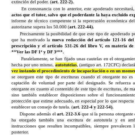
extinción del poder. (
art. 222-2).
En consonancia con lo anterior, este apoderado necesitará
actos que el tutor, salvo que el poderdante la haya excluido e
informe de técnico competente si la repercusión económica de
autorizarse supera los 50.000 (
art. 222-44).
Precisamente la posibilidad de que este tipo de apoderado pued
que ha motivado la
nueva redacción del artículo 121-16 del
prescripción y el artículo 531-26 del libro V, en materia de
**Ver las DF 1ª y DF 3ª**.
Paralelamente, se han fijado unas cautelas en el otorgamie
hecha por uno mismo,
autotutelas
, (antiguo art. 172CFC) decla
vez instando el procedimiento de incapacitación o en un mom
se otorguen este tipo de escrituras cuando el otorgante no e
captación de voluntad por parte del designado. Se refuerza 
otorgante en cuanto al contenido de este tipo de escrituras, de 
sino también establecer disposiciones sobre el funcionamient
protección que estime adecuado, en especial por lo que respecta
establecer un consejo de tutela. (
art. 222-4 y 222-54).
Dispone además el
art. 212-3.6
que si la persona otorgante
ha otorgado también una escritura de autotutela y en am
instrucciones que resulten incompatibles, siempre prevalecen
posterior.