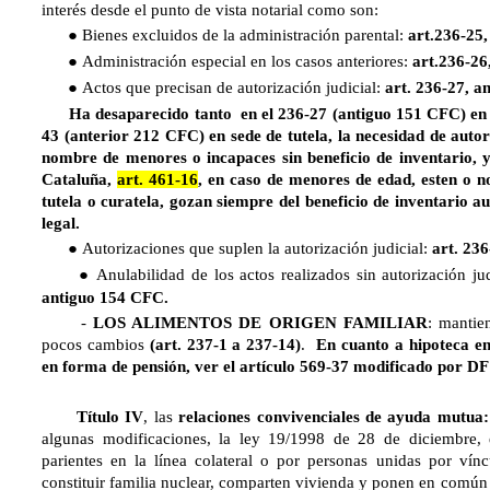
interés desde el punto de vista notarial como son:
Bienes excluidos de la administración parental:
art.236-25
●
Administración especial en los casos anteriores:
art.236-2
●
Actos que precisan de autorización judicial:
art. 236-27, 
●
Ha desaparecido tanto en el 236-27 (antiguo 151 CFC) en se
43 (anterior 212 CFC) en sede de tutela, la necesidad de auto
nombre de menores o incapaces sin beneficio de inventario, ya
Cataluña,
art. 461-16
, en caso de menores de edad, esten o 
tutela o curatela, gozan siempre del beneficio de inventario 
legal.
Autorizaciones que suplen la autorización judicial:
art. 23
●
Anulabilidad de los actos realizados sin autorización ju
●
antiguo 154 CFC.
-
LOS ALIMENTOS DE ORIGEN FAMILIAR
: mantie
pocos cambios
(art. 237-1 a 237-14)
.
En cuanto a hipoteca en
en forma de pensión, ver el artículo 569-37 modificado por DF 
Título I
V
, las
relaciones convivenciales de ayuda mutua:
algunas modificaciones, la ley 19/1998 de 28 de diciembre, e
parientes en la línea colateral o por personas unidas por ví
constituir familia nuclear, comparten vivienda y ponen en común