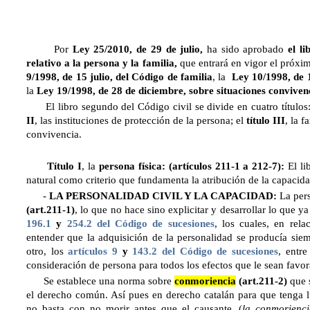
Por
Ley 25/2010, de 29 de julio,
ha sido aprobado
el li
relativo a la persona y la familia,
que entrará en vigor el próxi
9/1998, de 15 julio, del Código de familia
, la
Ley 10/1998, de 1
la
Ley 19/1998, de 28 de diciembre, sobre situaciones convive
El libro segundo del Código civil se divide en cuatro títulos
II
, las instituciones de protección de la persona; el
título III
, la f
convivencia.
Título I
, la
persona física: (artículos 211-1 a 212-7):
El l
natural como criterio que fundamenta la atribución de la capacida
-
LA PERSONALIDAD CIVIL Y LA CAPACIDAD:
La pers
(art.211-1)
, lo que no hace sino explicitar y desarrollar lo que y
196.1
y
254.2 del Código de sucesiones
, los cuales, en rela
entender que la adquisición de la personalidad se producía sie
otro, los
artículos 9
y
143.2 del Código de sucesiones
, entre
consideración de persona para todos los efectos que le sean favora
Se establece una norma sobre
conmoriencia
(art.211-2)
que 
el derecho común. Así pues en derecho catalán para que tenga l
no basta con no morir antes que el causante, (
la conmorienci