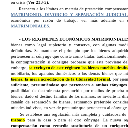
en crisis (
Ver 233-5)
.
Respecto a los límites en materia de prestación compensator
MATRIMONIO, DIVORCIO Y SEPARACIÓN JUDICIAL
económica por razón de trabajo, ver más adelante en
MATRIMONIALES
.
- LOS REGÍMENES ECONÓMICOS MATRIMONIALE
bienes como legal supletorio y conserva, con algunas modifi
definitorias. Se mantiene el principio que los bienes adquiri
pertenecen al cónyuge que conste como titular, tradicionalmente
la contraprestación si consigue probarse que esta proviene d
embargo,
se excluyen de este régimen los bienes muebles destin
mobiliario, los aparatos domésticos o los demás bienes que in
bienes, la mera acreditación de la titularidad formal
,
por eje
suficiente, presumiéndose que pertenecen a ambos cónyuges 
posibilidad de destruir esta presunción por medios de prueba m
bienes, dado el destino familiar de los mismos, se invierte la di
catalán de separación de bienes, estimando preferible consi
mitades indivisas, en vez de presumir que pertenecen al cónyuge 
Se establece una regulación más completa y cuidadosa de
trabajo
para la casa o para el otro cónyuge. La nueva re
compensación como remedio sustitutorio de un enriquecim