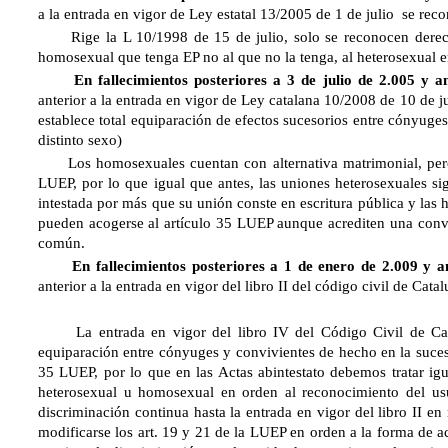
a la entrada en vigor de Ley estatal 13/2005 de 1 de julio se re
Rige la L 10/1998 de 15 de julio, solo se reconocen derecho
homosexual que tenga EP no al que no la tenga, al heterosexual e
En fallecimientos posteriores a 3 de julio de 2.005 y an
anterior a la entrada en vigor de Ley catalana 10/2008 de 10 de ju
establece total equiparación de efectos sucesorios entre cónyuge
distinto sexo)
Los homosexuales cuentan con alternativa matrimonial, pero 
LUEP, por lo que igual que antes, las uniones heterosexuales s
intestada por más que su unión conste en escritura pública y las
pueden acogerse al artículo 35 LUEP aunque acrediten una conv
común.
En fallecimientos posteriores a 1 de enero de 2.009 y an
anterior a la entrada en vigor del libro II del código civil de Catal
La entrada en vigor del libro IV del Código Civil de Catalu
equiparación entre cónyuges y convivientes de hecho en la sucesi
35 LUEP, por lo que en las Actas abintestato debemos tratar ig
heterosexual u homosexual en orden al reconocimiento del usu
discriminación continua hasta la entrada en vigor del libro II en
modificarse los art. 19 y 21 de la LUEP en orden a la forma de a