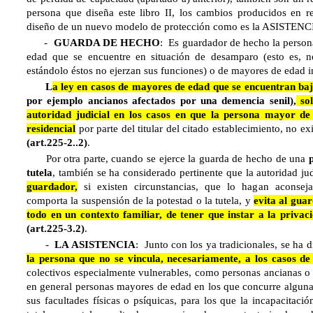
persona que diseña este libro II, los cambios producidos 
diseño de un nuevo modelo de protección como es la ASISTENCI
-
GUARDA DE HECHO
: Es guardador de hecho la persona
edad que se encuentre en situación de desamparo (esto es, no
estándolo éstos no ejerzan sus funciones) o de mayores de edad i
L
a ley en casos de mayores de edad que se encuentran ba
por ejemplo ancianos afectados por una demencia senil),
sol
autoridad judicial en los casos en que la persona mayor de
residencial
por parte del titular del citado establecimiento, no ex
(art.225-2..2)
.
Por otra parte, cuando se ejerce la guarda de hecho de una
tutela
, también se ha considerado pertinente que la autoridad ju
guardador,
si existen circunstancias, que lo hagan aconsejab
comporta la suspensión de la potestad o la tutela, y
evita al gua
todo en un contexto familiar, de tener que instar a la privac
(art.225-3.2)
.
-
LA ASISTENCIA
: Junto con los ya tradicionales, se ha
la persona que no se vincula, necesariamente, a los casos de
colectivos especialmente vulnerables, como personas ancianas o 
en general personas mayores de edad en los que concurre alguna
sus facultades físicas o psíquicas, para los que la incapacitaci