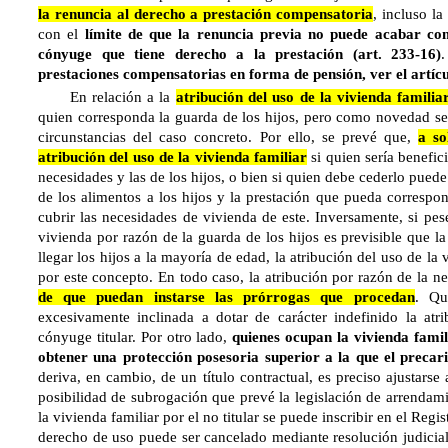
la renuncia al derecho a prestación compensatoria
, incluso l
con el
límite de que la renuncia previa no puede acabar co
cónyuge que tiene derecho a la prestación
(art. 233-16)
prestaciones compensatorias en forma de pensión, ver el artíc
En relación a la
atribución del uso de la vivienda familia
quien corresponda la guarda de los hijos, pero como novedad se 
circunstancias del caso concreto. Por ello, se prevé que,
a so
atribución del uso de la vivienda familiar
si quien sería benefici
necesidades y las de los hijos, o bien si quien debe cederlo pued
de los alimentos a los hijos y la prestación que pueda corresp
cubrir las necesidades de vivienda de este. Inversamente, si pe
vivienda por razón de la guarda de los hijos es previsible que l
llegar los hijos a la mayoría de edad, la atribución del uso de la
por este concepto. En todo caso, la atribución por razón de la 
de que puedan instarse las prórrogas que procedan
. Qu
excesivamente inclinada a dotar de carácter indefinido la atri
cónyuge titular. Por otro lado,
quienes ocupan la vivienda famil
obtener una protección posesoria superior a la que el precar
deriva, en cambio, de un título contractual, es preciso ajustarse a
posibilidad de subrogación que prevé la legislación de arrendam
la vivienda familiar por el no titular se puede inscribir en el Reg
derecho de uso puede ser cancelado mediante resolución judicial