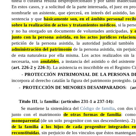
tutela o curatela resulta desproporcionado y por tanto inadecuad
En estos casos, y a solicitud de la parte interesada, el juez en p
nombrarle un asistente, que ejercerá, en interés del asistido, l
sentencia y que
básicamente son, en el ámbito personal recib
sobre la realización de actos y tratamientos médicos
, si la pe
y no ha otorgado un documento de voluntades anticipadas,
y 
junto con la persona asistida, en los actos jurídicos relacion
petición de la persona asistida, la autoridad judicial tambié
administración del patrimonio
de la persona asistida, sin perjui
de esta naturaleza por ella misma. Los actos realizados sin la
necesaria, son
anulables
, a instancia del asistido o del asistente
(
art. 226-2 y 226-3
). La asistencia es inscribible en el Registro C
-
PROTECCIÓN PATRIMONIAL DE LA PERSONA D
incorpora al derecho catalán la figura del patrimonio protegido. (
-
PROTECCIÓN DE MENORES DESAMPARADOS
: (
ar
Título II
I
, la
familia: (artículos 231-1 a 237-14):
Se mantiene la sistemática del
Código de familia
, con dos 
junto con el matrimonio
de otras formas de familia
: como
monoparental
(de un solo progenitor con sus descendientes). 2)
de la familia
a los hijos de cada progenitor integrados en
reconstituidas
, sin perjuicio de los vinculos que éstos mantengan