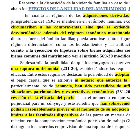
Respecto a la disposición de la vivienda familiar en caso de
abajo los
EFECTOS DE LA NULIDAD DEL MATRIMONIO, 
En cuanto al régimen de las
adquisiciones derivadas
jurisprudencia del TSJC se mantienen en el ámbito familiar, ex
circunscriben a las compraventas, sino que se extiend
desvinculándose además del régimen económico matrimonia
dentro o fuera del ámbito familiar, pueda acudirse a otras fig
régimen diferenciados, como los heredamientos y las atribuci
cuanto a la ejecución de hipoteca sobre bienes adquiridos c
bienes comunes del matrimonio ver el artículo 569-30 modific
Se desarrolla la posibilidad de que los cónyuges o convive
una ruptura matrimonial
(231-20),
estableciéndose los requisi
eficacia. Entre estos requisitos destacan la posibilidad de
adoptar
el papel capital que se atribuye
al notario que autoriza la 
particularmente los de
renuncia, han sido precedidos de sufi
situaciones patrimoniales y expectativas económicas
(231-20
revisión de la eficacia del pacto
si en el momento en que se
perjudicial para un cónyuge y este acredita que
han sobrevenido
podían razonablemente prever en el momento de su adopción
límites a las facultades dispositivas
de las partes en materia d
relación con la compensación económica por razón de trabajo (
2
distinguen los acuerdos en previsión de una ruptura de los que 