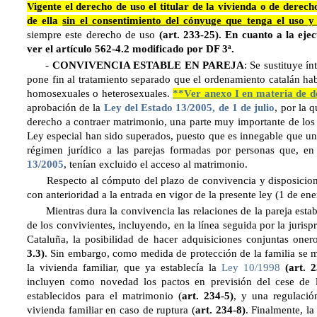
Vigente el derecho de uso el titular de la vivienda o de derec
de ella
sin el consentimiento del cónyuge que tenga el uso y 
siempre este derecho de uso
(art. 233-25). En cuanto a la eje
ver el artículo 562-4.2 modificado por DF 3ª.
-
CONVIVENCIA ESTABLE EN PAREJA
: Se sustituye í
pone fin al tratamiento separado que el ordenamiento catalán hab
homosexuales o heterosexuales.
**Ver anexo I en materia de d
aprobación de la
Ley del Estado 13/2005, de 1 de julio
, por la 
derecho a contraer matrimonio, una parte muy importante de los o
Ley especial han sido superados, puesto que es innegable que una
régimen jurídico a las parejas formadas por personas que, en 
13/2005
, tenían excluido el acceso al matrimonio.
Respecto al cómputo del plazo de convivencia y disposiciones 
con anterioridad a la entrada en vigor de la presente ley (1 de en
Mientras dura la convivencia las relaciones de la pareja estab
de los convivientes, incluyendo, en la línea seguida por la jurisp
Cataluña, la posibilidad de hacer adquisiciones conjuntas oner
3.3)
. Sin embargo, como medida de protección de la familia se ma
la vivienda familiar, que ya establecía la
Ley 10/1998
(art. 
incluyen como novedad los pactos en previsión del cese de l
establecidos para el matrimonio (
art. 234-5)
, y una regulació
vivienda familiar en caso de ruptura (
art. 234-8)
. Finalmente, l