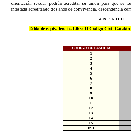
orientación sexual, podrán acreditar su unión para que se l
intestada acreditando dos años de convivencia, descendencia com
A N E X O II
Tabla de equivalencias Libro II Código Civil Catalán
CODIGO DE FAMILIA
1
2
3
4
5
6
7
8
9
10
11
12
13
14
15
16.1