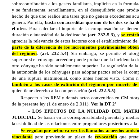
sobrecontribución a los gastos familiares, implícita en la formul
y se fundamenta, sencillamente, en el desequilibrio que produ
hecho de que uno realice una tarea que no genera excedentes acumu
genera. Por ello,
basta con acreditar que uno de los dos se ha 
el otro
. Para calcular el importe de la compensación se tienen
duración e intensidad de la dedicación
(art. 232-5.3)
, y
se restri
apreciar la relevancia de estos factores con el establecimiento d
parte de la diferencia de los incrementos patrimoniales obten
del régimen
.
(art. 232-5.4)
Sin embargo, se permite el otor
superior si el cónyuge acreedor puede probar que la incidencia de
otro cónyuge ha sido notablemente superior. La regulación de l
la autonomía de los cónyuges para adoptar pactos sobre la co
de una ruptura matrimonial, como antes hemos visto. Como 
también a los casos de extinción del régimen por muerte de
quien tiene derecho a la compensación
(art. 232-5.5)
.
Respecto a los REM y demás actos convenidos en CM otorgado
de la presente ley (1 de enero de 2.011),
Ver la DT 2ª
.
- LOS EFECTOS DE LA NULIDAD DEL MATRIM
JUDICIAL:
Se basan en la corresponsabilidad parental y mediac
la estabilidad de las relaciones entre progenitores posteriores a la 
Se regulan por primera vez los llamados acuerdos amisto
vinculante
pero previendo un plazo de
revocación
que preten