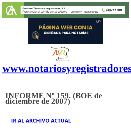
www.notariosyregistradore
INFORME Nº 1
5
9. (BOE de
d
iciembre
de 2007)
IR AL ARCHIVO ACTUAL