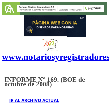
www.notariosyregistradore
INFORME Nº 169. (BOE de
o
ctubre
de 2008)
IR AL ARCHIVO ACTUAL