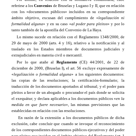
referirse a los
Convenios
de Bruselas y Lugano I y II, que en relación
con los «documentos públicos» incluidos en su correspondiente
ámbito objetivo, excusan del cumplimiento de «
legalización ni
formalidad alguna
» y en su caso «
al poder para pleitos
» y por lo
tanto también de la apostilla del Convenio de La Haya.
Lo mismo sucede en relación con el Reglamento 1348/2000, de
29 de mayo de 2000 (arts. 4 y 16), relativo a la notificación y al
traslado en los Estados miembros de documentos judiciales y
extrajudiciales en materia civil o mercantil.
Por lo que atañe al
Reglamento
(CE) 44/2001, de 22 de
diciembre de 2000, (Bruselas I), el art. 56 excluye expresamente de
«
legalización o formalidad alguna
» a los siguientes documentos:
las copias de las resoluciones; la certificación-formulario; la
traducción de los documentos aportados al tribunal; y el poder para
pleitos a favor de un abogado o procurador el país donde se solicita
el exequátur; y declara aplicables a los documentos públicos «
en la
medida en que fuere necesario
», las mismas previsiones que las
establecidas en relación con las resoluciones.
En razón de la extensión a los documentos públicos de dicha
exclusión, cabe concluir que cuando se invoque el reconocimiento
de los correspondientes documentos públicos ejecutivos y del poder
para pleitos que incidan en el ámbito objetivo del Reglamento (art. 1