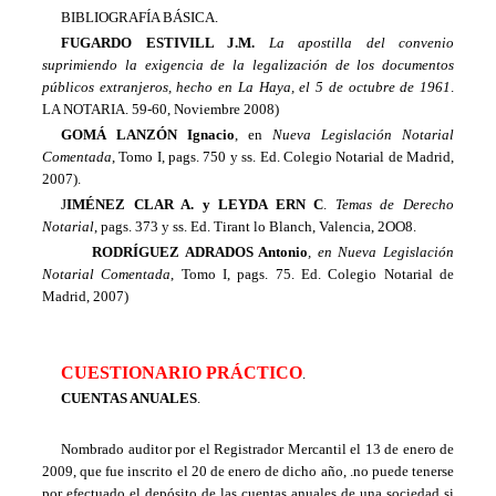
BIBLIOGRAFÍA BÁSICA.
FUGARDO ESTIVILL J.M.
La apostilla del convenio
suprimiendo la exigencia de la legalización de los documentos
públicos extranjeros, hecho en
La Haya
, el 5 de octubre de 1961
.
LA NOTARIA. 59-60, Noviembre 2008)
GOMÁ LANZÓN Ignacio
, en
Nueva Legislación Notarial
Comentada
, Tomo I, pags. 750 y ss. Ed. Colegio Notarial de Madrid,
2007).
J
IMÉNEZ CLAR A. y LEYDA ERN C
.
Temas de Derecho
Notarial
, pags. 373 y ss. Ed. Tirant lo Blanch, Valencia, 2OO8.
RODRÍGUEZ ADRADOS Antonio
, en Nueva Legislación
Notarial Comentada
, Tomo I, pags. 75. Ed. Colegio Notarial de
Madrid, 2007)
CUESTIONARIO PRÁCTICO
.
CUENTAS ANUALES
.
Nombrado auditor por el Registrador Mercantil el 13 de enero de
2009, que fue inscrito el 20 de enero de dicho año, .no puede tenerse
por efectuado el depósito de las cuentas anuales de una sociedad si