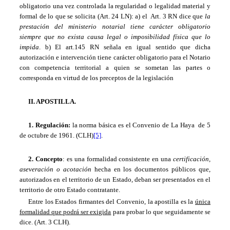
obligatorio una vez controlada la regularidad o legalidad material y
formal de lo que se solicita (Art. 24 LN): a) el Art. 3 RN dice que
la
prestación del ministerio notarial tiene carácter obligatorio
siempre que no exista causa legal o imposibilidad física que lo
impida
. b) El art.145 RN señala en igual sentido que dicha
autorización e intervención tiene carácter obligatorio para el Notario
con competencia territorial a quien se sometan las partes o
corresponda en virtud de los preceptos de la legislación
II. APOSTILLA.
1. Regulación:
la norma básica es el Convenio de La Haya de 5
de octubre de 1961. (CLH)
[5]
.
2. Concepto
: es una formalidad consistente en una
certificación,
aseveración o acotación
hecha en los documentos públicos que,
autorizados en el territorio de un Estado, deban ser presentados en el
territorio de otro Estado contratante.
Entre los Estados firmantes del Convenio, la apostilla es la
única
formalidad que podrá ser exigida
para probar lo que seguidamente se
dice. (Art. 3 CLH).