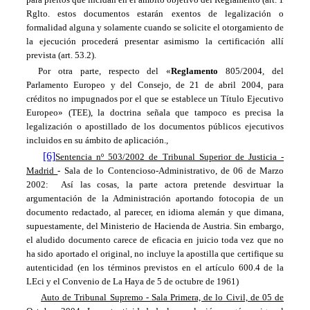
Rglto. estos documentos estarán exentos de legalización o
formalidad alguna y solamente cuando se solicite el otorgamiento de
la ejecución procederá presentar asimismo la certificación allí
prevista (art. 53.2).
Por otra parte, respecto del «
Reglamento
805/2004, del
Parlamento Europeo y del Consejo, de 21 de abril 2004, para
créditos no impugnados por el que se establece un Título Ejecutivo
Europeo» (TEE), la doctrina señala que tampoco es precisa la
legalización o apostillado de los documentos públicos ejecutivos
incluidos en su ámbito de aplicación.,
[6]
Sentencia nº 503/2002 de Tribunal Superior de Justicia -
Madrid
- Sala de lo Contencioso-Administrativo, de 06 de Marzo
2002: Así las cosas, la
parte actora pretende desvirtuar la
argumentación de la Administración aportando fotocopia de un
documento redactado, al parecer, en idioma alemán y que dimana,
supuestamente, del Ministerio de Hacienda de Austria. Sin embargo,
el aludido documento carece de eficacia en juicio toda vez que no
ha sido aportado el original, no incluye la apostilla que certifique su
autenticidad (en los términos previstos en el artículo 600.4 de la
LEci y el Convenio de La Haya
de 5 de octubre de 1961)
Auto de Tribunal Supremo - Sala Primera, de lo Civil, de 05 de