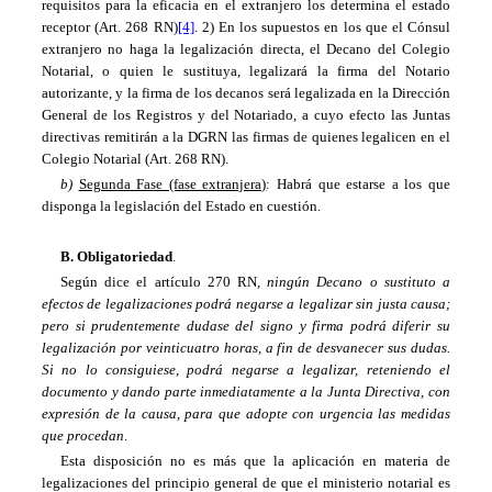
requisitos para la eficacia en el extranjero los determina el estado
receptor (Art. 268 RN)
[4]
. 2) En los supuestos en los que el Cónsul
extranjero no haga la legalización directa, el Decano del Colegio
Notarial, o quien le sustituya, legalizará la firma del Notario
autorizante, y la firma de los decanos será legalizada en la Dirección
General de los Registros y del Notariado, a cuyo efecto las Juntas
directivas remitirán a la DGRN las firmas de quienes legalicen en el
Colegio Notarial (Art. 268 RN).
b)
Segunda Fase (fase extranjera)
: Habrá que estarse a los que
disponga la legislación del Estado en cuestión.
B. Obligatoriedad
.
Según dice el artículo 270 RN,
ningún Decano o sustituto a
efectos de legalizaciones podrá negarse a legalizar sin justa causa;
pero si prudentemente dudase del signo y firma podrá diferir su
legalización por veinticuatro horas, a fin de desvanecer sus dudas.
Si no lo consiguiese, podrá negarse a legalizar, reteniendo el
documento y dando parte inmediatamente a
la Junta
Directiva
, con
expresión de la causa, para que adopte con urgencia las medidas
que procedan
.
Esta disposición no es más que la aplicación en materia de
legalizaciones del principio general de que el ministerio notarial es