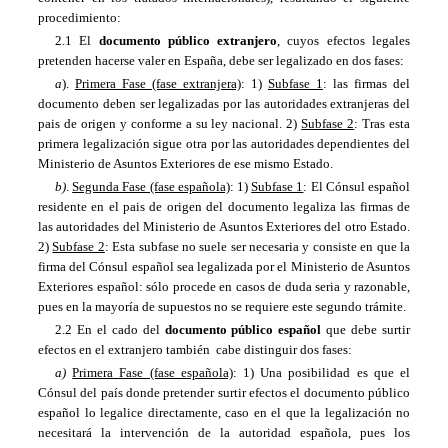
procedimiento:
2.1
El
documento público extranjero
, cuyos efectos legales
pretenden hacerse valer en España, debe ser legalizado en dos fases:
a
).
Primera Fase (fase extranjera)
: 1)
Subfase 1
: las firmas del
documento deben ser legalizadas por las autoridades extranjeras del
pais de origen y conforme a su ley nacional. 2)
Subfase 2
: Tras esta
primera legalización sigue otra por las autoridades dependientes del
Ministerio de Asuntos Exteriores de ese mismo Estado.
b)
.
Segunda Fase (fase española)
: 1)
Subfase 1
: El Cónsul español
residente en el pais de origen del documento legaliza las firmas de
las autoridades del Ministerio de Asuntos Exteriores del otro Estado.
2)
Subfase 2
: Esta subfase no suele ser necesaria y consiste en que la
firma del Cónsul español sea legalizada por el Ministerio de Asuntos
Exteriores español: sólo procede en casos de duda seria y razonable,
pues en la mayoría de supuestos no se requiere este segundo trámite.
2.2 En el cado del
documento público español
que debe surtir
efectos en el extranjero también cabe distinguir dos fases:
a)
Primera Fase (fase española)
: 1) Una posibilidad es que el
Cónsul del país donde pretender surtir efectos el documento público
español lo legalice directamente, caso en el que la legalización no
necesitará la intervención de la autoridad española, pues los