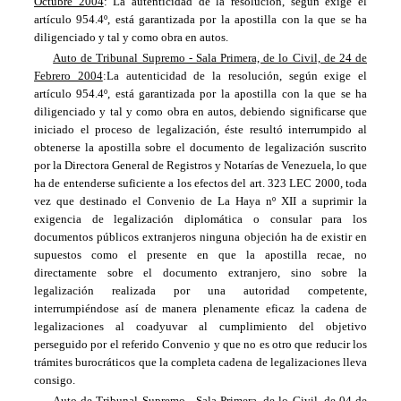
Octubre 2004
: La autenticidad de la resolución, según exige el
artículo 954.4º, está garantizada por la apostilla con la que se ha
diligenciado y tal y como obra en autos.
Auto de Tribunal Supremo - Sala Primera, de lo Civil, de 24 de
Febrero 2004
:La autenticidad de la resolución, según exige el
artículo 954.4º, está garantizada por la apostilla con la que se ha
diligenciado y tal y como obra en autos, debiendo significarse que
iniciado el proceso de legalización, éste resultó interrumpido al
obtenerse la apostilla sobre el documento de legalización suscrito
por la Directora General de Registros y Notarías de Venezuela, lo que
ha de entenderse suficiente a los efectos del art. 323 LEC 2000, toda
vez que destinado el Convenio de La Haya nº XII a suprimir la
exigencia de legalización diplomática o consular para los
documentos públicos extranjeros ninguna objeción ha de existir en
supuestos como el presente en que la apostilla recae, no
directamente sobre el documento extranjero, sino sobre la
legalización realizada por una autoridad competente,
interrumpiéndose así de manera plenamente eficaz la cadena de
legalizaciones al coadyuvar al cumplimiento del objetivo
perseguido por el referido Convenio y que no es otro que reducir los
trámites burocráticos que la completa cadena de legalizaciones lleva
consigo.
Auto de Tribunal Supremo - Sala Primera, de lo Civil, de 04 de