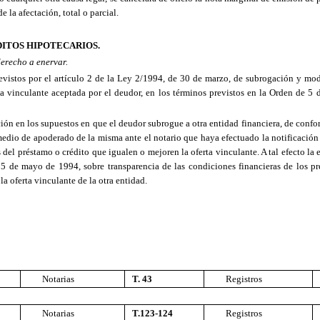
 la afectación, total o parcial.
ITOS HIPOTECARIOS.
derecho a enervar.
revistos por el artículo 2 de la Ley 2/1994, de 30 de marzo, de subrogación y mod
rta vinculante aceptada por el deudor, en los términos previstos en la Orden de 5
ción en los supuestos en que el deudor subrogue a otra entidad financiera, de conf
io de apoderado de la misma ante el notario que haya efectuado la notificación a 
el préstamo o crédito que igualen o mejoren la oferta vinculante. A tal efecto la en
 5 de mayo de 1994, sobre transparencia de las condiciones financieras de los pré
la oferta vinculante de la otra entidad.
Notarias
T. 43
Registros
Notarias
T.123-124
Registros