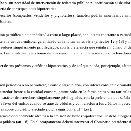
ho y sin necesidad de intervención de fedatario público ni notificación al deudor
ria de participaciones hipotecarias.
tecarios (comprarlos, venderlos y pignorarlos). También podrán amortizarlos an
límites.
n periódica o no periódica/, a corto o largo plazo/, con interés constante o variable
e a la entidad emisora, garantizado en la forma antes vista (artículos 12 y 13) y 
creedores singularmente privilegiados, con la preferencia que señala el número 3º d
misor. Los tenedores de los bonos de una emisión tendrán prelación sobre los tenedor
r de sus préstamos y créditos hipotecarios, y de ahí que pueda, por ejemplo, afect
n periódica o no periódica/, a corto o largo plazo/, con interés constante o variable
enedor frente a la entidad emisora, garantizado en la forma antes vista (artículo
l carácter de acreedores singularmente privilegiados, con la preferencia que señala
os a favor del emisor cuando se trate de cédulas y con relación a los créditos hipot
an sobre un crédito afectado a dicha emisión. (art.14 Ley).
carios específicamente afectos a la emisión de bonos hipotecarios. Se debe otorgar 
a pública (art. 18). En el otorgamiento deberá intervenir el Comisario presidente d