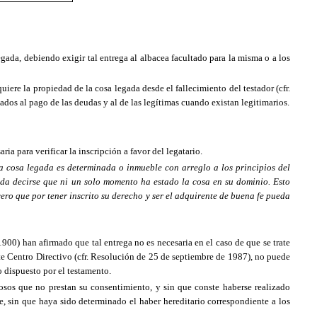
egada, debiendo exigir tal entrega al albacea facultado para la misma o a los
uiere la propiedad de la cosa legada desde el fallecimiento del testador (cfr.
ados al pago de las deudas y al de las legítimas cuando existan legitimarios.
ia para verificar la inscripción a favor del legatario.
 cosa legada es determinada o inmueble con arreglo a los principios del
ueda decirse que ni un solo momento ha estado la cosa en su dominio. Esto
cero que por tener inscrito su derecho y ser el adquirente de buena fe pueda
1900) han afirmado que tal entrega no es necesaria en el caso de que se trate
ste Centro Directivo (cfr. Resolución de 25 de septiembre de 1987), no puede
o dispuesto por el testamento.
osos que no prestan su consentimiento, y sin que conste haberse realizado
e, sin que haya sido determinado el haber hereditario correspondiente a los