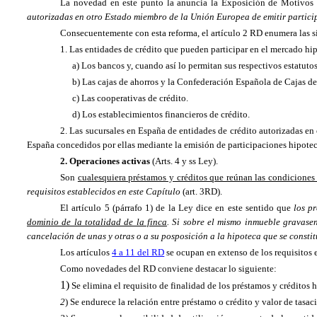
La novedad en este punto la anuncia
la Exposición
de Motivos 
autorizadas en otro Estado miembro de
la Unión Europea
de emitir partic
Consecuentemente con esta reforma, el artículo 2 RD enumera las s
1. Las entidades de crédito que pueden participar en el mercado hi
a) Los bancos y, cuando así lo permitan sus respectivos estatutos,
b) Las cajas de ahorros y
la Confederación Española
de Cajas de
c) Las cooperativas de crédito.
d) Los establecimientos financieros de crédito.
2. Las sucursales en España de entidades de crédito autorizadas en
España concedidos por ellas mediante la emisión de participaciones hipotecar
2. Operaciones activas
(Arts. 4 y ss Ley).
Son
cualesquiera préstamos y créditos que reúnan las condiciones 
requisitos establecidos en este Capítulo
(art. 3RD).
El artículo 5 (párrafo 1) de la Ley dice en este sentido que
los p
dominio de la totalidad de la finca
. Si sobre el mismo inmueble gravasen
cancelación de unas y otras o a su posposición a la hipoteca que se constit
Los artículos
4 a 11 del RD
se ocupan en extenso de los requisitos e
Como novedades del RD conviene destacar lo siguiente:
1)
Se elimina el requisito de finalidad de los préstamos y créditos
2
)
Se endurece la relación entre préstamo o crédito y valor de tasa