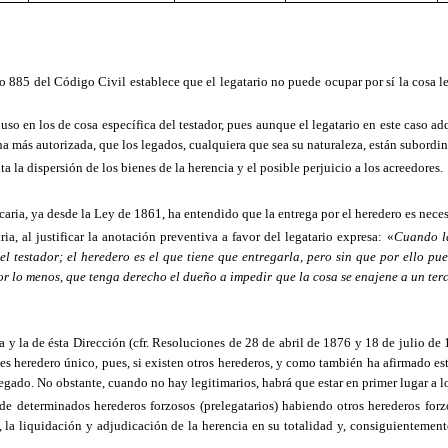
ulo 885 del Código Civil establece que el legatario no puede ocupar por sí la cosa l
so en los de cosa específica del testador, pues aunque el legatario en este caso adq
a más autorizada, que los legados, cualquiera que sea su naturaleza, están subordin
a la dispersión de los bienes de la herencia y el posible perjuicio a los acreedores.
ecaria, ya desde la Ley de
1861, ha
entendido que la entrega por el heredero es necesar
, al justificar la anotación preventiva a favor del legatario expresa: «
Cuando la
l testador; el heredero es el que tiene que entregarla, pero sin que por ello p
, por lo menos, que tenga derecho el dueño a impedir que la cosa se enajene a un ter
a y la de ésta Dirección (cfr. Resoluciones de 28 de abril de 1876 y 18 de julio de 
io es heredero único, pues, si existen otros herederos, y como también ha afirmado e
legado. No obstante, cuando no hay legitimarios, habrá que estar en primer lugar a l
de determinados herederos forzosos (prelegatarios) habiendo otros herederos forz
, la liquidación y adjudicación de la herencia en
su totalidad y, consiguientement