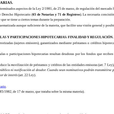
ARIAS.
eterminados aspectos de la Ley 2/1981, de 25 de marzo, de regulación del mercado h
e Derecho Hipotecario (
65 de Notarías y 71 de Registros
). La necesaria concisió
a
 que se tiene a ciertos temas durante la preparación.
ematizada aunque suficiente de la materia, que facilite una visión general y posibi
LAS Y PARTICIPACIONES HIPOTECARIAS: FINALIDAD Y REGULACIÓN.
utorizadas (sujetos emisores), garantizados mediante préstamos o créditos hipoteca
las o participaciones hipotecarias resultan deudoras por los fondos que reciben d
oduce la
movilización
de préstamos y créditos de las entidades emisoras (art. 7 Ley),
úblico ni notificación al deudor. Cuando sean nominativos podrán transmitirse por
or de interés
(art. 22 Ley).
ario
.
85/1982, de 17 de marzo, que trataba sobre la misma materia).