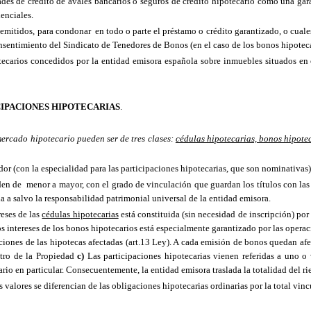
ades de crédito de avales bancarios o seguros de crédito hipotecario como una gara
denciales.
los emitidos, para condonar en todo o parte el préstamo o crédito garantizado, o cua
l consentimiento del Sindicato de Tenedores de Bonos (en el caso de los bonos hipoteca
tecarios concedidos por la entidad emisora española sobre inmuebles situados en 
ICIPACIONES HIPOTECARIAS
.
 mercado hipotecario pueden ser de tres clases:
cédulas hipotecarias, bonos hipote
dor (con la especialidad para las participaciones hipotecarias, que son nominativa
den de menor a mayor, con el grado de vinculación que guardan los títulos con las o
a a salvo la responsabilidad patrimonial universal de la entidad emisora.
reses de las
cédulas hipotecarias
está constituida (sin necesidad de inscripción) por 
os intereses de los bonos hipotecarios está especialmente garantizado por las operaci
pciones de las hipotecas afectadas (art.13 Ley). A cada emisión de bonos quedan af
stro de
la Propiedad
c)
Las participaciones hipotecarias vienen referidas a uno o v
rio en particular. Consecuentemente, la entidad emisora traslada la totalidad del rie
es se diferencian de las obligaciones hipotecarias ordinarias por la total vincula