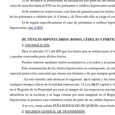
3)
Se reconoce la posibilidad de utilización por parte de las entid
valor de tasación hasta al 95% en los préstamos o créditos hipotecarios resi
4
) Se establecen restricciones, con fines de garantía para los títu
de los préstamos o créditos (art. 4. 4 letras c, d). Para todo ello se exige e
5)
Se regula específicamente el caso de préstamos o créditos hipo
hipotecarias. (
art. 6 RD
).
III. TÍTULOS HIPOTECARIOS: BONOS, CÉDULAS Y PART
1
.
ENUMERACIÓN
.
Dice el artículo 13.1 del RD que
los títulos que se emitan para el
y quedan reservadas para dichos títulos
.
Pueden emitirse mediante títulos nominativos, a la orden y al porta
Esta enumeración de los títulos hipotecarios se corresponde, en or
especial protección concursal que tienen sus titulares y de que siempre qued
. En este sentido cabe destacar lo siguiente:
a)
el capital y los inte
cualquier tiempo a favor de la entidad emisora (art. 12 Ley)
b)
El capital y l
en el Registro de
la Propiedad
por nota al margen de las respectivas inscri
identificar en la escritura y se haga constar por nota marginal en el Regi
hipotecarias se produce una verdadera cesión de parte de un crédito hipoteca
A su vez, como señala PEÑA BERNALDO DE QUIRÓS, estos títulos valor
2
.
REGIMEN GENERAL DE TRANSMISIÓN
.