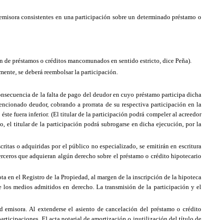
 emisora consistentes en una participación sobre un determinado préstamo o
en de préstamos o créditos mancomunados en sentido estricto, dice Peña).
amente, se deberá reembolsar la participación.
nsecuencia de la falta de pago del deudor en cuyo préstamo participa dicha
 mencionado deudor, cobrando a prorrata de su respectiva participación en la
ste fuera inferior. (El titular de la participación podrá compeler al acreedor
o, el titular de la participación podrá subrogarse en dicha ejecución, por la
critas o adquiridas por el público no especializado, se emitirán en escritura
 terceros que adquieran algún derecho sobre el préstamo o crédito hipotecario
ota en el Registro de
la Propiedad
, al margen de la inscripción de la hipoteca
de los medios admitidos en derecho. La transmisión de la participación y el
ad emisora. Al extenderse el asiento de cancelación del préstamo o crédito
articipaciones. El acta notarial de amortización o inutilización del título de