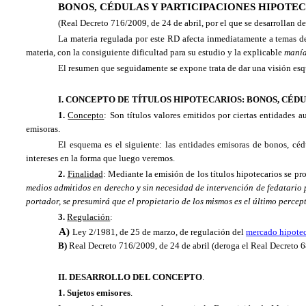
BONOS, CÉDULAS Y PARTICIPACIONES HIPOTEC
(Real Decreto 716/2009, de 24 de abril, por el que se desarrollan d
La materia regulada por este RD afecta inmediatamente a temas d
materia, con la consiguiente dificultad para su estudio y la explicable 
maní
El resumen que seguidamente se expone trata de dar una visión esqu
I. CONCEPTO DE TÍTULOS HIPOTECARIOS: BONOS, CÉDU
1.
Concepto
: Son títulos valores emitidos por ciertas entidades a
emisoras.
El esquema es el siguiente: las entidades emisoras de bonos, cédu
intereses en la forma que luego veremos.
2.
Finalidad
: Mediante la emisión de los títulos hipotecarios se pr
medios admitidos en derecho y sin necesidad de intervención de fedatario p
portador, se presumirá que el propietario de los mismos es el último percept
3.
Regulación
:
A)
Ley 2/1981, de 25 de marzo, de regulación del
mercado hipotec
B)
Real Decreto 716/2009, de 24 de abril (deroga el Real Decreto 6
II. DESARROLLO DEL CONCEPTO
.
1. Sujetos emisores
.