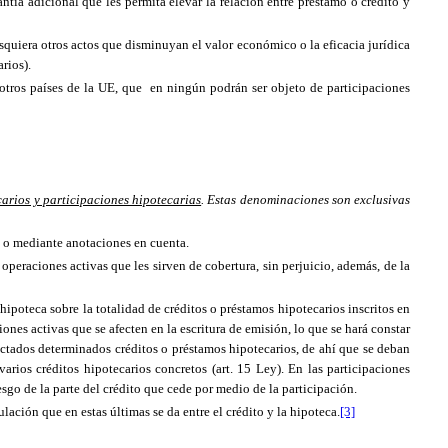
ntía adicional que les permita elevar la relación entre préstamo o crédito y
lesquiera otros actos que disminuyan el valor económico o la eficacia jurídica
rios).
otros países de
la UE
, que en ningún podrán ser objeto de participaciones
carios y participaciones hipotecarias
. Estas denominaciones son exclusivas
s) o mediante anotaciones en cuenta.
peraciones activas que les sirven de cobertura, sin perjuicio, además, de la
hipoteca sobre la totalidad de créditos o préstamos hipotecarios inscritos en
ones activas que se afecten en la escritura de emisión, lo que se hará constar
ectados determinados créditos o préstamos hipotecarios, de ahí que se deban
arios créditos hipotecarios concretos (art. 15 Ley). En las participaciones
sgo de la parte del crédito que cede por medio de la participación.
ción que en estas últimas se da entre el crédito y la hipoteca.
[3]