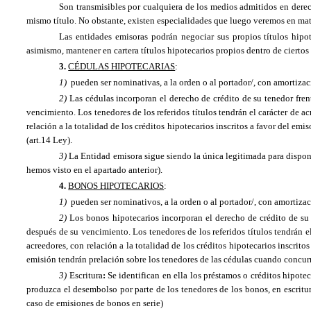
Son transmisibles por cualquiera de los medios admitidos en derec
mismo título. No obstante, existen especialidades que luego veremos en mate
Las entidades emisoras podrán negociar sus propios títulos hipo
asimismo, mantener en cartera títulos hipotecarios propios dentro de ciertos 
3.
CÉDULAS HIPOTECARIAS
:
1)
pueden ser nominativas, a la orden o al portador/, con amortizació
2)
Las cédulas incorporan el derecho de crédito de su tenedor frent
vencimiento. Los tenedores de los referidos títulos tendrán el carácter de a
relación a la totalidad de los créditos hipotecarios inscritos a favor del e
(art.14 Ley).
3)
La Entidad
emisora sigue siendo la única legitimada para dispone
hemos visto en el apartado anterior).
4.
BONOS HIPOTECARIOS
:
1)
pueden ser nominativos, a la orden o al portador/, con amortizació
2)
Los bonos hipotecarios incorporan el derecho de crédito de su t
después de su vencimiento. Los tenedores de los referidos títulos tendrán e
acreedores, con relación a la totalidad de los créditos hipotecarios inscrit
emisión tendrán prelación sobre los tenedores de las cédulas cuando concurr
3)
Escritura
:
Se identifican en ella los préstamos o créditos hipote
produzca el desembolso por parte de los tenedores de los bonos, en escritur
caso de emisiones de bonos en serie)