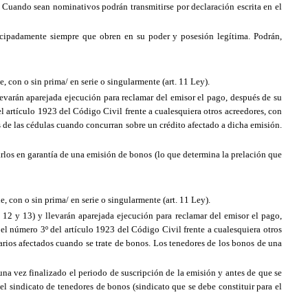
. Cuando sean nominativos podrán transmitirse por declaración escrita en el
ticipadamente siempre que obren en su poder y posesión legítima. Podrán,
, con o sin prima/ en serie o singularmente (art. 11 Ley).
llevarán aparejada ejecución para reclamar del emisor el pago, después de su
el artículo 1923 del Código Civil frente a cualesquiera otros acreedores, con
es de las cédulas cuando concurran sobre un crédito afectado a dicha emisión.
arlos en garantía de una emisión de bonos (lo que determina la prelación que
, con o sin prima/ en serie o singularmente (art. 11 Ley).
s 12 y 13) y llevarán aparejada ejecución para reclamar del emisor el pago,
 el número 3º del artículo 1923 del Código Civil frente a cualesquiera otros
ecarios afectados cuando se trate de bonos. Los tenedores de los bonos de una
una vez finalizado el periodo de suscripción de la emisión y antes de que se
el sindicato de tenedores de bonos (sindicato que se debe constituir para el