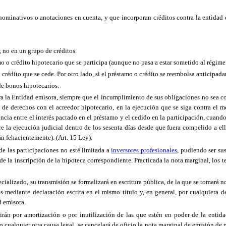
 nominativos o anotaciones en cuenta, y que incorporan créditos contra la entidad
, no en un grupo de créditos.
o o crédito hipotecario que se participa (aunque no pasa a estar sometido al régim
el crédito que se cede. Por otro lado, si el préstamo o crédito se reembolsa anticipad
de bonos hipotecarios.
ra
la Entidad
emisora, siempre que el incumplimiento de sus obligaciones no sea co
ad de derechos con el acreedor hipotecario, en la ejecución que se siga contra el
ncia entre el interés pactado en el préstamo y el cedido en la participación, cuando é
re la ejecución judicial dentro de los sesenta días desde que fuera compelido a ell
án fehacientemente). (Art. 15 Ley).
e las participaciones no esté limitada a
inversores profesionales
, pudiendo ser sus
 de la inscripción de la hipoteca correspondiente. Practicada la nota marginal, los
cializado, su transmisión se formalizará en escritura pública, de la que se tomará n
s mediante declaración escrita en el mismo título y, en general, por cualquiera 
d emisora.
uirán por amortización o por inutilización de las que estén en poder de la entid
o cualquier otra causa legal, se cancelará de oficio la nota marginal de emisión de p