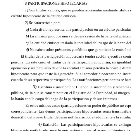
3
PARTICIPACIONES HIPOTECARIAS
:
1)
Son títulos valores, que se pueden representar mediante títulos
crédito hipotecario de la entidad emisora.
2)
Se caracterizan por:
a)
Cada título representa una participación en un crédito particular
b)
La emisión produce una verdadera cesión de la parte del préstam
c)
La entidad emisora traslada la totalidad del riesgo de la parte d
d)
No caben sobre préstamos y créditos que garanticen la emisión 
El titular de la participación hipotecaria tendrá acción ejecutiva cont
persona. En este caso, el titular de la participación concurrirá, en iguald
operación y sin perjuicio de que la entidad emisora perciba la posible difere
hipotecario para que inste la ejecución. Si el acreedor hipotecario no insta
cuantía de su respectiva participación. Las notificaciones pertinentes se har
3)
Escritura e inscripción:
Cuando la suscripción y tenencia d
pública, de la que se tomará nota en el Registro de
la Propiedad
, al margen
lo harán con la carga del pago de la participación y de sus intereses.
Es estos mismos casos (participaciones en poder de
público no espe
correspondiente. Las demás participaciones hipotecarias serán transmisible
domicilio del nuevo titular deberán notificarse por el adquirente a la entida
4)
Extinción.
Las participaciones hipotecarias se exting
hipotecario participado, para lo que bastará el pago al acreedor hipotecario 