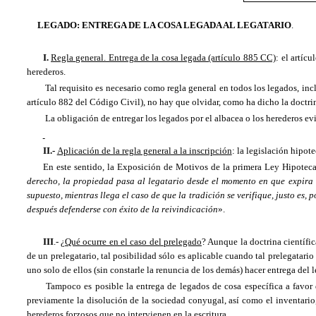
LEGADO: ENTREGA DE
LA COSA
LEGADA
AL LEGATARIO
.
I.
Regla general. Entrega de la cosa legada (artículo 885 CC)
: el artíc
herederos.
Tal requisito es necesario como regla general en todos los legados, inclu
artículo 882 del Código Civil), no hay que olvidar, como ha dicho la doctrin
La obligación de entregar los legados por el albacea o los herederos evit
II.-
Aplicación de la regla general a la inscripción
: la legislación hipot
En este sentido,
la Exposición
de Motivos de la primera Ley Hipotecaria
derecho, la propiedad pasa al legatario desde el momento en que expira e
supuesto, mientras llega el caso de que la tradición se verifique, justo es
después defenderse con éxito de la reivindicación
».
III
.- ¿
Qué ocurre en el caso del prelegado
? Aunque la doctrina científic
de un prelegatario, tal posibilidad sólo es aplicable cuando tal prelegatar
uno solo de ellos (sin constarle la renuncia de los demás) hacer entrega del 
Tampoco es posible la entrega de legados de cosa específica a favor 
previamente la disolución de la sociedad conyugal, así como el inventario
herederos forzosos que no intervienen en la escritura.