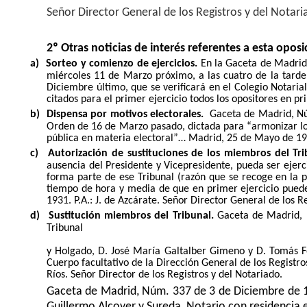
Señor Director General de los Registros y del Notari
2º Otras noticias de interés referentes a esta oposi
a)
Sorteo y comienzo de ejercicios.
En la Gaceta de Madrid,
miércoles 11 de Marzo próximo, a las cuatro de la tarde
Diciembre último, que se verificará en el Colegio Notari
citados para el primer ejercicio todos los opositores en 
b)
Dispensa por motivos electorales.
Gaceta de Madrid, Nú
Orden de 16 de Marzo pasado, dictada para “armonizar los
pública en materia electoral”… Madrid, 25 de Mayo de 1931
c)
Autorización de sustituciones de los miembros del Tri
ausencia del Presidente y Vicepresidente, pueda ser ejer
forma parte de ese Tribunal (razón que se recoge en la p
tiempo de hora y media de que en primer ejercicio puede
1931. P.A.: J. de Azcárate. Señor Director General de los R
d)
Sustitución miembros del Tribunal.
Gaceta de Madrid, N
Trib
y Holgado, D. José María Galtalber Gimeno y D. Tomás 
Cuerpo facultativo de la Dirección General de los Registr
Ríos. Señor Director de los Registros y del Notariado.
Gaceta de Madrid, Núm. 337 de 3 de Diciembre de 19
Guillermo Alcover y Sureda, Notario con residencia 