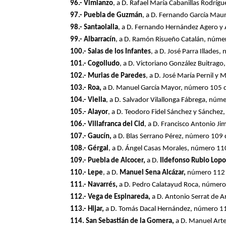
96.- Vimianzo
, a D. Rafael María Cabanillas Rodrí
97.- Puebla de Guzmán
, a D. Fernando García Mau
98.- Santaolalla
, a D. Fernando Hernández Agero y
99.- Albarracín
, a D. Ramón Risueño Catalán, núme
100.- Salas de los Infantes
, a D. José Parra Illade
101.- Cogolludo
, a D. Victoriano González Buitra
102.- Murias de Paredes
, a D. José María Pernil 
103.- Roa,
a D. Manuel García Mayor, número 105 d
104.- Viella
, a D. Salvador Vilallonga Fábrega, nú
105.- Alayor
, a D. Teodoro Fidel Sánchez y Sánche
106.- Villafranca del Cid
, a D. Francisco Antonio 
107.- Gaucín,
a D. Blas Serrano Pérez, número 109
108.- Gérgal
, a D. Ángel Casas Morales, número 1
109.- Puebla de Alcocer,
a D.
Ildefonso Rubio Lop
110.- Lepe
, a D.
Manuel Sena Alcázar,
número 112 d
111.- Navarrés,
a D. Pedro Calatayud Roca, número
112.- Vega de Espinareda,
a D. Antonio Serrat de 
113.- Hijar,
a D. Tomás Dacal Hernández, número 11
114. San Sebastián de la Gomera,
a D. Manuel Art