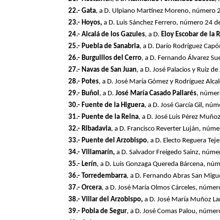
22.- Gata
, a D. Ulpiano Martínez Moreno, número 
23.- Hoyos,
a D. Luis Sánchez Ferrero, número 24 
24.- Alcalá de los Gazules
, a D.
Eloy Escobar de la 
25.- Puebla de Sanabria
, a D. Darío Rodríguez Ca
26.- Burguillos del Cerro
, a D. Fernando Álvarez S
27.- Navas de San Juan
, a D. José Palacios y Ruiz
28.- Potes
, a D. José María Gómez y Rodríguez Alc
29.- Buñol
, a D.
José María Casado Pallarés
, númer
30.- Fuente de la Higuera
, a D. José García Gil, n
31.- Puente de la Reina
, a D. José Luis Pérez Muñ
32.- Ribadavia
, a D. Francisco Reverter Luján, nú
33.- Puente del Arzobispo
, a D. Electo Reguera Te
34.- Villamarín,
a D. Salvador Freigedo Sainz, núm
35.- Lerín
, a D. Luis Gonzaga Quereda Bárcena, nú
36.- Torredembarra
, a D. Fernando Abras San Mig
37.- Orcera
, a D. José María Olmos Cárceles, núme
38.- Villar del Arzobispo,
a D. José María Muñoz La
39.- Pobla de Segur
, a D. José Comas Palou, núme