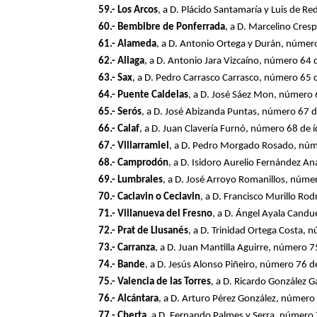
59.- Los Arcos
, a D. Plácido Santamaría y Luis de 
60.- Bembibre de Ponferrada
, a D. Marcelino Cre
61.- Alameda
, a D. Antonio Ortega y Durán, núme
62.- Aliaga
, a D. Antonio Jara Vizcaíno, número 64
63.- Sax
, a D. Pedro Carrasco Carrasco, número 65
64.- Puente Caldelas
, a D. José Sáez Mon, número
65.- Serós
, a D. José Abizanda Puntas, número 67 
66.- Calaf
, a D. Juan Clavería Furnó, número 68 de
67.- Villarramiel
, a D. Pedro Morgado Rosado, núm
68.- Camprodón
, a D. Isidoro Aurelio Fernández 
69.- Lumbrales
, a D. José Arroyo Romanillos, núm
70.- Caclavin o Ceclavin
, a D. Francisco Murillo R
71.- Villanueva del Fresno
, a D. Ángel Ayala Cand
72.- Prat de Llusanés
, a D. Trinidad Ortega Costa,
73.- Carranza
, a D. Juan Mantilla Aguirre, número
74.- Bande
, a D. Jesús Alonso Piñeiro, número 76 
75.- Valencia de las Torres
, a D. Ricardo González 
76.- Alcántara
, a D. Arturo Pérez González, númer
77.- Cherta
, a D. Fernando Palmes y Serra, número