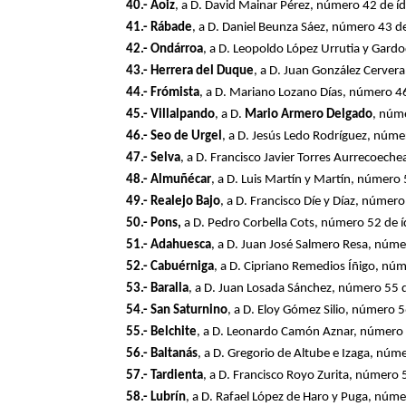
40.- Aoiz
, a D. David Mainar Pérez, número 42 de 
41.- Rábade
, a D. Daniel Beunza Sáez, número 43 
42.- Ondárroa
, a D. Leopoldo López Urrutia y Gar
43.- Herrera del Duque
, a D. Juan González Cerve
44.- Frómista
, a D. Mariano Lozano Días, número 4
45.- Villalpando
, a D.
Mario Armero Delgado
, núm
46.- Seo de Urgel
, a D. Jesús Ledo Rodríguez, núm
47.- Selva
, a D. Francisco Javier Torres Aurrecoec
48.- Almuñécar
, a D. Luis Martín y Martín, númer
49.- Realejo Bajo
, a D. Francisco Díe y Díaz, núme
50.- Pons,
a D. Pedro Corbella Cots, número 52 de 
51.- Adahuesca
, a D. Juan José Salmero Resa, núm
52.- Cabuérniga
, a D. Cipriano Remedios Íñigo, n
53.- Baralla
, a D. Juan Losada Sánchez, número 55
54.- San Saturnino
, a D. Eloy Gómez Silio, número 
55.- Belchite
, a D. Leonardo Camón Aznar, número
56.- Baltanás
, a D. Gregorio de Altube e Izaga, n
57.- Tardienta
, a D. Francisco Royo Zurita, número
58.- Lubrín
, a D. Rafael López de Haro y Puga, nú