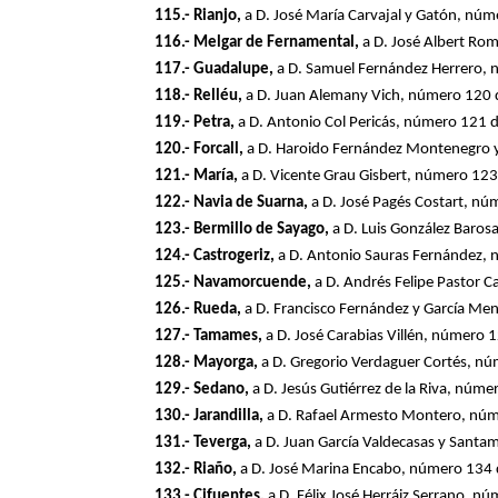
115.- Rianjo,
a D. José María Carvajal y Gatón, nú
116.- Melgar de Fernamental,
a D. José Albert R
117.- Guadalupe,
a D. Samuel Fernández Herrero,
118.- Relléu,
a D. Juan Alemany Vich, número 120 
119.- Petra,
a D. Antonio Col Pericás, número 121 
120.- Forcall,
a D. Haroido Fernández Montenegro y
121.- María,
a D. Vicente Grau Gisbert, número 12
122.- Navia de Suarna,
a D. José Pagés Costart, n
123.- Bermillo de Sayago,
a D. Luis González Baro
124.- Castrogeriz,
a D. Antonio Sauras Fernández,
125.- Navamorcuende,
a D. Andrés Felipe Pastor 
126.- Rueda,
a D. Francisco Fernández y García M
127.- Tamames,
a D. José Carabias Villén, número
128.- Mayorga,
a D. Gregorio Verdaguer Cortés, n
129.- Sedano,
a D. Jesús Gutiérrez de la Riva, nú
130.- Jarandilla,
a D. Rafael Armesto Montero, núm
131.- Teverga,
a D. Juan García Valdecasas y Sant
132.- Riaño,
a D. José Marina Encabo, número 134 
133.- Cifuentes,
a D. Félix José Herráiz Serrano, 