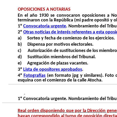
OPOSICIONES A NOTARIAS
En el año 1930 se convocaron oposiciones a Not
terminaron con la República (mi padre opositó y o
1º
Convocatoria urgente
. Nombramiento del Tribu
2º
Otras noticias de interés referentes a esta oposi
a)
Sorteo y fecha de comienzo de los ejercicios.
b)
Dispensa por motivos electorales.
c)
Autorización de sustituciones de los miembros
d)
Sustitución miembros del Tribunal.
e)
Agregación de plazas vacantes.
3º
Lista de opositores aprobados
.
4º
Fotografías
(en formato jpg y similares).
Foto 
esquina con el comienzo de la calle Atocha.
1º Convocatoria urgente. Nombramiento del Tribu
Real orden disponiendo que por la Dirección gener
hayan correspondido al turno de oposición directa 