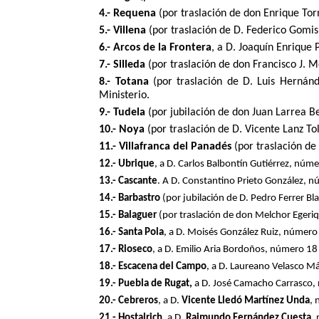
4.- Requena
(por traslación de don Enrique To
5.- Villena
(por traslación de D. Federico Gomi
6.- Arcos de la Frontera
, a D. Joaquín Enrique
7.- Silleda
(por traslación de don Francisco J. 
8.- Totana
(por traslación de D. Luis Hernánd
Ministerio.
9.- Tudela
(por jubilación de don Juan Larrea B
10.- Noya
(por traslación de D. Vicente Lanz T
11.- Villafranca del Panadés
(por traslación de
12.- Ubrique
, a D. Carlos Balbontín Gutiérrez, nú
13.- Cascante
. A D. Constantino Prieto González, 
14.- Barbastro
(por jubilación de D. Pedro Ferrer B
15.- Balaguer
(por traslación de don Melchor Egeriqu
16.- Santa Pola
, a D. Moisés González Ruiz, númer
17.- Rioseco
, a D. Emilio Aria Bordoños, número 1
18.- Escacena del Campo
, a D. Laureano Velasco 
19.- Puebla de Rugat,
a D. José Camacho Carrasco,
20.- Cebreros
, a D.
Vicente Lledó Martínez Unda
,
21.- Hostalrich
, a D.
Raimundo Fernández Cuesta
,