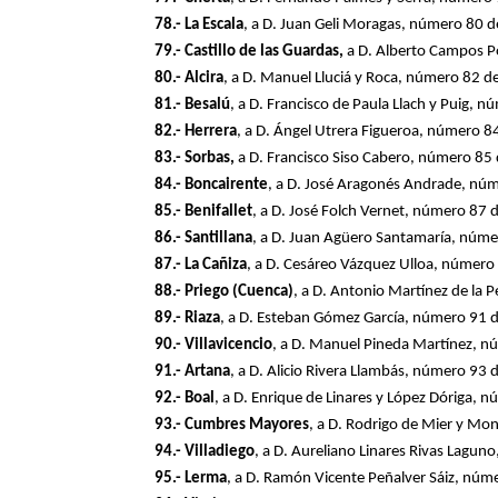
78.- La Escala
, a D. Juan Geli Moragas, número 80 
79.- Castillo de las Guardas,
a D. Alberto Campos P
80.- Alcira
, a D. Manuel Lluciá y Roca, número 82 
81.- Besalú
, a D. Francisco de Paula Llach y Puig,
82.- Herrera
, a D. Ángel Utrera Figueroa, número 
83.- Sorbas,
a D. Francisco Siso Cabero, número 85
84.- Boncairente
, a D. José Aragonés Andrade, nú
85.- Benifallet
, a D. José Folch Vernet, número 87
86.- Santillana
, a D. Juan Agüero Santamaría, núm
87.- La Cañiza
, a D. Cesáreo Vázquez Ulloa, númer
88.- Priego (Cuenca)
, a D. Antonio Martínez de la
89.- Riaza
, a D. Esteban Gómez García, número 91 
90.- Villavicencio
, a D. Manuel Pineda Martínez, 
91.- Artana
, a D. Alicio Rivera Llambás, número 93
92.- Boal
, a D. Enrique de Linares y López Dóriga,
93.- Cumbres Mayores
, a D. Rodrigo de Mier y M
94.- Villadiego
, a D. Aureliano Linares Rivas Lagu
95.- Lerma
, a D. Ramón Vicente Peñalver Sáiz, nú