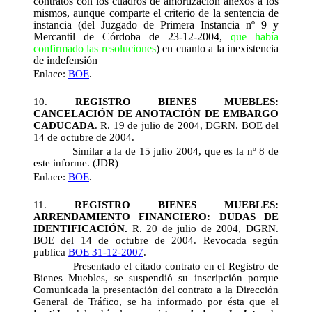
contratos con los cuadros de amortización anexos a los
mismos,
aunque comparte el criterio de la sentencia de
instancia (
del Juzgado de Primera Instancia nº 9 y
Mercantil de Córdoba de 23-12-2004,
que había
confirmado las resoluciones
)
en cuanto a la inexistencia
de indefensión
Enlace:
BOE
.
10.
REGISTRO BIENES MUEBLES:
CANCELACIÓN DE ANOTACIÓN DE EMBARGO
CADUCADA
. R. 19 de julio de 2004, DGRN. BOE del
14 de octubre de 2004.
Similar a la de 15 julio 2004, que es la nº 8 de
este informe. (JDR)
Enlace:
BOE
.
11.
REGISTRO BIENES MUEBLES:
ARRENDAMIENTO FINANCIERO: DUDAS DE
IDENTIFICACIÓN.
R. 20 de julio de 2004, DGRN.
BOE del 14 de octubre de 2004. Revocada según
publica
BOE 31-12-2007
.
Presentado el citado contrato en el Registro de
Bienes Muebles, se suspendió su inscripción porque
Comunicada la presentación del contrato a la Dirección
General de Tráfico, se ha informado por ésta que el