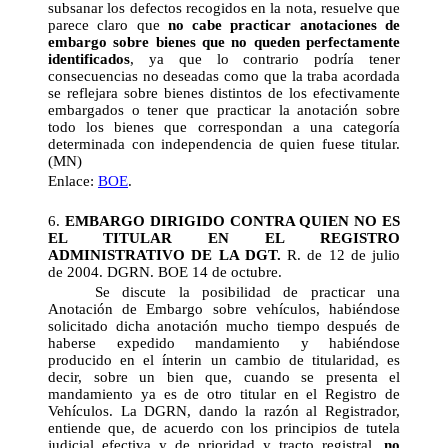
subsanar los defectos recogidos en la nota, resuelve que
parece claro que
no cabe practicar anotaciones de
embargo sobre bienes que no queden perfectamente
identificados
, ya que lo contrario podría tener
consecuencias no deseadas como que la traba acordada
se reflejara sobre bienes distintos de los efectivamente
embargados o tener que practicar la anotación sobre
todo los bienes que correspondan a una categoría
determinada con independencia de quien fuese titular.
(MN)
Enlace:
BOE
.
6.
EMBARGO DIRIGIDO CONTRA QUIEN NO ES
EL TITULAR EN EL REGISTRO
ADMINISTRATIVO DE LA DGT.
R. de 12 de julio
de 2004. DGRN. BOE 14 de octubre.
Se discute la posibilidad de practicar una
Anotación de Embargo sobre vehículos, habiéndose
solicitado dicha anotación mucho tiempo después de
haberse expedido mandamiento y habiéndose
producido en el ínterin un cambio de titularidad, es
decir, sobre un bien que, cuando se presenta el
mandamiento ya es de otro titular en el Registro de
Vehículos. La DGRN, dando la razón al Registrador,
entiende que, de acuerdo con los principios de tutela
judicial efectiva y de prioridad y tracto registral,
no