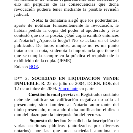
ello sin perjuicio de las consecuencias que dicha
revocación pudiera tener mediante la posible revisión
judicial.
Nota:
la donataria alegó que los poderdantes,
aparte de notificar fehacientemente la revocación, le
habían pedido la copia del poder al apoderado y éste
contestó que no la poseía. ¿Qué copia exhibió entonces
al Notario? ¿Apareció luego? No se aclara en el texto
publicado. De todos modos, aunque no es un punto
tratado en la nota, sí denota la importancia que tiene el
que se cumpla siempre en la práctica el requisito de la
exhibición de la copia. (JFME)
Enlace:
BOE
.
D** 2.
SOCIEDAD EN LIQUIDACIÓN VENDE
INMUEBLE
. R. 23 de julio de 2004, DGRN. BOE del
12 de octubre de 2004.
Vinculante
en parte.
Cuestión formal previa:
el Registrador sustituto
debe de notificar su calificación negativa no sólo al
presentante, sino también al Notario autorizante del
título presentado, marcando dicha notificación el dies a
quo del plazo para la interposición del recurso.
Supuesto de hecho:
Se solicita la inscripción de
varias escrituras públicas (autorizadas por diversos
notarios) por las que una sociedad anónima en