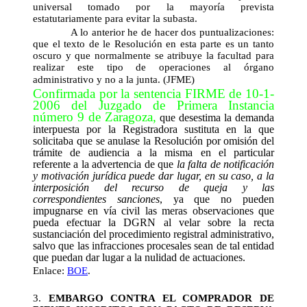
universal tomado por la mayoría prevista
estatutariamente para evitar la subasta.
A lo anterior he de hacer dos puntualizaciones:
que el texto de le Resolución en esta parte es un tanto
oscuro y que normalmente se atribuye la facultad para
realizar este tipo de operaciones al órgano
administrativo y no a la junta. (JFME)
Confirmada por la sentencia FIRME de 10-1-
2006 del Juzgado de Primera Instancia
número 9 de Zaragoza,
que desestima la demanda
interpuesta por la Registradora sustituta en la que
solicitaba que se anulase la Resolución por omisión del
trámite de audiencia a la misma en el particular
referente a la advertencia de que 
la falta de notificación
y motivación jurídica puede dar lugar, en su caso, a la
interposición del recurso de queja y las
correspondientes sanciones
, ya que
no pueden
impugnarse en vía civil las meras observaciones que
pueda efectuar la DGRN al velar sobre la recta
sustanciación del procedimiento registral administrativo
,
salvo que las infracciones procesales sean de tal entidad
que puedan dar lugar a la nulidad de actuaciones.
Enlace:
BOE
.
3.
EMBARGO CONTRA EL COMPRADOR DE