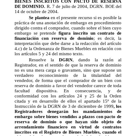
BIENES INSCRITOS CON PACTO DE RESERVA
DE DOMINIO.
R. 7 de julio de 2004, DGRN. BOE del
14 de octubre de 2004.
Se plantea
en el presente recurso si es posible la
práctica de una anotación de embargo en procedimiento
dirigido contra el comprador, cuando sobre el bien cuyo
embargo se pretende
figura inscrito un contrato de
financiación con reserva de dominio
; es decir, la
interpretación que debe darse a la redacción del artículo
4.c) de la Ordenanza de Bienes Muebles en relación con
los artículos 5 y 24 del mismo texto.
Resuelve la
DGRN
, dando la razón al
Registrador, en el sentido de que la reserva de dominio
no es una mera carga o gravamen, sino que supone un
verdadero reconocimiento de la titularidad del
vendedor, de forma que el comprador de un bien con
reserva de dominio a favor del vendedor carece de toda
facultad dispositiva. En consecuencia, y de
conformidad con los artículos 24 y 25 de la Orden
citada y en desarrollo de ellos el apartado 15º de la
Instrucción de la DGRN de 3 de diciembre de 1999
, los
Registradores denegarán los mandamientos de
embargo sobre bienes vendidos a plazos con pacto de
reserva de dominio o que hayan sido objeto de
arrendamiento financiero en virtud de contratos
inscritos en el Registro de Bienes Muebles, cuando el