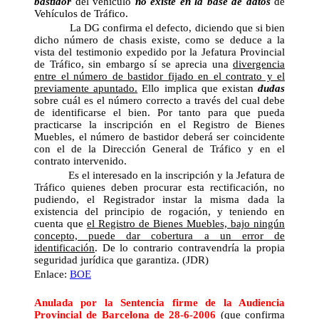
bastidor
del vehículo
no existe en la base de datos
de
Vehículos de Tráfico.
La DG confirma el defecto, diciendo que si bien
dicho número de chasis existe, como se deduce a la
vista del testimonio expedido por la Jefatura Provincial
de Tráfico, sin embargo sí se aprecia una
divergencia
entre el número de bastidor fijado en el contrato y el
previamente apuntado.
Ello implica que existan
dudas
sobre cuál es el número correcto a través del cual debe
de identificarse el bien. Por tanto para que pueda
practicarse la inscripción en el Registro de Bienes
Muebles, el número de bastidor deberá ser coincidente
con el de la Dirección General de Tráfico y en el
contrato intervenido.
Es el interesado en la inscripción y la Jefatura de
Tráfico quienes deben procurar esta rectificación, no
pudiendo, el Registrador instar la misma dada la
existencia del principio de rogación, y teniendo en
cuenta que
el Registro de Bienes Muebles, bajo ningún
concepto, puede dar cobertura a un error de
identificación
. De lo contrario contravendría la propia
seguridad jurídica que garantiza. (JDR)
Enlace:
BOE
Anulada por la Sentencia firme
de la Audiencia
Provincial de Barcelona de 28-6-2006
(que confirma