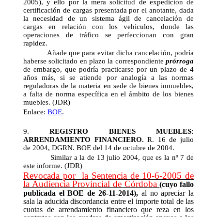
2005), y ello por la mera solicitud de expedición de
certificación de cargas presentada por el anotante, dada
la necesidad de un sistema ágil de cancelación de
cargas en relación con los vehículos, donde las
operaciones de tráfico se perfeccionan con gran
rapidez.
Añade que para evitar dicha cancelación, podría
haberse solicitado en plazo la correspondiente
prórroga
de embargo, que podría practicarse por un plazo de 4
años más, si se atiende por analogía a las normas
reguladoras de la materia en sede de bienes inmuebles,
a falta de norma específica en el ámbito de los bienes
muebles. (JDR)
Enlace:
BOE
.
9.
REGISTRO BIENES MUEBLES:
ARRENDAMIENTO FINANCIERO.
R. 16 de julio
de 2004, DGRN. BOE del 14 de octubre de 2004.
Similar a la de 13 julio 2004, que es la nº 7 de
este informe. (JDR)
Revocada por la Sentencia de 10-6-2005 de
la Audiencia Provincial de Córdoba
(
cuyo fallo
publicada el BOE de 26-11-2014
),
al no apreciar la
sala la aducida discordancia entre el importe total de las
cuotas de arrendamiento financiero que reza en los