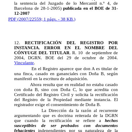
la sentencia del Juzgado de lo Mercantil n.º 4, de
Barcelona de 28-1-2005)
publicada en el BOE de 31-
12-2007
PDF (2007/22559; 1 págs. - 38 KB.)
12.
RECTIFICACIÓN DEL REGISTRO POR
INSTANCIA. ERROR EN EL NOMBRE DEL
CÓNYUGE DEL TITULAR
. R. 10 de septiembre de
2004, DGRN. BOE del 29 de octubre de 2004.
Vinculante
.
En el Registro aparece que don A es titular de
una finca, casado en gananciales con Doña B, según
manifestó en la escritura de adquisición.
Ahora resulta que en realidad no estaba casado
con doña B, sino con Doña C, lo que acredita con
Certificado del Registro Civil y solicita la rectificación
del Registro de la Propiedad mediante instancia. El
registrador exige el consentimiento de Doña B.
La Dirección da la razón al recurrente
argumentando que es doctrina reiterada de la DGRN
que cuando la rectificación se refiere a
hechos
susceptibles de ser probados con documentos
fehacientes
independientes por su naturaleza de la