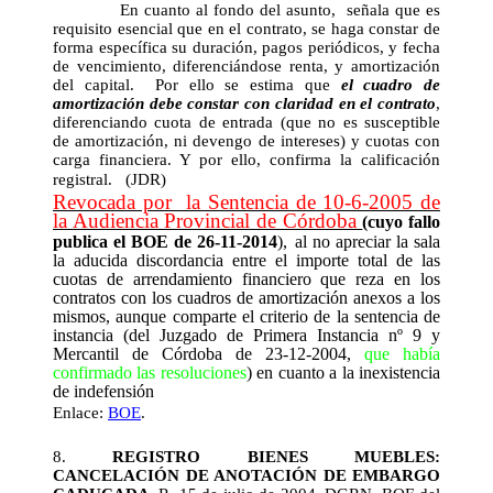
En cuanto al fondo del asunto, señala que es
requisito esencial que en el contrato, se haga constar de
forma específica su duración, pagos periódicos, y fecha
de vencimiento, diferenciándose renta, y amortización
del capital. Por ello se estima que
el cuadro de
amortización debe constar con claridad en el contrato
,
diferenciando cuota de entrada (que no es susceptible
de amortización, ni devengo de intereses) y cuotas con
carga financiera. Y por ello, confirma la calificación
registral.
(JDR)
Revocada por la Sentencia de 10-6-2005 de
la Audiencia Provincial de Córdoba
(
cuyo fallo
p
ublica el BOE de 26-11-2014
),
al no apreciar la sala
la aducida discordancia entre el importe total de las
cuotas de arrendamiento financiero que reza en los
contratos con los cuadros de amortización anexos a los
mismos,
aunque comparte el criterio de la sentencia de
instancia (
del Juzgado de Primera Instancia nº 9 y
Mercantil de Córdoba de 23-12-2004,
que había
confirmado las resoluciones
)
en cuanto a la inexistencia
de indefensión
Enlace:
BOE
.
8.
REGISTRO BIENES MUEBLES:
CANCELACIÓN DE ANOTACIÓN DE EMBARGO