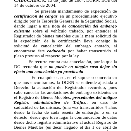
CADUCADA
. R. 15 de julio de 2004, DGRN. BOE del
14 de octubre de 2004.
Se presenta mandamiento de expedición de
certificación de cargas
en un procedimiento ejecutivo
dirigido por la Tesorería General de la Seguridad Social,
dando lugar a una nota de
cancelación del embargo
existente
sobre el vehículo trabado, por entender el
Registrador de bienes muebles que la mera solicitud de
la expedición de la certificación lleva consigo la
solicitud de cancelación del embargo anotado, al
encontrarse éste
caducado
por haber transcurrido el
plazo previsto al respecto por la ley.
Se recurre contra esta cancelación, por lo que la
DG recuerda que
no puede en ningún caso dejar sin
efecto una cancelación ya practicada
.
En cualquier caso, en el supuesto concreto en
que nos encontramos, la DGRN se entiende ajustada a
Derecho la actuación del Registrador recurrido, pues
cabe cancelar las anotaciones de embargo existentes en
el Registro de Bienes Muebles,
procedentes del antiguo
Registro administrativo de Tráfico
, en caso de
caducidad de las mismas, (una vez transcurridos 4 años
desde la fecha de cada reseña de embargo, o en su
defecto, desde que tuvo lugar la comunicación de datos
desde dicho registro administrativo al actual Registro de
Bienes Muebles (es decir, llegado el día 1 de abril de