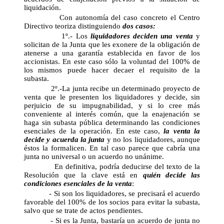
liquidación.
Con autonomía del caso concreto el Centro
Directivo teoriza distinguiendo
dos casos:
1º.- Los
liquidadores deciden una venta
y
solicitan de la Junta que les exonere de la obligación de
atenerse a una garantía establecida en favor de los
accionistas. En este caso sólo la voluntad del 100% de
los mismos puede hacer decaer el requisito de la
subasta.
2º.-La junta recibe un determinado proyecto de
venta que le presenten los liquidadores y decide, sin
perjuicio de su impugnabilidad, y si lo cree más
conveniente al interés común, que la enajenación se
haga sin subasta pública determinando las condiciones
esenciales de la operación. En este caso,
la venta la
decide y acuerda la junta
y no los liquidadores, aunque
éstos la formalicen. En tal caso parece que cabría una
junta no universal o un acuerdo no unánime.
En definitiva, podría deducirse del texto de la
Resolución que la clave está en
quién decide las
condiciones esenciales de la venta
:
- Si son los liquidadores, se precisará el acuerdo
favorable del 100% de los socios para evitar la subasta,
salvo que se trate de actos pendientes.
- Si es la Junta, bastaría un acuerdo de junta no