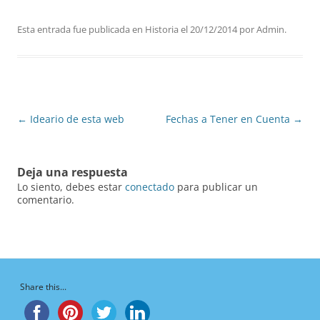
Esta entrada fue publicada en
Historia
el
20/12/2014
por
Admin
.
Navegación
←
Ideario de esta web
Fechas a Tener en Cuenta
→
de
entradas
Deja una respuesta
Lo siento, debes estar
conectado
para publicar un
comentario.
Share this...