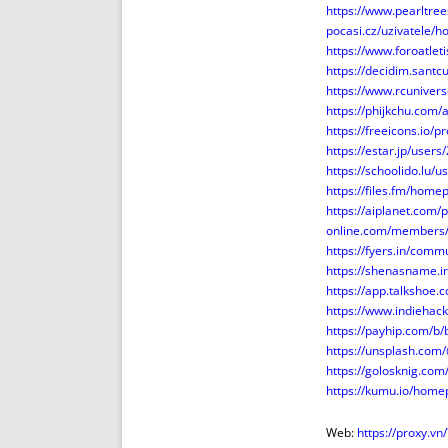
https://www.pearltr
pocasi.cz/uzivatele/
https://www.foroatl
https://decidim.santc
https://www.rcunive
https://phijkchu.com
https://freeicons.io/p
https://estar.jp/user
https://schoolido.lu/
https://files.fm/home
https://aiplanet.com/
online.com/members
https://fyers.in/co
https://shenasname.i
https://app.talkshoe
https://www.indieha
https://payhip.com/
https://unsplash.co
https://golosknig.co
https://kumu.io/hom
Web:
https://proxy.v