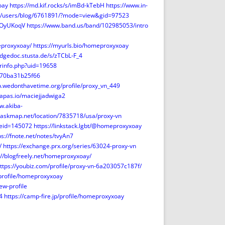
oay
https://md.kif.rocks/s/imBd-kTebH
https://www.in-
om/users/blog/6761891/?mode=view&gid=97523
IeOyUKoqV
https://www.band.us/band/102985053/intro
eproxyxoay/
https://myurls.bio/homeproxyxoay
edgedoc.stusta.de/s/zTCbL-F_4
rinfo.php?uid=19658
170ba31b25f66
pp.wedonthavetime.org/profile/proxy_vn_449
/tapas.io/maciejjadwiga2
w.akiba-
.askmap.net/location/7835718/usa/proxy-vn
leid=145072
https://linkstack.lgbt/@homeproxyxoay
ps://fnote.net/notes/tvyAn7
/
https://exchange.prx.org/series/63024-proxy-vn
://blogfreely.net/homeproxyxoay/
ttps://youbiz.com/profile/proxy-vn-6a203057c187f/
/profile/homeproxyxoay
ew-profile
4
https://camp-fire.jp/profile/homeproxyxoay