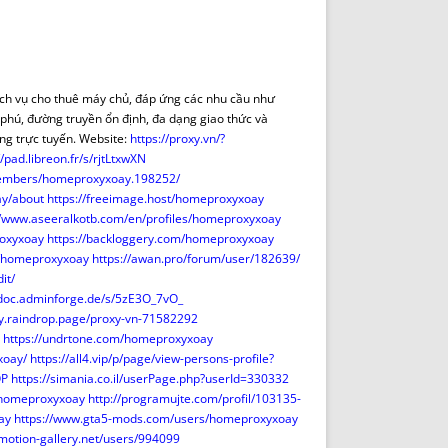
DE INICIO
PREMIO NYR
VORITOS
CONVENCIONES ANUALES
A IRPF
NUEVA ETAPA
AS
POLÍTICA DE PRIVACIDAD
ịch vụ cho thuê máy chủ, đáp ứng các nhu cầu như
IJUELAS
AVISO LEGAL
 phú, đường truyền ổn định, đa dạng giao thức và
POTECA
REPORTAR INCIDENCIA
ộng trực tuyến. Website:
https://proxy.vn/?
//pad.libreon.fr/s/rjtLtxwXN
PERES
LOGOTIPO
members/homeproxyxoay.198252/
CES
ENTREVISTAS
ay/about
https://freeimage.host/homeproxyxoay
SONRISA
//www.aseeralkotb.com/en/profiles/homeproxyxoay
oxyxoay
https://backloggery.com/homeproxyxoay
ENVÍA CORREO
u/homeproxyxoay
https://awan.pro/forum/user/182639/
CANALES DE VÍDEO
it/
/doc.adminforge.de/s/5zE3O_7vO_
y.raindrop.page/proxy-vn-71582292
https://undrtone.com/homeproxyxoay
xoay/
https://all4.vip/p/page/view-persons-profile?
QP
https://simania.co.il/userPage.php?userId=330332
/homeproxyxoay
http://programujte.com/profil/103135-
ay
https://www.gta5-mods.com/users/homeproxyxoay
/motion-gallery.net/users/994099