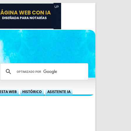
ESTA WEB
HISTÓRICO
ASISTENTE IA
A DGRN
QUÉ OFRECEMOS
 NIF
IDEARIO WEB
 LABORAL
QUIÉNES SOMOS
ÁBILES
HISTORIA