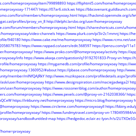
ees.com/homeproxyxoay/item799898893
https://fliphtml5.com/home/homeproxyx
homeproxyxoay-171447/
https://07ar6.stick.ws
https://bbcovenant.guildlaunch.c
etismo.com/foro/members/homeproxyxoay.html
https://hackmd.openmole.org/s/
ugat.cat/profiles/proxy_vn_8
http://delphi.larsbo.org/user/homeproxyxoay
rse.com/forum/members/homeproxyxoay.html
https://shareshortcuts.com/u/hom
/a/homeproxyxoay/video-channels
https://www.plurk.com/p/3ir2c1mmnj
https://h
rofile/940180
https://www.cake.me/me/homeproxyxoay
https://www.rcmx.net/use
s/2058079783
https://www.rappad.co/users/edit.568597
https://penzu.com/p/11a
user/homeproxyxoay/
https://www.proko.com/@homeproxyxoay/activity
https://a
proxyxoay/info
https://www.akaqa.com/question/q19192701833-Proxy-vn
https:/
profile/homeproxyxoay
https://mygamedb.com/profile/homeproxyxoay
https://ww
/homeproxyxoay.1360952/#about
https://pbase.com/homeproxyxoay
http://www
mmunity/member/mINfQAJRkY
http://www.muzikspace.com/profiledetails.aspx?profi
r/ask/user/homeproxyxoay
https://www.designspiration.com/maciejjadwiga2/
htt
.com/user/homeproxyxoay
https://www.rossoneriblog.com/author/homeproxyxoay
ckers.com/homeproxyxoay
https://www.pexels.com/@proxy-vn-2162038366/
https
b/bQCeW
https://inkbunny.net/homeproxyxoay
https://micro.blog/homeproxyxoay
h
m/@homeproxyxoay
https://www.circleme.com/homeproxyxoayll
https://bbiny.edu
m/profile/homeproxyxoay/
https://www.fundmytravel.com/proxy-vn-1780495984/vi
eproxyxoay/sandbox#untitled-map
https://hedgedoc.eclair.ec-lyon.fr/s/2U7XOeSG
n/?home=proxyxoay