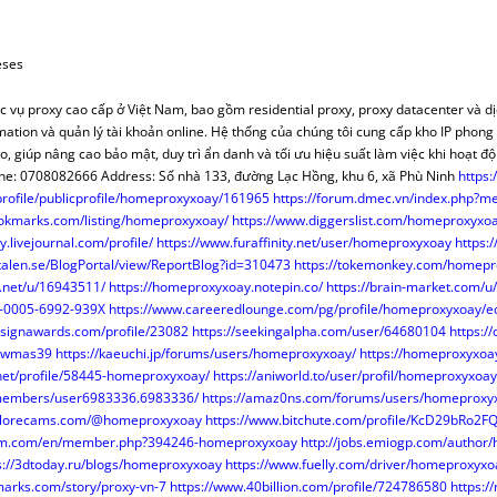
MERCANTIL-BM
OPOSICIONES
FACEBOOK
CUADRO ALTERNATIVO
CASOS PRÁCTICOS REGISTRO
NYR PAGINA 
INFORMES OPOSICIONES
OTROS TEMAS O.M.
POR IMPUESTOS
MODELOS O.R.
VARIOS O.N.
ALUÑA
DOCTRINA
TWITTER
DGRN 2017
INDICE CASOS JC CASAS
NYR A FA
RESÚMENES LEYES
COLABORADORES
SENTENCIAS O.M.
MAPAS FISCALES
TEMAS
Y DONACIONES
CONSUMO Y DERECHO
HAZTE USUARIO/A
A MANO
DICTAMENES INTERNAC.
PLUSVALÍ
INFORMES PERIÓDICOS
ARTÍCULOS DOCTRINA
ARTÍCULOS FISCAL
PROMOCIONES
MODELOS O.M.
VERSOS
eses
RENCIACIÓN
INTERNACIONAL
RANKINGS
CONSUMO
MODELOS REGISTROS
FECH
PÁGINAS ESPECIALES
CLÁUSULAS DE HIPOTECA
TRATADOS INTER.
NORMAS FISCAL
VARIOS O.M.
VARIOS O.R
VARIOS
LIBROS
 vụ proxy cao cấp ở Việt Nam, bao gồm residential proxy, proxy datacenter và d
R (NRUA)
DERECHO EUROPEO
ENTREVISTAS
COMPARATIVAS ARTÍCULOS
MODELOS MERCANTIL
CALCULA H
INFORMES MENSUALES F.N.
REVISTA DERECHO CIVIL
SENTENCIAS FISCAL
ARTÍCULOS CYD
ARTÍCULOS D.E.
PINCELADAS
ation và quản lý tài khoản online. Hệ thống của chúng tôi cung cấp kho IP phong
BUTOS
AULA SOCIAL
CONCURSOS
TERRITORIO
REDACCIÓN JURÍDICA
CUOTA HI
VARIOS F.N.
VARIOS DOCTRINA
ARTÍCULOS INTER.
NORMATIVA D.E.
VARIOS FISCAL
NORMAS CYD
ARTÍCULOS
, giúp nâng cao bảo mật, duy trì ẩn danh và tối ưu hiệu suất làm việc khi hoạt đ
e: 0708082666 Address: Số nhà 133, đường Lạc Hồng, khu 6, xã Phù Ninh
https:
ATASTRO
OPINIÓN
CORREO
¡SABÍAS QUÉ?
NODESES
TEMAS PRÁCTICOS
DISPOSICIONES
PAÍSES
profile/publicprofile/homeproxyxoay/161965
https://forum.dmec.vn/index.php?
S QUÉ…?
FUTURAS NORMAS
ENLA
INFORMES MENSUALES F.N.
DICTÁMENES INTERNAC.
COLABORADORES
okmarks.com/listing/homeproxyxoay/
https://www.diggerslist.com/homeproxyxo
SCO SENA
TERRITORIO
INFORMES PERIODICOS
PÁGINAS ESPECIALES
VARIOS INTER.
VARIOS CYD
.livejournal.com/profile/
https://www.furaffinity.net/user/homeproxyxoay
https:
talen.se/BlogPortal/view/ReportBlog?id=310473
https://tokemonkey.com/homepr
A EN BOE
RINCÓN LITERARIO
ARTÍCULOS TERRITORIO
VARIOS F.N.
n.net/u/16943511/
https://homeproxyxoay.notepin.co/
https://brain-market.com/
HERRAMIENTAS
09-0005-6992-939X
https://www.careeredlounge.com/pg/profile/homeproxyxoay/ed
signawards.com/profile/23082
https://seekingalpha.com/user/64680104
https:/
NORMAS TERRITORIO
q2wmas39
https://kaeuchi.jp/forums/users/homeproxyxoay/
https://homeproxyxoa
VARIOS TERRITORIO
net/profile/58445-homeproxyxoay/
https://aniworld.to/user/profil/homeproxyxoay
/members/user6983336.6983336/
https://amaz0ns.com/forums/users/homeproxy
xplorecams.com/@homeproxyxoay
https://www.bitchute.com/profile/KcD29bRo2F
rum.com/en/member.php?394246-homeproxyxoay
http://jobs.emiogp.com/author
s://3dtoday.ru/blogs/homeproxyxoay
https://www.fuelly.com/driver/homeproxyxo
arks.com/story/proxy-vn-7
https://www.40billion.com/profile/724786580
https:/