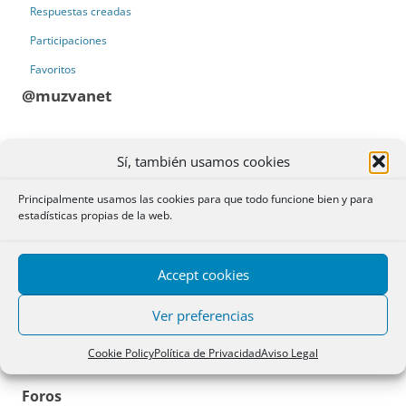
Respuestas creadas
Participaciones
Favoritos
@muzvanet
Perfil
Sí, también usamos cookies
Registrado: hace 6 meses
Principalmente usamos las cookies para que todo funcione bien y para
estadísticas propias de la web.
필요한 링크를 빠르게 찾고 싶을 때, muzva.net 하나로 다양한 웹사이트 주
소를 간편하게 확인하고 즉시 이용할 수 있습니다 Website:
https://muzva.net/
. Phone: 010-4827-1936. Address: 대한민국 서울특별
Accept cookies
시 강남구 테헤란로 152, 10층.
Ver preferencias
Web:
https://muzva.net/
Cookie Policy
Política de Privacidad
Aviso Legal
Foros