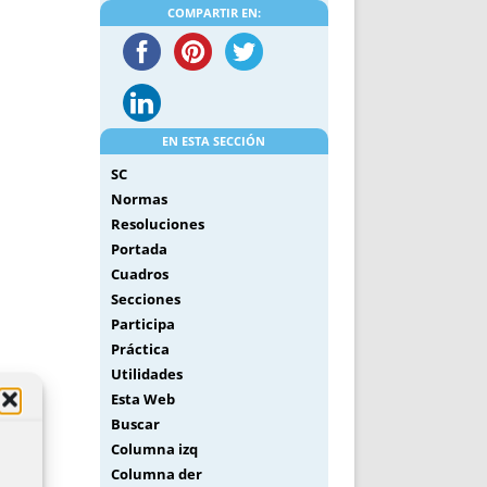
COMPARTIR EN:
EN ESTA SECCIÓN
SC
Normas
Resoluciones
Portada
Cuadros
Secciones
Participa
Práctica
Utilidades
Esta Web
Buscar
Columna izq
Columna der