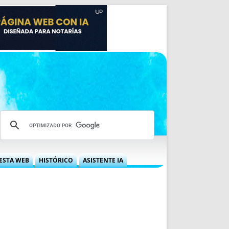
ESTA WEB
HISTÓRICO
ASISTENTE IA
A DGRN
QUÉ OFRECEMOS
 NIF
IDEARIO WEB
 LABORAL
QUIÉNES SOMOS
ÁBILES
HISTORIA