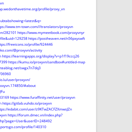
-vn
app.wedonthavetime.org/profile/proxy_vn
subtabshowing=latest&q=
tps://www.tm-town.com///translators/proxyvn
yvn/282101
https://www.mymeetbook.com/proxyvnyr
ofile&uid=129258
https://postheaven.net/n56pxyswft
tps://freeicons.io/profile/924446
oko.com/@proxyvn/activity
n
https://learningapps.org/display?v=p1f19cccj26
7399
https://kumu.io/proxyvn/sandbox#untitled-map
riteablog.net/swgx7n7dq3
1706960
do.lu/user/proxyvn/
roxyvn.174850/#about
QFu
533169
https://www.furaffinity.net/user/proxyvn
n
https://gitlab.vuhdo.io/proxyvn
ttps://edabit.com/user/z9KTwZACFZXmwsJZn
oxyvn
https://forum.dmec.vn/index.php?
x.php?page=User&userID=248492
sportsgo.com/profile/140310