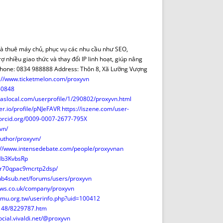
DE INICIO
PREMIO NYR
VORITOS
CONVENCIONES ANUALES
A IRPF
NUEVA ETAPA
AS
POLÍTICA DE PRIVACIDAD
và thuê máy chủ, phục vụ các nhu cầu như SEO,
IJUELAS
AVISO LEGAL
ợ nhiều giao thức và thay đổi IP linh hoạt, giúp nâng
POTECA
REPORTAR INCIDENCIA
hone: 0834 988888 Address: Thôn 8, Xã Lưỡng Vượng
://www.ticketmelon.com/proxyvn
PERES
LOGOTIPO
60848
CES
ENTREVISTAS
slocal.com/userprofile/1/290802/proxyvn.html
SONRISA
er.io/profile/pNJeFAVR
https://iszene.com/user-
/orcid.org/0009-0007-2677-795X
ENVÍA CORREO
vn/
CANALES DE VÍDEO
uthor/proxyvn/
://www.intensedebate.com/people/proxyvnan
Hb3KvbsRp
hr70qpac9mcrtp2dsp/
sub4sub.net/forums/users/proxyvn
news.co.uk/company/proxyvn
nmu.org.tw/userinfo.php?uid=100412
60148/8229787.htm
social.vivaldi.net/@proxyvn