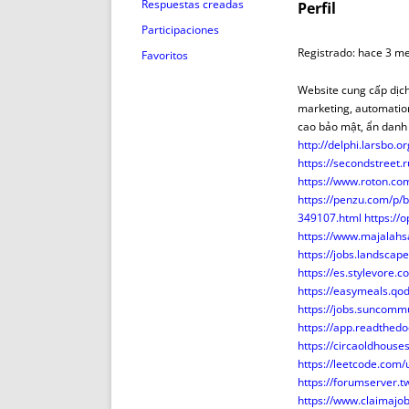
ENRIQUECIDAS
TITULARES 
Respuestas creadas
Perfil
NO DESESPERES
CAT
Participaciones
A MANO
SUCESIONES 
Registrado: hace 3 m
Favoritos
FUTURAS NORMAS
GEORREFE
Website cung cấp dịch
ALQUILE
marketing, automation 
TRI
cao bảo mật, ẩn danh 
http://delphi.larsbo.o
LH Y C
https://secondstreet.
¿SABIA
https://www.roton.co
FRANCI
https://penzu.com/p
349107.html
https://
BÚSQUED
https://www.majalahs
https://jobs.landscap
https://es.stylevore.
https://easymeals.qo
https://jobs.suncomm
https://app.readthedo
https://circaoldhouse
https://leetcode.com/
https://forumserver
https://www.claimajo