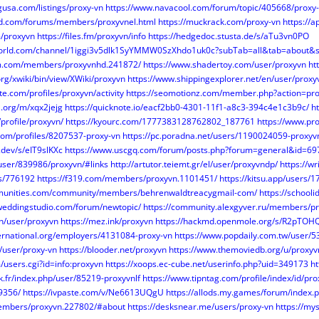
ngusa.com/listings/proxy-vn
https://www.navacool.com/forum/topic/405668/proxy
rd.com/forums/members/proxyvnel.html
https://muckrack.com/proxy-vn
https://
m/proxyvn
https://files.fm/proxyvn/info
https://hedgedoc.stusta.de/s/aTu3vn0PO
world.com/channel/1iggi3v5dlk1SyYMMW0SzXhdo1uk0c?subTab=all&tab=about&
m.com/members/proxyvnhd.241872/
https://www.shadertoy.com/user/proxyvn
ht
rg/xwiki/bin/view/XWiki/proxyvn
https://www.shippingexplorer.net/en/user/prox
ste.com/profiles/proxyvn/activity
https://seomotionz.com/member.php?action=pr
.org/m/xqx2jejg
https://quicknote.io/eacf2bb0-4301-11f1-a8c3-394c4e1c3b9c/
ht
/profile/proxyvn/
https://kyourc.com/1777383128762802_187761
https://www.pr
com/profiles/8207537-proxy-vn
https://pc.poradna.net/users/1190024059-proxyv
.dev/s/eIT9slKXc
https://www.uscgq.com/forum/posts.php?forum=general&id=69
/user/839986/proxyvn/#links
http://artutor.teiemt.gr/el/user/proxyvndp/
https://w
rs/776192
https://f319.com/members/proxyvn.1101451/
https://kitsu.app/users/
munities.com/community/members/behrenwaldtreacygmail-com/
https://schooli
weddingstudio.com/forum/newtopic/
https://community.alexgyver.ru/members/p
vn/user/proxyvn
https://mez.ink/proxyvn
https://hackmd.openmole.org/s/R2pTOH
ternational.org/employers/4131084-proxy-vn
https://www.popdaily.com.tw/user/
m/user/proxy-vn
https://blooder.net/proxyvn
https://www.themoviedb.org/u/proxyv
m/users.cgi?id=info:proxyvn
https://xoops.ec-cube.net/userinfo.php?uid=349173
h
k.fr/index.php/user/85219-proxyvnlf
https://www.tipntag.com/profile/index/id/pr
9356/
https://ivpaste.com/v/Ne6613UQgU
https://allods.my.games/forum/inde
members/proxyvn.227802/#about
https://desksnear.me/users/proxy-vn
https://my