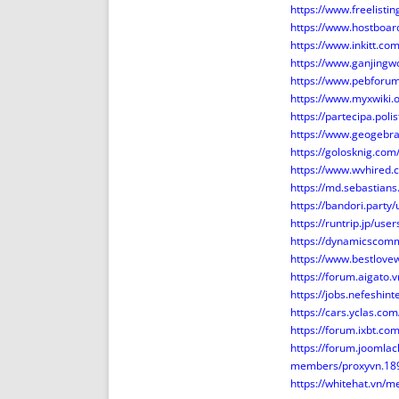
https://www.freelisti
https://www.hostboa
https://www.inkitt.co
https://www.ganjing
https://www.pebforu
https://www.myxwiki.o
https://partecipa.poli
https://www.geogebra
https://golosknig.com
https://www.wvhired.
https://md.sebastians
https://bandori.party
https://runtrip.jp/use
https://dynamicscom
https://www.bestlove
https://forum.aigato.
https://jobs.nefeshin
https://cars.yclas.co
https://forum.ixbt.co
https://forum.joomlac
members/proxyvn.18
https://whitehat.vn/