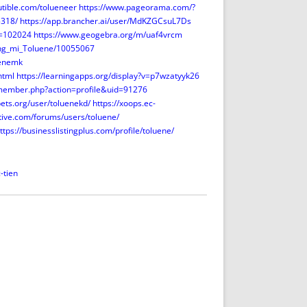
utible.com/tolueneer
https://www.pageorama.com/?
5318/
https://app.brancher.ai/user/MdKZGCsuL7Ds
d=102024
https://www.geogebra.org/m/uaf4vrcm
ung_mi_Toluene/10055067
uenemk
html
https://learningapps.org/display?v=p7wzatyyk26
/member.php?action=profile&uid=91276
bets.org/user/toluenekd/
https://xoops.ec-
tive.com/forums/users/toluene/
ttps://businesslistingplus.com/profile/toluene/
-tien