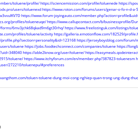
embers/toluene/profile/
https://sciencemission.com/profile/toluenede
https://spo
modx.pro/users/toluenexd
https://www.roton.com/forums/users/genar-o-fo-n-d-a-
v/w3vvulKV7D
https://www.forum-joyingauto.com/member.php?action=profile&ui
cs.org/profiles/tolueneuqe/
https://www.callupcontact.com/b/businessprofile/D
m/forms/6mv3jchk68qkad9m6gt30rhq/
https://www.freelistinguk.com/listings/tol
ste.com/profiles/toluene/activity
https://galleria.emotionflow.com/182529/profile.
cz/profile.php?section=personality&id=123168
https://jerseyboysblog.com/forum
m/users/toluene
https://jobs.foodtechconnect.com/companies/toluene
https://long
p?uid=348040
https://able2know.org/user/toluene/
https://easymeals.qodeinterac
62915/toluene/
https://www.itchyforum.com/en/member.php?387823-toluenesm
h
o/user/272210/toluenepu/#preferences
txangthom.com/toluen-toluene-dung-moi-cong-nghiep-quan-trong-ung-dung-thuc
0