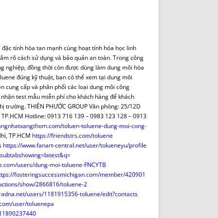
DE INICIO
PREMIO NYR
VORITOS
CONVENCIONES ANUALES
A IRPF
NUEVA ETAPA
AS
POLÍTICA DE PRIVACIDAD
đặc tính hòa tan mạnh cùng hoạt tính hóa học linh
IJUELAS
AVISO LEGAL
n nắm rõ cách sử dụng và bảo quản an toàn. Trong công
POTECA
REPORTAR INCIDENCIA
công nghiệp, đồng thời còn được dùng làm dung môi hòa
luene đúng kỹ thuật, bạn có thể xem tại dung môi
PERES
LOGOTIPO
ên cung cấp và phân phối các loại dung môi công
CES
ENTREVISTAS
 nhận test mẫu miễn phí cho khách hàng để khách
SONRISA
ên thị trường. THIÊN PHƯỚC GROUP Văn phòng: 25/12D
, TP.HCM Hotline: 0913 716 139 – 0983 123 128 – 0913
ENVÍA CORREO
xangnhatxangthom.com/toluen-toluene-dung-moi-cong-
CANALES DE VÍDEO
Nhì, TP.HCM
https://friendstrs.com/toluene
s
https://www.fanart-central.net/user/tolueneyu/profile
subtabshowing=latest&q=
se.com/users/dung-moi-toluene-FNCYTB
ttps://fosteringsuccessmichigan.com/member/420901
tructions/show/2866816/toluene-2
oradna.net/users/1181915356-toluene/edit?contacts
.com/user/toluenepa
811890237440