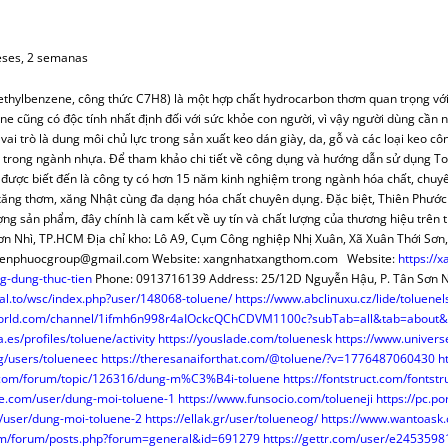
MERCANTIL-BM
OPOSICIONES
FACEBOOK
CUADRO ALTERNATIVO
CASOS PRÁCTICOS REGISTRO
NYR PAGINA 
INFORMES OPOSICIONES
OTROS TEMAS O.M.
POR IMPUESTOS
MODELOS O.R.
VARIOS O.N.
ALUÑA
DOCTRINA
TWITTER
DGRN 2017
INDICE CASOS JC CASAS
NYR A FA
RESÚMENES LEYES
COLABORADORES
SENTENCIAS O.M.
MAPAS FISCALES
TEMAS
Y DONACIONES
CONSUMO Y DERECHO
HAZTE USUARIO/A
A MANO
DICTAMENES INTERNAC.
PLUSVALÍ
INFORMES PERIÓDICOS
ARTÍCULOS DOCTRINA
ARTÍCULOS FISCAL
PROMOCIONES
MODELOS O.M.
VERSOS
eses, 2 semanas
RENCIACIÓN
INTERNACIONAL
RANKINGS
CONSUMO
MODELOS REGISTROS
FECH
PÁGINAS ESPECIALES
CLÁUSULAS DE HIPOTECA
TRATADOS INTER.
NORMAS FISCAL
VARIOS O.M.
VARIOS O.R
VARIOS
LIBROS
ethylbenzene, công thức C7H8) là một hợp chất hydrocarbon thơm quan trọng với 
R (NRUA)
DERECHO EUROPEO
ENTREVISTAS
COMPARATIVAS ARTÍCULOS
MODELOS MERCANTIL
CALCULA H
INFORMES MENSUALES F.N.
REVISTA DERECHO CIVIL
SENTENCIAS FISCAL
ARTÍCULOS CYD
ARTÍCULOS D.E.
PINCELADAS
ene cũng có độc tính nhất định đối với sức khỏe con người, vì vậy người dùng cầ
BUTOS
AULA SOCIAL
CONCURSOS
TERRITORIO
REDACCIÓN JURÍDICA
CUOTA HI
VARIOS F.N.
VARIOS DOCTRINA
ARTÍCULOS INTER.
NORMATIVA D.E.
VARIOS FISCAL
NORMAS CYD
ARTÍCULOS
vai trò là dung môi chủ lực trong sản xuất keo dán giày, da, gỗ và các loại keo 
 trong ngành nhựa. Để tham khảo chi tiết về công dụng và hướng dẫn sử dụng To
ATASTRO
OPINIÓN
CORREO
¡SABÍAS QUÉ?
NODESES
TEMAS PRÁCTICOS
DISPOSICIONES
PAÍSES
được biết đến là công ty có hơn 15 năm kinh nghiệm trong ngành hóa chất, chuy
S QUÉ…?
FUTURAS NORMAS
ENLA
INFORMES MENSUALES F.N.
DICTÁMENES INTERNAC.
COLABORADORES
xăng thơm, xăng Nhật cùng đa dạng hóa chất chuyên dụng. Đặc biệt, Thiên Phước
SCO SENA
TERRITORIO
INFORMES PERIODICOS
PÁGINAS ESPECIALES
VARIOS INTER.
VARIOS CYD
ợng sản phẩm, đây chính là cam kết về uy tín và chất lượng của thương hiệu tr
ơn Nhì, TP.HCM Địa chỉ kho: Lô A9, Cụm Công nghiệp Nhị Xuân, Xã Xuân Thới Sơn
A EN BOE
RINCÓN LITERARIO
ARTÍCULOS TERRITORIO
VARIOS F.N.
thienphuocgroup@gmail.com Website: xangnhatxangthom.com Website:
https://
HERRAMIENTAS
g-dung-thuc-tien
Phone: 0913716139 Address: 25/12D Nguyễn Hậu, P. Tân Sơn 
al.to/wsc/index.php?user/148068-toluene/
https://www.abclinuxu.cz/lide/toluenel
NORMAS TERRITORIO
world.com/channel/1ifmh6n998r4aIOckcQChCDVM1100c?subTab=all&tab=about&
VARIOS TERRITORIO
.es/profiles/toluene/activity
https://youslade.com/toluenesk
https://www.univer
g/users/tolueneec
https://theresanaiforthat.com/@toluene/?v=1776487060430
h
.com/forum/topic/126316/dung-m%C3%B4i-toluene
https://fontstruct.com/fonts
e.com/user/dung-moi-toluene-1
https://www.funsocio.com/tolueneji
https://pc.p
m/user/dung-moi-toluene-2
https://ellak.gr/user/tolueneog/
https://www.wantoask
om/forum/posts.php?forum=general&id=691279
https://gettr.com/user/e245359