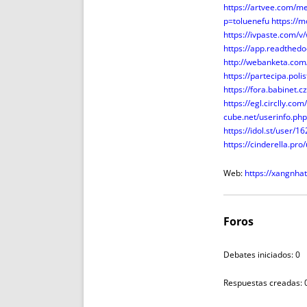
https://artvee.com/m
p=toluenefu
https://
https://ivpaste.com/
https://app.readthedo
http://webanketa.co
https://partecipa.poli
https://fora.babinet.
https://egl.circlly.co
cube.net/userinfo.ph
https://idol.st/user/1
https://cinderella.pr
Web:
https://xangnha
Foros
Debates iniciados: 0
Respuestas creadas: 