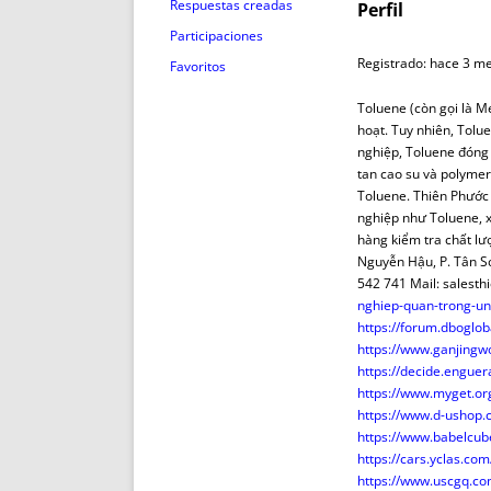
ENRIQUECIDAS
TITULARES 
Respuestas creadas
Perfil
NO DESESPERES
CAT
Participaciones
A MANO
SUCESIONES 
Registrado: hace 3 m
Favoritos
FUTURAS NORMAS
GEORREFE
Toluene (còn gọi là M
ALQUILE
hoạt. Tuy nhiên, Tolu
TRI
nghiệp, Toluene đóng 
tan cao su và polymer
LH Y C
Toluene. Thiên Phước 
¿SABIA
nghiệp như Toluene, 
FRANCI
hàng kiểm tra chất lư
Nguyễn Hậu, P. Tân S
BÚSQUED
542 741 Mail: sales
nghiep-quan-trong-un
https://forum.dboglob
https://www.ganjing
https://decide.enguera
https://www.myget.or
https://www.d-ushop
https://www.babelcub
https://cars.yclas.co
https://www.uscgq.c