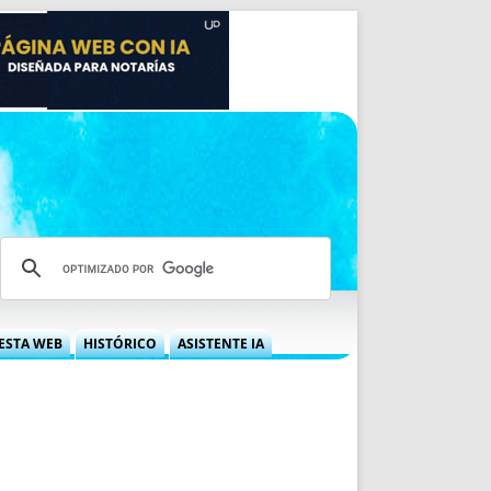
ESTA WEB
HISTÓRICO
ASISTENTE IA
A DGRN
QUÉ OFRECEMOS
 NIF
IDEARIO WEB
 LABORAL
QUIÉNES SOMOS
ÁBILES
HISTORIA