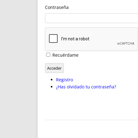
ENRIQUECIDAS
TITULARES 
Contraseña
NO DESESPERES
CAT
A MANO
SUCESIONES 
FUTURAS NORMAS
GEORREFE
ALQUILE
TRI
LH Y C
Recuérdame
¿SABIA
FRANCI
Acceder
BÚSQUED
Registro
¿Has olvidado tu contraseña?