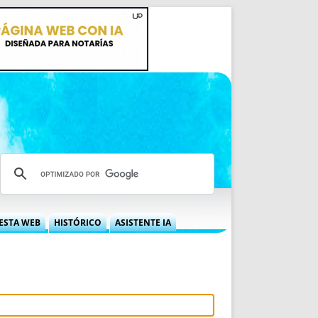
ESTA WEB
HISTÓRICO
ASISTENTE IA
A DGRN
QUÉ OFRECEMOS
 NIF
IDEARIO WEB
 LABORAL
QUIÉNES SOMOS
ÁBILES
HISTORIA