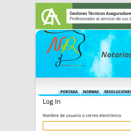
Notarios
PORTADA
NORMAS
RESOLUCIONE
Log In
MÁS USADAS (CUADRO)
INFORMES 
INFORMES MENSUALES
VOCES P
Nombre de usuario o correo electrónico
MÁS DESTACADAS
VOCES M
TITULARES DESDE 2002
TITULARES