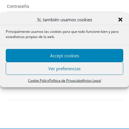
Contraseña
Sí, también usamos cookies
Principalmente usamos las cookies para que todo funcione bien y para
estadísticas propias de la web.
Recuérdame
Accept cookies
Acceder
Ver preferencias
Registro
Cookie Policy
Política de Privacidad
Aviso Legal
¿Has olvidado tu contraseña?