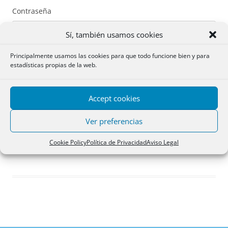
Contraseña
Sí, también usamos cookies
Principalmente usamos las cookies para que todo funcione bien y para
estadísticas propias de la web.
Recuérdame
Accept cookies
Acceder
Ver preferencias
Registro
Cookie Policy
Política de Privacidad
Aviso Legal
¿Has olvidado tu contraseña?