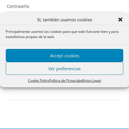
Contraseña
Sí, también usamos cookies
Principalmente usamos las cookies para que todo funcione bien y para
estadísticas propias de la web.
Recuérdame
Accept cookies
Acceder
Ver preferencias
Registro
Cookie Policy
Política de Privacidad
Aviso Legal
¿Has olvidado tu contraseña?