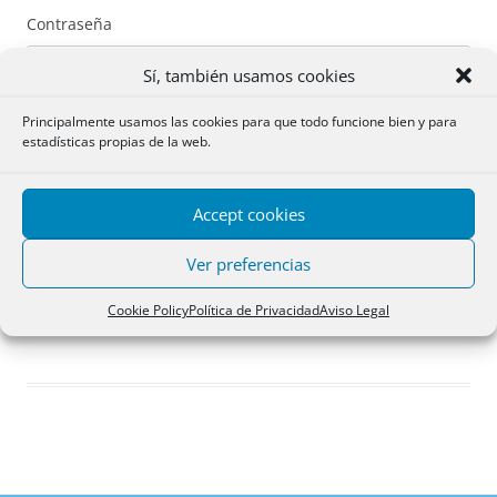
Contraseña
Sí, también usamos cookies
Principalmente usamos las cookies para que todo funcione bien y para
estadísticas propias de la web.
Recuérdame
Accept cookies
Acceder
Ver preferencias
Registro
Cookie Policy
Política de Privacidad
Aviso Legal
¿Has olvidado tu contraseña?