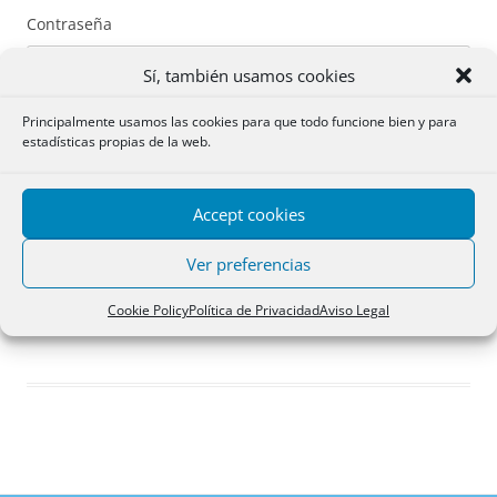
Contraseña
Sí, también usamos cookies
Principalmente usamos las cookies para que todo funcione bien y para
estadísticas propias de la web.
Recuérdame
Accept cookies
Acceder
Ver preferencias
Registro
Cookie Policy
Política de Privacidad
Aviso Legal
¿Has olvidado tu contraseña?