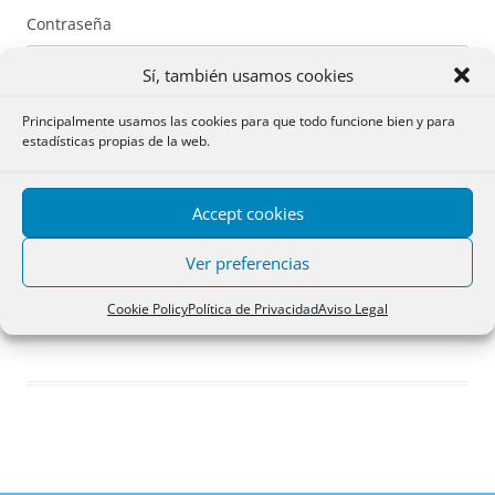
Contraseña
Sí, también usamos cookies
Principalmente usamos las cookies para que todo funcione bien y para
estadísticas propias de la web.
Recuérdame
Accept cookies
Acceder
Ver preferencias
Registro
Cookie Policy
Política de Privacidad
Aviso Legal
¿Has olvidado tu contraseña?