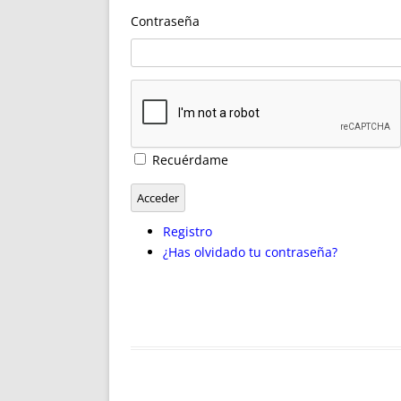
ENRIQUECIDAS
TITULARES 
Contraseña
NO DESESPERES
CAT
A MANO
SUCESIONES 
FUTURAS NORMAS
GEORREFE
ALQUILE
TRI
LH Y C
Recuérdame
¿SABIA
FRANCI
Acceder
BÚSQUED
Registro
¿Has olvidado tu contraseña?