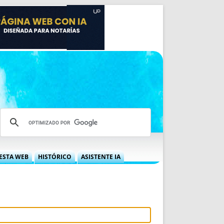
ESTA WEB
HISTÓRICO
ASISTENTE IA
A DGRN
QUÉ OFRECEMOS
 NIF
IDEARIO WEB
 LABORAL
QUIÉNES SOMOS
ÁBILES
HISTORIA