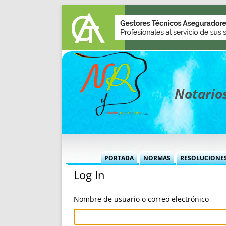
Notarios
PORTADA
NORMAS
RESOLUCIONE
Log In
MÁS USADAS (CUADRO)
INFORMES 
INFORMES MENSUALES
VOCES P
Nombre de usuario o correo electrónico
MÁS DESTACADAS
VOCES M
TITULARES DESDE 2002
TITULARES