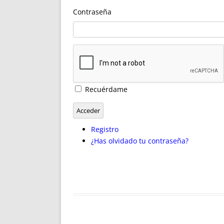
ENRIQUECIDAS
TITULARES 
Contraseña
NO DESESPERES
CAT
A MANO
SUCESIONES 
FUTURAS NORMAS
GEORREFE
ALQUILE
TRI
LH Y C
Recuérdame
¿SABIA
FRANCI
Acceder
BÚSQUED
Registro
¿Has olvidado tu contraseña?