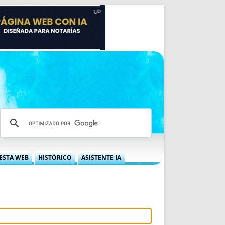
ESTA WEB
HISTÓRICO
ASISTENTE IA
A DGRN
QUÉ OFRECEMOS
 NIF
IDEARIO WEB
 LABORAL
QUIÉNES SOMOS
ÁBILES
HISTORIA