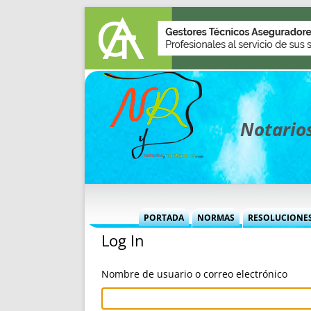
Notarios
PORTADA
NORMAS
RESOLUCIONE
Log In
MÁS USADAS (CUADRO)
INFORMES 
INFORMES MENSUALES
VOCES P
Nombre de usuario o correo electrónico
MÁS DESTACADAS
VOCES M
TITULARES DESDE 2002
TITULARES