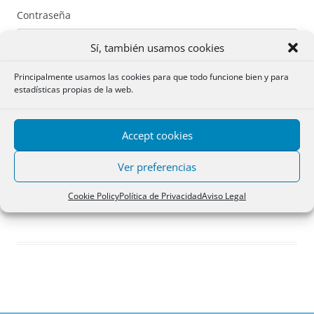
Contraseña
Sí, también usamos cookies
Principalmente usamos las cookies para que todo funcione bien y para
estadísticas propias de la web.
Recuérdame
Accept cookies
Acceder
Ver preferencias
Registro
Cookie Policy
Política de Privacidad
Aviso Legal
¿Has olvidado tu contraseña?