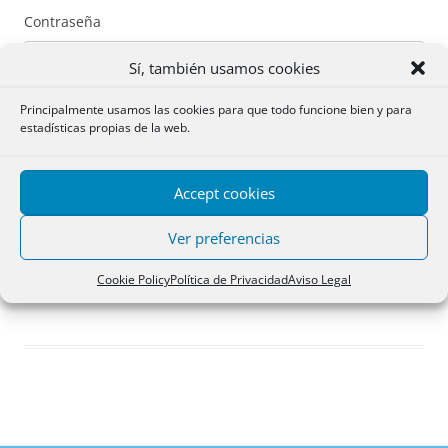
Contraseña
Sí, también usamos cookies
Principalmente usamos las cookies para que todo funcione bien y para
estadísticas propias de la web.
Recuérdame
Accept cookies
Acceder
Ver preferencias
Registro
Cookie Policy
Política de Privacidad
Aviso Legal
¿Has olvidado tu contraseña?